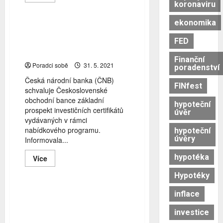
more
koronaviru
about
Air
Bank
ekonomika
zvýší
ČNB schválila ČSOB
úrokové
prospekt investičních
FED
sazby
hypoték
certifikátů
Finanční
Poradci sobě
31. 5. 2021
poradenství
Česká národní banka (ČNB)
FINfest
schvaluje Československé
obchodní bance základní
hypoteční
prospekt investičních certifikátů
úvěr
vydávaných v rámci
nabídkového programu.
hypoteční
úvěry
Informovala...
hypotéka
Read
Více
pojištění
more
about
Hypotéky
ČNB
schválila
ČSOB
Jaká je nálada rakouských
inflace
prospekt
finančních ředitelů a jaká
investičních
investice
certifikátů
rizika vidí?