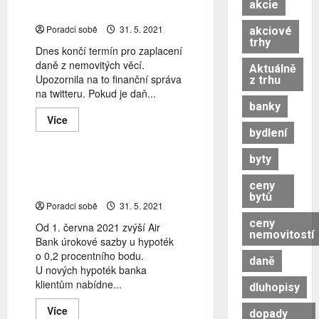
akcie
věcí
Poradci sobě
31. 5. 2021
akciové
trhy
Dnes končí termín pro zaplacení
daně z nemovitých věcí.
Aktuálně
Upozornila na to finanční správa
z trhu
na twitteru. Pokud je daň...
banky
Air Bank
Aktuálně z trhu
Read
Více
Hypotéky
more
úrokové sazby
bydlení
about
Dnes
je
byty
konečný
Air Bank zvýší úrokové sazby
termín
ceny
hypoték
pro
bytů
zaplacení
Poradci sobě
31. 5. 2021
daně
z nemovitých
ceny
Od 1. června 2021 zvýší Air
věcí
nemovitostí
Bank úrokové sazby u hypoték
o 0,2 procentního bodu.
daně
U nových hypoték banka
klientům nabídne...
Aktuálně z trhu
ČNB
ČSOB
dluhopisy
prospekt investičních certifikátů
Read
Více
dopady
schválení prospektu