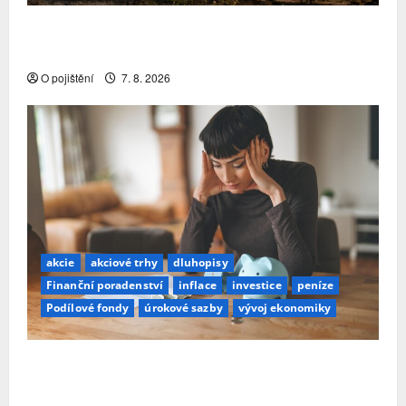
Pojistitelnost jako základ pro odolnost a stabilitu
sektoru
O pojištění
7. 8. 2026
akcie
akciové trhy
dluhopisy
Finanční poradenství
inflace
investice
peníze
Podílové fondy
úrokové sazby
vývoj ekonomiky
Průzkum: Tři čtvrtiny Čechů se stále ještě bojí
investovat. Největší obavou je ztráta peněz