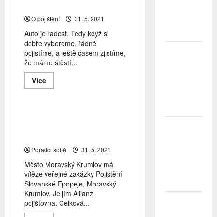
bondovém
Největší
tisíce
trhu
obavou je
O pojištění
31. 5. 2021
ztráta
Auto je radost. Tedy když si
peněz
dobře vybereme, řádně
Aktuálně z trhu
Allianz
Studenti
pojistíme, a ještě časem zjistíme,
letos za
že máme štěstí...
Moravský Krumlov
nájemní
pojištění
Read
bydlení
Více
Slovanská Epopej
more
zaplatí více
about
než před
Pojištění
auta:
rokem
Co
Slovanskou Epopej
je
v Moravském Krumlově
ČNB
povinné,
co
úrokové
pojistí Allianz
nezbytné
sazby
a
Poradci sobě
31. 5. 2021
co
tentokrát
vám
Město Moravský Krumlov má
nechává
ušetří
vítěze veřejné zakázky Pojištění
beze
tisíce
Slovanské Epopeje, Moravský
změny
Krumlov. Je jím Allianz
Zahraniční
pojišťovna. Celková...
obchod