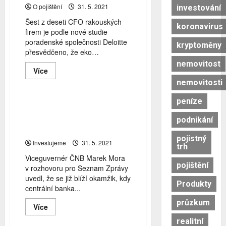
O pojištění
31. 5. 2021
investování
Šest z deseti CFO rakouských
koronavirus
firem je podle nové studie
poradenské společnosti Deloitte
kryptoměny
přesvědčeno, že eko…
centrální banka
ČNB
nemovitost
vývoj ekonomiky
Read
Více
zvyšování úrokových sazeb
more
nemovitosti
about
Jaká
je
peníze
nálada
První zvýšení sazeb podle
rakouských
viceguvernéra ČNB Mory
finančních
podnikání
ředitelů
nebude vyšší než 25 bb
a
pojistný
jaká
Investujeme
31. 5. 2021
trh
rizika
vidí?
Viceguvernér ČNB Marek Mora
pojištění
v rozhovoru pro Seznam Zprávy
uvedl, že se již blíží okamžik, kdy
Produkty
centrální banka...
průzkum
Read
Více
pojištění
more
about
realitní