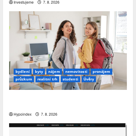
Investujeme
7. 8. 2026
bydlení
byty
nájem
nemovitosti
pronájem
průzkum
realitní trh
studenti
Úvěry
Studenti letos za nájemní bydlení zaplatí více
než před rokem
Hypoindex
7. 8. 2026