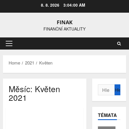
Skip
8. 8. 2026
3:04:00 AM
to
content
FINAK
FINANČNÍ AKTUALITY
Primary
Menu
Home
2021
Květen
Měsíc:
Květen
Vyhledávání
Aktuálně z trhu
2021
daň z nemovitých věcí
zaplacení daně
TÉMATA
Dnes je konečný termín pro
zaplacení daně z nemovitých