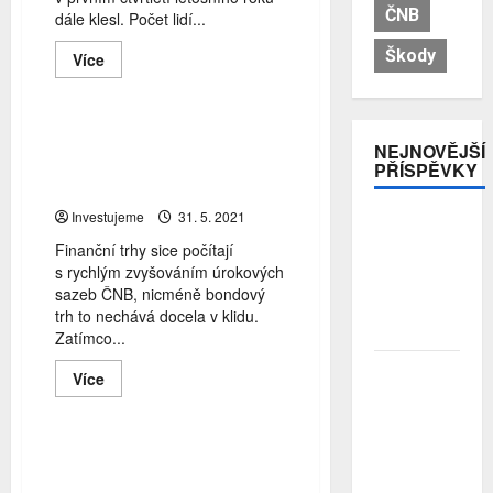
ČNB
dále klesl. Počet lidí...
dluhopisy
investice
Škody
Read
Více
státní rozpočet
more
about
Počet
lidí
v problémech
Rekordní pozice nerezidentů
NEJNOVĚJŠÍ
se
na tuzemském bondovém
splácením
PŘÍSPĚVKY
byl
trhu
v prvním
čtvrtletí
Investujeme
31. 5. 2021
Pojistitelnost
nejnižší
za
jako základ
Finanční trhy sice počítají
šest
pro
s rychlým zvyšováním úrokových
let
odolnost a
sazeb ČNB, nicméně bondový
stabilitu
trh to nechává docela v klidu.
sektoru
Zatímco...
Průzkum:
Read
Více
pojištění
more
Tři čtvrtiny
about
Čechů se
Rekordní
stále ještě
pozice
nerezidentů
Pojištění auta: Co je povinné,
bojí
na
co nezbytné a co vám ušetří
investovat.
tuzemském