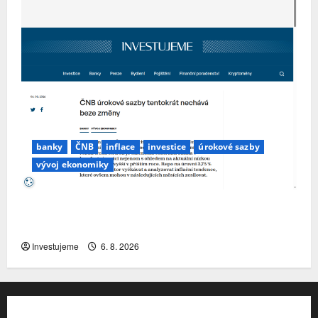
banky
ČNB
inflace
investice
úrokové sazby
vývoj ekonomiky
ČNB úrokové sazby tentokrát nechává beze
změny
Investujeme
6. 8. 2026
Kontakt