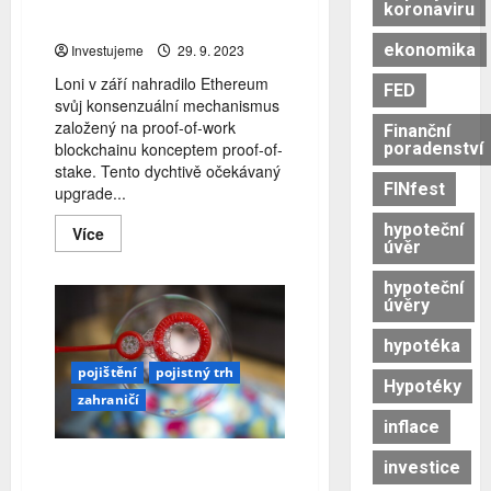
koronaviru
změnil Ethereum
ekonomika
Investujeme
29. 9. 2023
Loni v září nahradilo Ethereum
FED
svůj konsenzuální mechanismus
založený na proof-of-work
Finanční
poradenství
blockchainu konceptem proof-of-
stake. Tento dychtivě očekávaný
FINfest
upgrade...
hypoteční
Read
Více
úvěr
more
about
Rok
hypoteční
poté:
úvěry
Jak
proof-
of-
hypotéka
stake
změnil
pojištění
pojistný trh
Ethereum
Hypotéky
zahraničí
inflace
Největší strašáky německých
investice
šéfů firem: Kybernetická