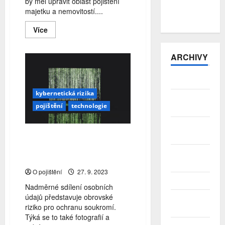
by měl upravit oblast pojištění
zůstává v
majetku a nemovitostí....
přebytku
Read
Více
more
about
Podcast:
ARCHIVY
Jak
samoregulační
standard
pomůže
Srpen 2026
s
podpojištěností?
kybernetická rizika
Červenec
pojištění
technologie
2026
Červen
ESET: Fotka ze školního
2026
hřiště na Facebooku může
Květen
prozrazovat příliš
2026
O pojištění
27. 9. 2023
Duben 2026
Nadměrné sdílení osobních
údajů představuje obrovské
Březen
riziko pro ochranu soukromí.
2026
Týká se to také fotografií a