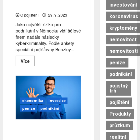
investování
rizika a ESG regule
O pojištění
29. 9. 2023
koronavirus
Jako největší riziko pro
kryptoměny
podnikání v Německu vidí šéfové
firem nadále následky
nemovitost
kyberkriminality. Podle ankety
speciální pojišťovny Beazley...
nemovitosti
Read
Více
peníze
more
about
Největší
podnikání
strašáky
německých
pojistný
šéfů
trh
firem:
Kybernetická
rizika
ekonomika
investice
pojištění
a
peníze
podnikání
ESG
regule
Produkty
průzkum
Poselství a nutnost 5S jsou
stála aktuální
realitní