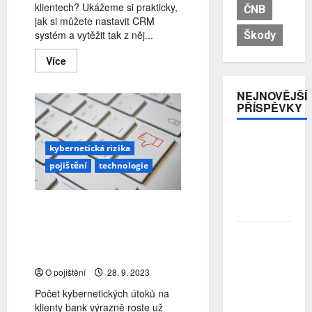
klientech? Ukážeme si prakticky,
ČNB
jak si můžete nastavit CRM
systém a vytěžit tak z něj...
Škody
Read
Více
more
about
Jak
NEJNOVĚJŠÍ
díky
PŘÍSPĚVKY
CRM
systému
generovat
10x
Pojistitelnost
více
kybernetická rizika
jako základ
obchodních
pojištění
technologie
příležitostí
pro
odolnost a
stabilitu
Česká bankovní asociace
sektoru
opět spouští celonárodní
Průzkum:
vzdělávací kampaň
Tři čtvrtiny
#nePINdej
Čechů se
O pojištění
28. 9. 2023
stále ještě
bojí
Počet kybernetických útoků na
investovat.
klienty bank výrazně roste už