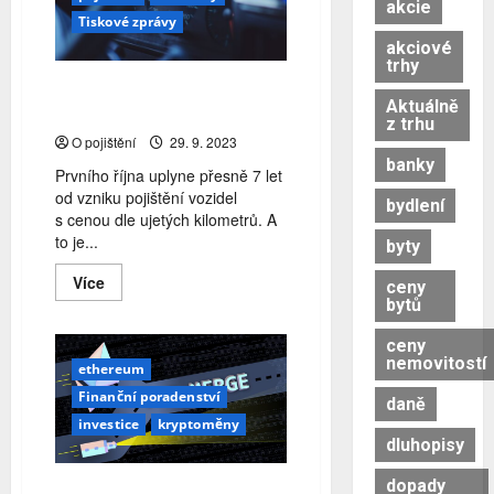
akcie
Tiskové zprávy
akciové
trhy
1. říjen = den pojištění aut dle
Aktuálně
ujetých kilometrů
z trhu
O pojištění
29. 9. 2023
banky
Prvního října uplyne přesně 7 let
od vzniku pojištění vozidel
bydlení
s cenou dle ujetých kilometrů. A
to je...
byty
Read
Více
ceny
more
bytů
about
1.
říjen
ceny
=
nemovitostí
ethereum
den
pojištění
Finanční poradenství
daně
aut
dle
investice
kryptoměny
ujetých
dluhopisy
kilometrů
dopady
Rok poté: Jak proof-of-stake