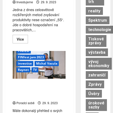
trh
Investujeme
29. 9. 2023
Jedna z dnes celosvětově
reality
rozšířených metod zvyšování
produktivity nese označení „5S“.
Spektrum
Jde o dobré hospodaření na
technologie
pracovištích,...
Read
Tiskové
Více
more
zprávy
CRM
CRM systém
about
Poselství
FINfest
výstavba
a
nutnost
FINfest jaro 2023
5S
vývoj
jsou
investice
Michal Vacula
ekonomiky
stála
Raynet
TV
aktuální
zahraničí
Zprávy
Jak díky CRM systému
generovat 10x více
Úvěry
obchodních příležitostí
úrokové
Poradci sobě
29. 9. 2023
sazby
Máte dokonalý přehled o svých