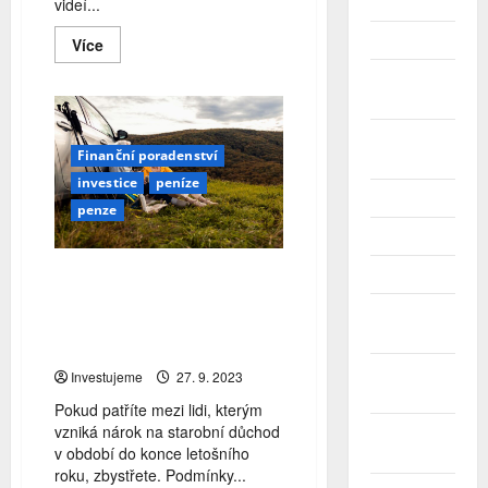
videí...
Únor 2026
Leden 2026
Read
Více
more
about
Prosinec
ESET:
2025
Fotka
ze
školního
Listopad
hřiště
Finanční poradenství
2025
na
Facebooku
investice
peníze
může
Říjen 2025
penze
prozrazovat
příliš
Září 2025
Odejít do starobního důchodu
Srpen 2025
letos nebo až v roce 2024?
Červenec
Správné načasování je
2025
klíčové
Červen
Investujeme
27. 9. 2023
2025
Pokud patříte mezi lidi, kterým
vzniká nárok na starobní důchod
Květen
v období do konce letošního
2025
roku, zbystřete. Podmínky...