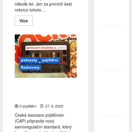
Největší
několik let. Jen za prvních šest
obavou je
měsíců tohoto...
ztráta
Read
peněz
Více
more
about
Studenti
Česká
letos za
bankovní
asociace
nájemní
opět
bydlení
spouští
celonárodní
zaplatí více
vzdělávací
než před
podcasty
pojištění
kampaň
#nePINdej
rokem
Rozhovory
ČNB
úrokové
Podcast: Jak samoregulační
sazby
standard pomůže s
tentokrát
podpojištěností?
nechává
beze
O pojištění
27. 9. 2023
změny
Česká asociace pojišťoven
(ČAP) připravila nový
Zahraniční
samoregulační standard, který
obchod