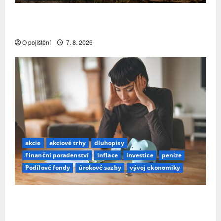
Pojistitelnost jako základ pro odolnost a stabilitu
sektoru
O pojištění
7. 8. 2026
akcie
akciové trhy
dluhopisy
Finanční poradenství
inflace
investice
peníze
Podílové fondy
úrokové sazby
vývoj ekonomiky
Průzkum: Tři čtvrtiny Čechů se stále ještě bojí
investovat. Největší obavou je ztráta peněz