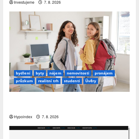
Investujeme
7. 8. 2026
bydlení
byty
nájem
nemovitosti
pronájem
průzkum
realitní trh
studenti
Úvěry
Studenti letos za nájemní bydlení zaplatí více
než před rokem
Hypoindex
7. 8. 2026