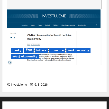
banky
ČNB
inflace
investice
úrokové sazby
vývoj ekonomiky
ČNB úrokové sazby tentokrát nechává beze
změny
Investujeme
6. 8. 2026
Kontakt