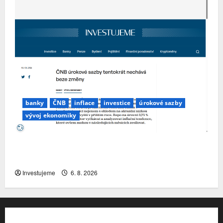
banky
ČNB
inflace
investice
úrokové sazby
vývoj ekonomiky
ČNB úrokové sazby tentokrát nechává beze
změny
Investujeme
6. 8. 2026
Kontakt