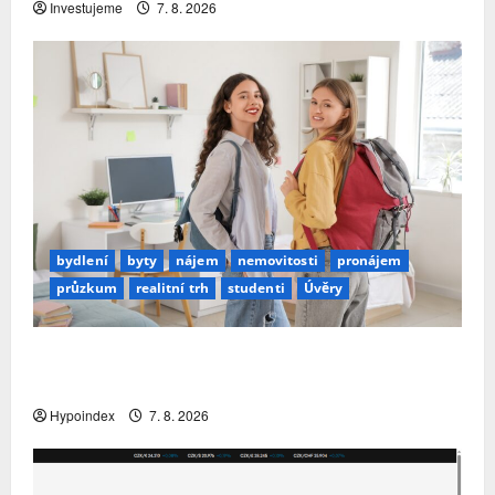
Investujeme
7. 8. 2026
bydlení
byty
nájem
nemovitosti
pronájem
průzkum
realitní trh
studenti
Úvěry
Studenti letos za nájemní bydlení zaplatí více
než před rokem
Hypoindex
7. 8. 2026