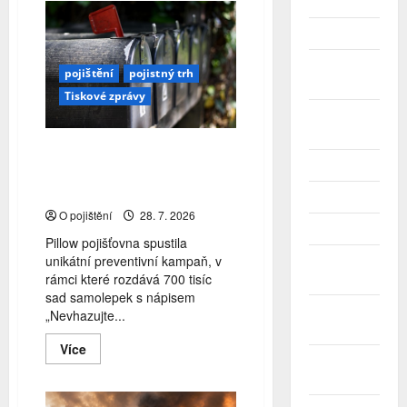
Únor 2026
prvním
pololetí
přišlo
Leden 2026
na
českých
Prosinec
silnicích
pojištění
pojistný trh
o
2025
Tiskové zprávy
život
31
Listopad
motorkářů
2025
Pillow rozdává 700 tisíc sad
Říjen 2025
samolepek, které pomůžou
ochránit opuštěné byty
Září 2025
O pojištění
28. 7. 2026
Srpen 2025
Pillow pojišťovna spustila
unikátní preventivní kampaň, v
Červenec
rámci které rozdává 700 tisíc
2025
sad samolepek s nápisem
Červen
„Nevhazujte...
2025
Read
Více
more
Květen
about
2025
Pillow
rozdává