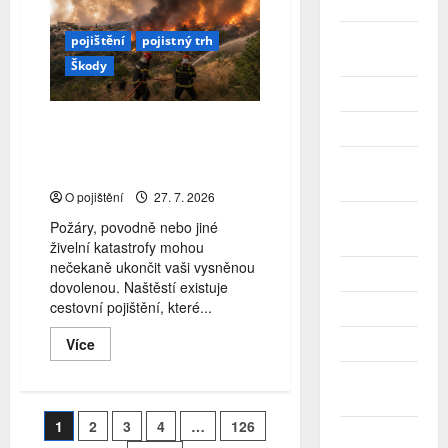
700
Duben 2025
tisíc
sad
Březen
pojištění
pojistný trh
samolepek,
které
2025
Škody
pomůžou
ochránit
Únor 2025
opuštěné
byty
Požáry mohou ukončit
Leden 2025
dovolenou. Co v takové
Prosinec
situaci kryje pojištění?
2024
O pojištění
27. 7. 2026
Listopad
Požáry, povodně nebo jiné
2024
živelní katastrofy mohou
nečekaně ukončit vaši vysněnou
Říjen 2024
dovolenou. Naštěstí existuje
cestovní pojištění, které...
Září 2024
Read
Více
Srpen 2024
more
about
Červenec
Požáry
mohou
2024
ukončit
Stránkování
1
2
3
4
…
126
dovolenou.
Červen
Co