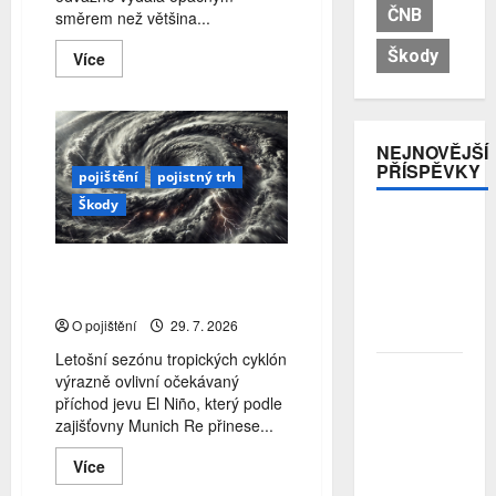
ČNB
směrem než většina...
Škody
Read
Více
more
about
Česká
Slavia
pokračuje
NEJNOVĚJŠÍ
v
expanzi
PŘÍSPĚVKY
pojištění
pojistný trh
na
nizozemský
Škody
trh
Pojistitelnost
jako základ
pro
Jaká bude letošní sezóna
odolnost a
tropických cyklón?
stabilitu
O pojištění
29. 7. 2026
sektoru
Letošní sezónu tropických cyklón
Průzkum:
výrazně ovlivní očekávaný
Tři čtvrtiny
příchod jevu El Niño, který podle
Čechů se
zajišťovny Munich Re přinese...
stále ještě
bojí
Read
Více
more
investovat.