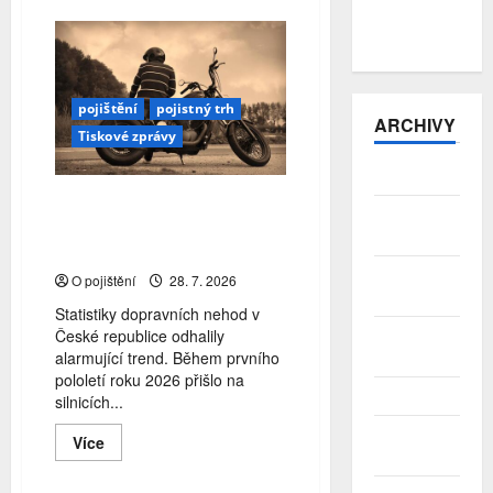
zůstává v
Evropa
přebytku
pod
vodou:
Povodně
mohou
českou
ekonomiku
pojištění
pojistný trh
připravit
ARCHIVY
Tiskové zprávy
o
miliardy
Srpen 2026
V prvním pololetí přišlo na
Červenec
českých silnicích o život 31
2026
motorkářů
Červen
O pojištění
28. 7. 2026
2026
Statistiky dopravních nehod v
České republice odhalily
Květen
alarmující trend. Během prvního
2026
pololetí roku 2026 přišlo na
Duben 2026
silnicích...
Březen
Read
Více
more
2026
about
V