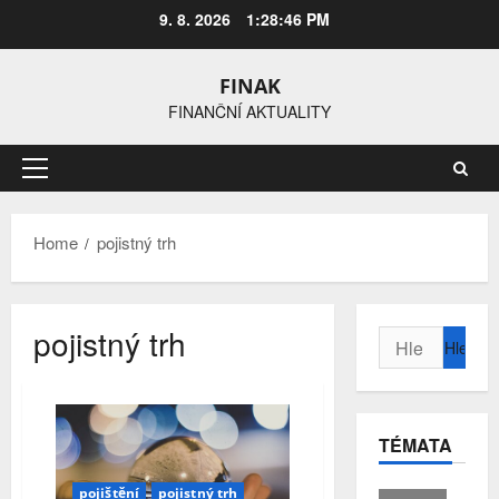
Skip
9. 8. 2026
1:28:47 PM
to
content
FINAK
FINANČNÍ AKTUALITY
Primary
Menu
Home
pojistný trh
pojistný trh
Vyhledávání
TÉMATA
pojištění
pojistný trh