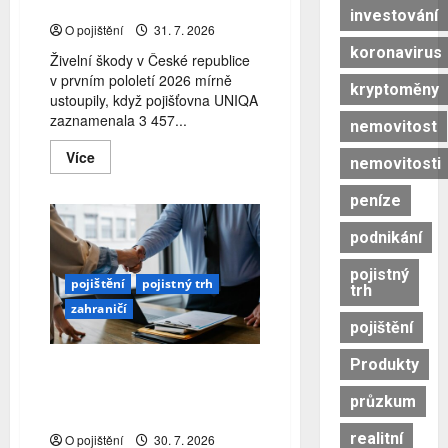
přívalové deště
investování
O pojištění
31. 7. 2026
koronavirus
Živelní škody v České republice
v prvním pololetí 2026 mírně
kryptoměny
ustoupily, když pojišťovna UNIQA
zaznamenala 3 457...
nemovitost
Read
Více
nemovitosti
more
about
Živelní
peníze
škody
mírně
podnikání
ustoupily.
Problémy
způsobily
pojistný
kroupy
pojištění
pojistný trh
trh
a
zahraničí
přívalové
deště
pojištění
Produkty
Švýcarští pojistitelé se
úspěšně vyrovnali s přírodní
průzkum
katastrofou v Blattenu
realitní
O pojištění
30. 7. 2026