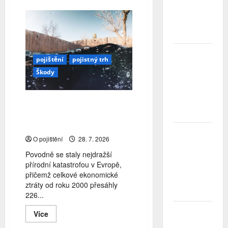
about
Největší
Jaká
bude
obavou je
letošní
ztráta
sezóna
peněz
tropických
cyklón?
Studenti
pojištění
pojistný trh
letos za
Škody
nájemní
bydlení
zaplatí více
Evropa pod vodou: Povodně
než před
mohou českou ekonomiku
rokem
připravit o miliardy
ČNB
O pojištění
28. 7. 2026
úrokové
sazby
Povodně se staly nejdražší
tentokrát
přírodní katastrofou v Evropě,
nechává
přičemž celkové ekonomické
beze
ztráty od roku 2000 přesáhly
změny
226...
Zahraniční
Read
Více
more
obchod
about