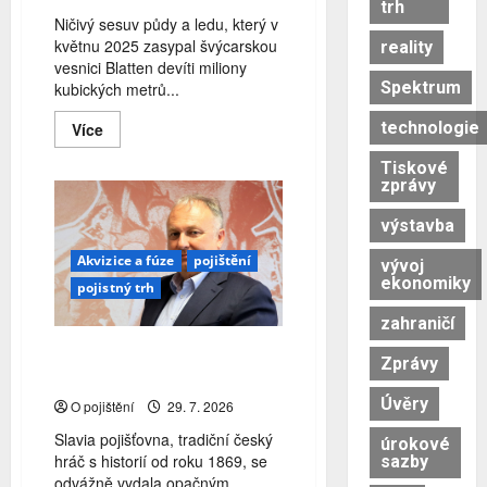
trh
Ničivý sesuv půdy a ledu, který v
květnu 2025 zasypal švýcarskou
reality
vesnici Blatten devíti miliony
Spektrum
kubických metrů...
technologie
Read
Více
more
about
Tiskové
Švýcarští
zprávy
pojistitelé
se
úspěšně
výstavba
vyrovnali
s
Akvizice a fúze
pojištění
přírodní
vývoj
katastrofou
ekonomiky
pojistný trh
v
Blattenu
zahraničí
Česká Slavia pokračuje v
Zprávy
expanzi na nizozemský trh
Úvěry
O pojištění
29. 7. 2026
Slavia pojišťovna, tradiční český
úrokové
hráč s historií od roku 1869, se
sazby
odvážně vydala opačným