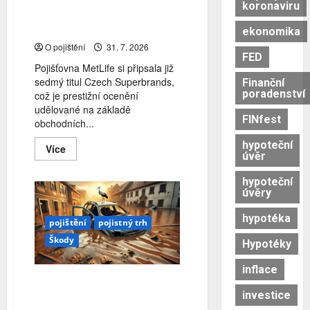
koronaviru
Pojišťovna MetLife má již 7.
titul Czech Superbrands
ekonomika
O pojištění
31. 7. 2026
FED
Pojišťovna MetLife si připsala již
sedmý titul Czech Superbrands,
Finanční
poradenství
což je prestižní ocenění
udělované na základě
FINfest
obchodních...
hypoteční
Read
Více
úvěr
more
about
Pojišťovna
hypoteční
MetLife
úvěry
má
již
7.
hypotéka
pojištění
pojistný trh
titul
Czech
Škody
Hypotéky
Superbrands
inflace
Živelní škody mírně ustoupily.
investice
Problémy způsobily kroupy a