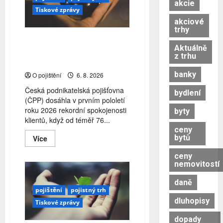
akcie
Tiskové zprávy
akciové
trhy
Spokojenost klientů ČPP
Aktuálně
roste, oceňují vstřícnost a
z trhu
rychlost
banky
O pojištění
6. 8. 2026
Česká podnikatelská pojišťovna
bydlení
(ČPP) dosáhla v prvním pololetí
roku 2026 rekordní spokojenosti
byty
klientů, když od téměř 76...
ceny
bytů
Read
Více
more
about
ceny
Spokojenost
nemovitostí
klientů
ČPP
roste,
daně
oceňují
pojištění
pojistný trh
vstřícnost
a
dluhopisy
Tiskové zprávy
rychlost
dopady