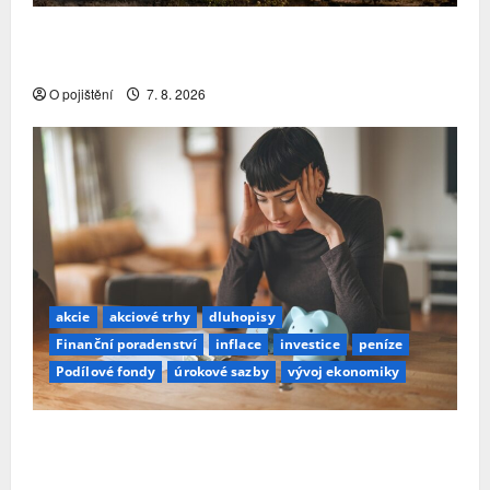
Pojistitelnost jako základ pro odolnost a stabilitu
sektoru
O pojištění
7. 8. 2026
akcie
akciové trhy
dluhopisy
Finanční poradenství
inflace
investice
peníze
Podílové fondy
úrokové sazby
vývoj ekonomiky
Průzkum: Tři čtvrtiny Čechů se stále ještě bojí
investovat. Největší obavou je ztráta peněz