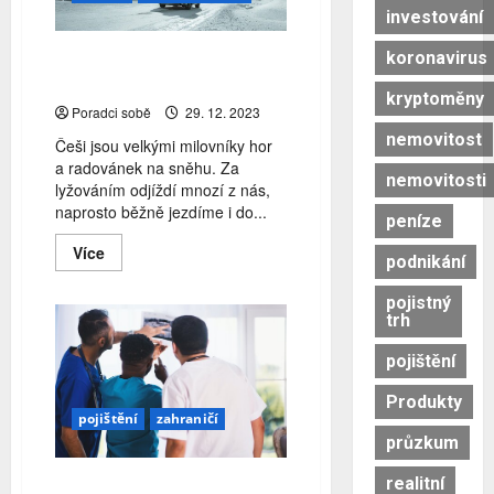
Zatím
investování
nikoli
Chystáte se autem na hory?
koronavirus
Na co si dát pozor
kryptoměny
Poradci sobě
29. 12. 2023
nemovitost
Češi jsou velkými milovníky hor
a radovánek na sněhu. Za
nemovitosti
lyžováním odjíždí mnozí z nás,
naprosto běžně jezdíme i do...
peníze
Read
Více
podnikání
more
about
Chystáte
pojistný
se
trh
autem
na
hory?
pojištění
Na
co
Produkty
si
pojištění
zahraničí
dát
pozor
průzkum
realitní
Jak se v Německu vyvíjelo