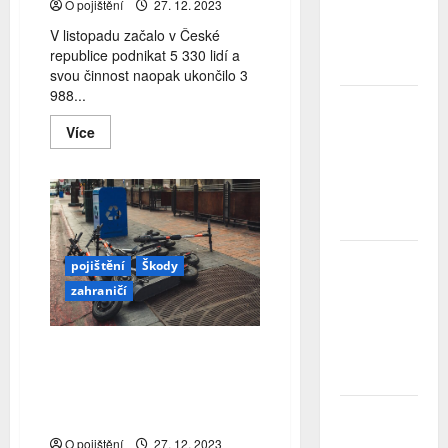
O pojištění
27. 12. 2023
Největší
obavou je
V listopadu začalo v České
ztráta
republice podnikat 5 330 lidí a
peněz
svou činnost naopak ukončilo 3
988...
Studenti
letos za
Read
Více
more
nájemní
about
bydlení
CRIF:
zaplatí více
V
Česku
než před
letos
rokem
začalo
podnikat
přes
ČNB
pojištění
Škody
67
úrokové
tisíc
zahraničí
lidí
sazby
tentokrát
nechává
Rakousko: Za první pololetí
beze
bylo zraněno celkem 611
změny
jezdců na
Zahraniční
elektrokoloběžkách
obchod
O pojištění
27. 12. 2023