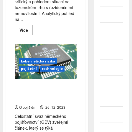
kritickým pohledem situaci na
Duben 2025
tuzemském trhu s rezidenčními
Březen
nemovitostmi. Analytický pohled
2025
na...
Únor 2025
Read
Více
more
about
Leden 2025
Realitní
bublina
Prosinec
a
nebo
2024
finanční
kybernetická rizika
příležitost?
Listopad
FLATIRON
pojištění
technologie
2024
Capital
a.s.
&
Říjen 2024
KNIGHT
Německo: Čtyři z pěti
FRANK,
Září 2024
spol.
podniků mají mezery v IT
s
bezpečnosti
r.o.
Srpen 2024
O pojištění
26. 12. 2023
Červenec
Celostátní svaz německého
2024
pojišťovnictví (GDV) zveřejnil
článek, který se týká
Červen