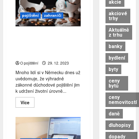
akcie
akciové
pojištění
zahraničí
trhy
Aktuálně
Jen málokterý Němec
z trhu
považuje zákonem
banky
stanovenou penzi za
přiměřenou
bydlení
O pojištění
29. 12. 2023
byty
Mnoho lidí si v Německu dnes už
uvědomuje, že výhradně
ceny
zákonné důchodové pojištění jim
bytů
k udržení životní úrovně...
ceny
Read
nemovitostí
Více
more
about
daně
Jen
málokterý
Němec
dluhopisy
považuje
zákonem
dopady
stanovenou