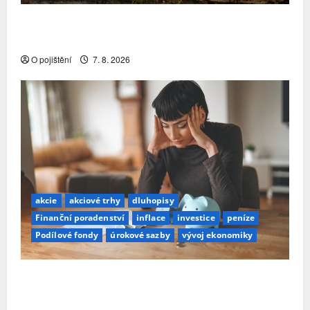
Pojistitelnost jako základ pro odolnost a stabilitu
sektoru
O pojištění
7. 8. 2026
akcie
akciové trhy
dluhopisy
Finanční poradenství
inflace
investice
peníze
Podílové fondy
úrokové sazby
vývoj ekonomiky
Průzkum: Tři čtvrtiny Čechů se stále ještě bojí
investovat. Největší obavou je ztráta peněz