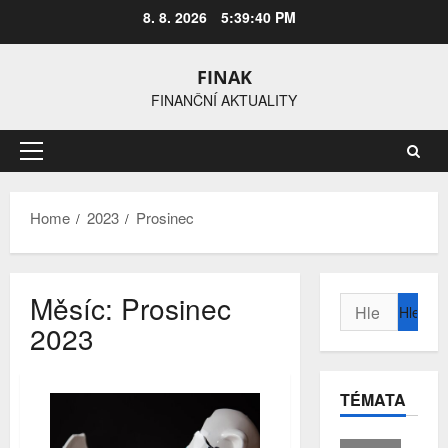
Skip
8. 8. 2026
5:39:41 PM
to
content
FINAK
FINANČNÍ AKTUALITY
Primary
Menu
Home
2023
Prosinec
Měsíc:
Prosinec
Vyhledávání
2023
TÉMATA