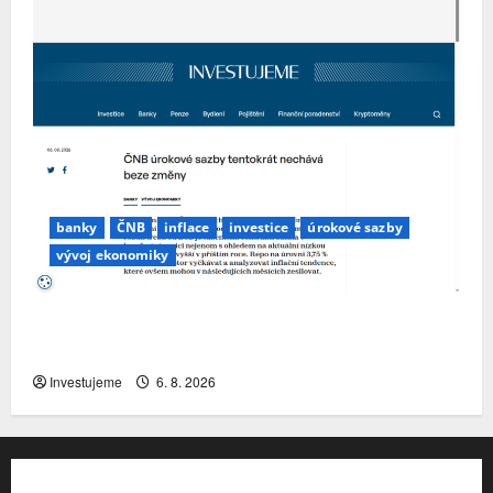
banky
ČNB
inflace
investice
úrokové sazby
vývoj ekonomiky
ČNB úrokové sazby tentokrát nechává beze
změny
Investujeme
6. 8. 2026
Kontakt