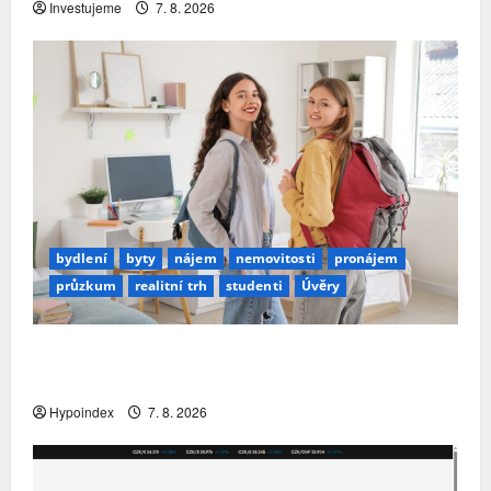
Investujeme
7. 8. 2026
bydlení
byty
nájem
nemovitosti
pronájem
průzkum
realitní trh
studenti
Úvěry
Studenti letos za nájemní bydlení zaplatí více
než před rokem
Hypoindex
7. 8. 2026