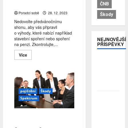
ČNB
stavebního spoření
Poradci sobě
28. 12. 2023
Škody
Nedovolte předvánočnímu
shonu, aby vás připravil
o výhody, které nabízí například
stavební spoření nebo spoření
NEJNOVĚJŠÍ
PŘÍSPĚVKY
na penzi. Zkontrolujte,...
Read
Více
Pojistitelnost
more
about
jako základ
Stále
pro
máte
čas
odolnost a
ušetřit
stabilitu
za
sektoru
letošek
na
pojištění
Škody
daních
Průzkum:
Spektrum
nebo
Tři čtvrtiny
využít
státní
Čechů se
podporu
stále ještě
stavebního
CRIF: V Česku letos začalo
spoření
bojí
podnikat přes 67 tisíc lidí
investovat.