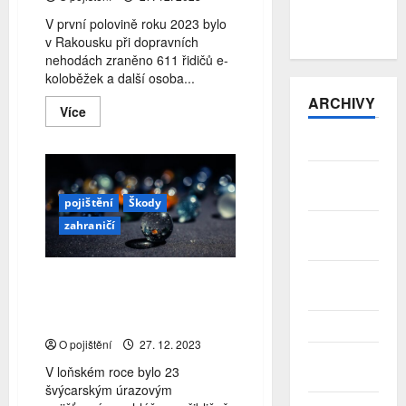
zůstává v
V první polovině roku 2023 bylo
přebytku
v Rakousku při dopravních
nehodách zraněno 611 řidičů e-
koloběžek a další osoba...
ARCHIVY
Read
Více
more
about
Srpen 2026
Rakousko:
Za
první
Červenec
pololetí
2026
bylo
pojištění
Škody
zraněno
celkem
zahraničí
Červen
611
2026
jezdců
na
elektrokoloběžkách
Květen
Švýcarsko: Přes 900 000
2026
úrazů v práci nebo ve volném
čase v roce 2022
Duben 2026
O pojištění
27. 12. 2023
Březen
V loňském roce bylo 23
2026
švýcarským úrazovým