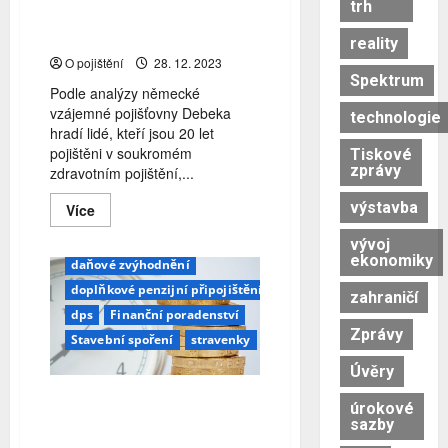
trh
soukromé zdravotní pojištění
v uplynulých 20 letech?
reality
O pojištění
28. 12. 2023
Spektrum
Podle analýzy německé
vzájemné pojišťovny Debeka
technologie
hradí lidé, kteří jsou 20 let
pojištěni v soukromém
Tiskové
zprávy
zdravotním pojištění,...
výstavba
Read
Více
more
about
Broker Trust
BT
daně
vývoj
Jak
ekonomiky
se
daňové zvýhodnění
v
doplňkové penzijní připojištění
Německu
zahraničí
vyvíjelo
dps
Finanční poradenství
soukromé
Zprávy
zdravotní
Stavební spoření
stravenky
pojištění
v
Úvěry
uplynulých
20
Stále máte čas ušetřit za
letech?
úrokové
letošek na daních nebo
sazby
využít státní podporu