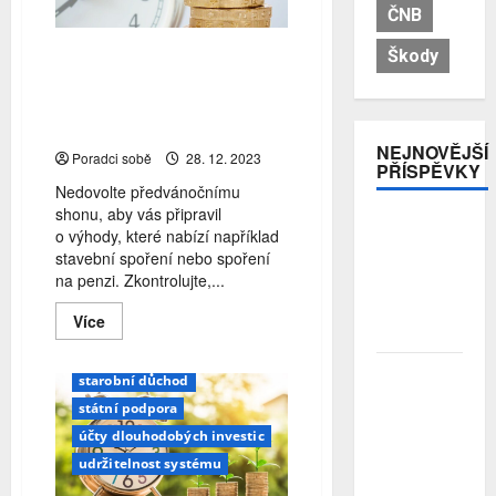
ČNB
Stále máte čas ušetřit za
Škody
letošek na daních nebo
využít státní podporu
stavebního spoření
NEJNOVĚJŠÍ
Poradci sobě
28. 12. 2023
PŘÍSPĚVKY
Nedovolte předvánočnímu
shonu, aby vás připravil
Pojistitelnost
o výhody, které nabízí například
daňové zvýhodnění
jako základ
stavební spoření nebo spoření
pro
důchodová reforma
na penzi. Zkontrolujte,...
odolnost a
komise
penze
stabilitu
Read
Více
podpora spoření
more
sektoru
about
první pilíř
reforma penzí
Stále
Průzkum:
máte
starobní důchod
Tři čtvrtiny
čas
státní podpora
ušetřit
Čechů se
za
účty dlouhodobých investic
stále ještě
letošek
na
bojí
udržitelnost systému
daních
investovat.
nebo