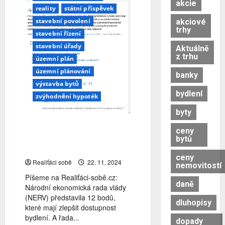
akcie
reality
státní příspěvek
stavební povolení
akciové
trhy
stavební řízení
stavební úřady
Aktuálně
z trhu
územní plán
územní plánování
banky
výstavba bytů
bydlení
zvýhodnění hypoték
byty
Jak zlepšit dostupnost
ceny
bydlení? Nebude se vám to
bytů
líbit…
ceny
Realiťáci sobě
22. 11. 2024
nemovitostí
Píšeme na Realiťáci-sobě.cz:
daně
Národní ekonomická rada vlády
(NERV) představila 12 bodů,
dluhopisy
které mají zlepšit dostupnost
bydlení. A řada...
dopady