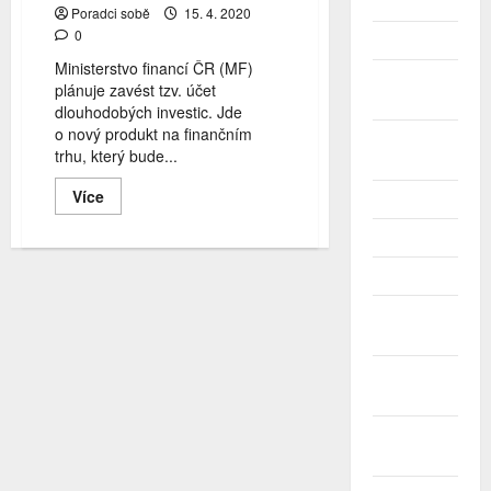
produktu
Únor 2026
Poradci sobě
15. 4. 2020
0
Leden 2026
Ministerstvo financí ČR (MF)
Prosinec
plánuje zavést tzv. účet
2025
dlouhodobých investic. Jde
o nový produkt na finančním
Listopad
trhu, který bude...
2025
Read
Více
Říjen 2025
more
about
Září 2025
MF
plánuje
zavést
Srpen 2025
účet
dlouhodobých
Červenec
investic
2025
Červen
2025
Květen
2025