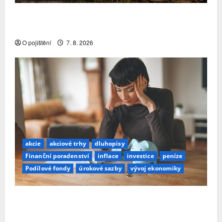
Pojistitelnost jako základ pro odolnost a stabilitu
sektoru
O pojištění
7. 8. 2026
akcie
akciové trhy
dluhopisy
Finanční poradenství
inflace
investice
peníze
Podílové fondy
úrokové sazby
vývoj ekonomiky
Průzkum: Tři čtvrtiny Čechů se stále ještě bojí
investovat. Největší obavou je ztráta peněz