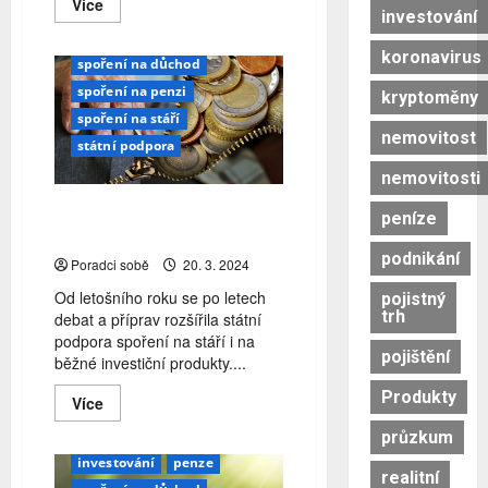
Read
Více
investování
penze
investování
more
about
spoření
Do
koronavirus
dlouhodobého
spoření na důchod
investičního
spoření na penzi
produktu
kryptoměny
má
spoření na stáří
zainvestováno
nemovitost
přes
státní podpora
78
tisíc
nemovitosti
Čechů
DIP: Ponořte se do investic
peníze
se státní podporou
podnikání
Poradci sobě
20. 3. 2024
Od letošního roku se po letech
pojistný
trh
debat a příprav rozšířila státní
podpora spoření na stáří i na
pojištění
běžné investiční produkty....
daňové zvýhodnění
DIP
Produkty
Read
Více
dlouhodobý investiční produkt
more
about
Fingo
investice
průzkum
DIP:
Ponořte
investování
penze
realitní
se