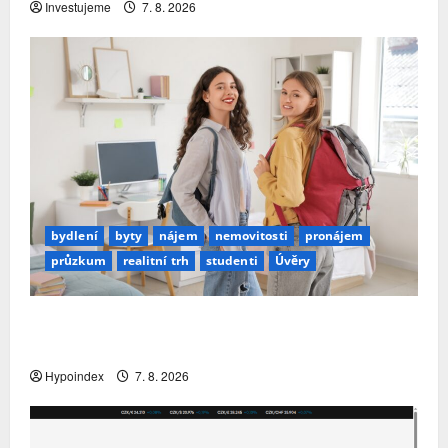
Investujeme
7. 8. 2026
bydlení
byty
nájem
nemovitosti
pronájem
průzkum
realitní trh
studenti
Úvěry
Studenti letos za nájemní bydlení zaplatí více
než před rokem
Hypoindex
7. 8. 2026