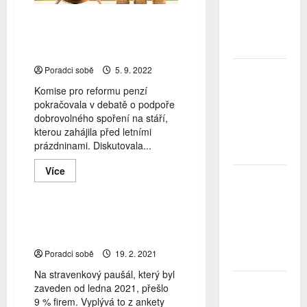
využít
Největší
státní
obavou je
Komise pro důchodovou
podporu
ztráta
stavebního
reformu debatovala o
spoření
peněz
podpoře spoření na stáří
Poradci sobě
5. 9. 2022
Studenti
letos za
Komise pro reformu penzí
nájemní
pokračovala v debatě o podpoře
bydlení
dobrovolného spoření na stáří,
zaplatí více
Aktuálně z trhu
benefit
kterou zahájila před letními
než před
prázdninami. Diskutovala...
daňové zvýhodnění
rokem
stravenkový paušál
stravenky
Read
Více
ČNB
Unie zaměstnavatelských svazů ČR
more
about
úrokové
Komise
sazby
pro
důchodovou
tentokrát
Na stravenkový paušál
reformu
nechává
přešlo devět procent firem
debatovala
beze
o
Poradci sobě
19. 2. 2021
podpoře
změny
spoření
Na stravenkový paušál, který byl
na
Aktuálně z trhu
Zahraniční
stáří
zaveden od ledna 2021, přešlo
obchod
daňové zvýhodnění
9 % firem. Vyplývá to z ankety