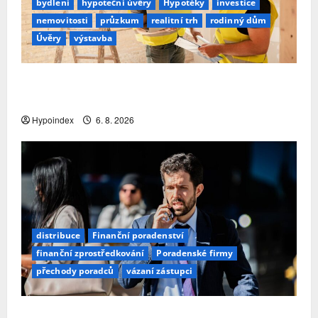
bydlení
hypoteční úvěry
Hypotéky
investice
nemovitosti
průzkum
realitní trh
rodinný dům
Úvěry
výstavba
Třetina lidí se kvůli obavám z náročnosti vzdá
snu o rodinném domě
Hypoindex
6. 8. 2026
distribuce
Finanční poradenství
finanční zprostředkování
Poradenské firmy
přechody poradců
vázaní zástupci
Přechody poradců v červenci 2026: Slabší