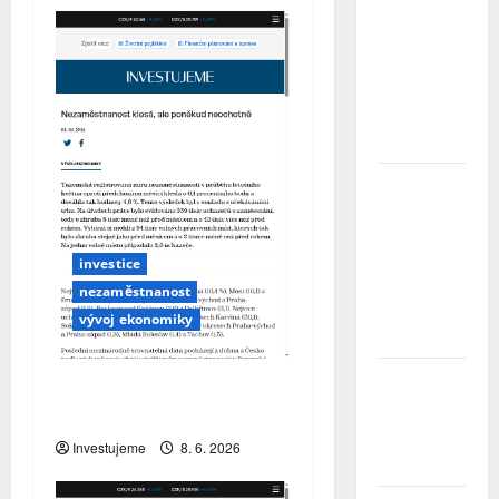
Třetina lidí
se kvůli
obavám z
náročnosti
vzdá snu o
rodinném
domě
Přechody
poradců v
červenci
2026:
investice
Slabší
nezaměstnanost
nábory a
čištění řad
vývoj ekonomiky
rozhodly…
Přírodní
Nezaměstnanost klesá,
katastrofy
ale poněkud neochotně
a mezera v
pojistné
Investujeme
8. 6. 2026
ochraně