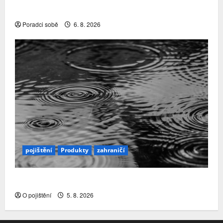
nábory a čištění řad rozhodly…
Poradci sobě
6. 8. 2026
pojištění
Produkty
zahraničí
Přírodní katastrofy a mezera v pojistné ochraně
O pojištění
5. 8. 2026