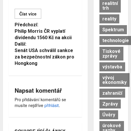
realitní
trh
Číst více
reality
Č
Předchozí:
Spektrum
Philip Morris ČR vyplatí
í
dividendu 1560 Kč na akcii
technologie
s
Další:
Senát USA schválil sankce
Tiskové
t
zprávy
za bezpečnostní zákon pro
d
Hongkong
výstavba
á
vývoj
l
ekonomiky
Napsat komentář
e
zahraničí
Pro přidávání komentářů se
Zprávy
musíte nejdříve
přihlásit
.
Úvěry
úrokové
sazby