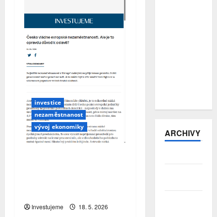
E-šmejdi
přitvrzují:
počet
podvodů
vzrostl o
více než
třetinu, pro
hotovost si
posílají
kurýry
investice
nezaměstnanost
vývoj ekonomiky
ARCHIVY
Česko vládne evropské
Srpen 2026
nezaměstnanosti. Ale je
Červenec
to opravdu důvod k
2026
oslavě?
Červen
Investujeme
18. 5. 2026
2026