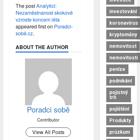
The post
Analytici:
investování
Nezaměstnanost skokově
vzroste koncem léta
koronavirus
appeared first on
Poradci-
sobě.cz
.
kryptoměny
nemovitost
ABOUT THE AUTHOR
nemovitosti
peníze
podnikání
pojistný
trh
Poradci sobě
pojištění
Contributor
Produkty
View All Posts
průzkum