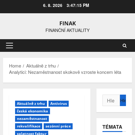
Skip
6. 8. 2026
3:47:16 PM
to
content
FINAK
FINANČNÍ AKTUALITY
Primary
Menu
Home
Aktuálně z trhu
Analytici: Nezaměstnanost skokově vzroste koncem léta
Vyhledávání
Aktuálně z trhu
Antivirus
česká ekonomika
nezaměstnanost
TÉMATA
rekvalifikace
sezónní práce
splatnost faktur