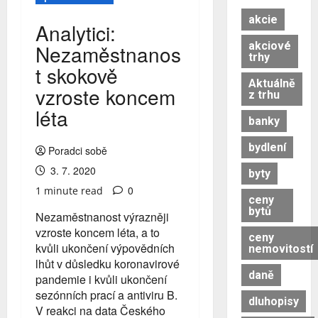
akcie
Analytici:
akciové
Nezaměstnanos
trhy
t skokově
Aktuálně
vzroste koncem
z trhu
léta
banky
bydlení
Poradci sobě
3. 7. 2020
byty
0
1 minute read
ceny
bytů
Nezaměstnanost výrazněji
vzroste koncem léta, a to
ceny
kvůli ukončení výpovědních
nemovitostí
lhůt v důsledku koronavirové
daně
pandemie i kvůli ukončení
sezónních prací a antiviru B.
dluhopisy
V reakci na data Českého