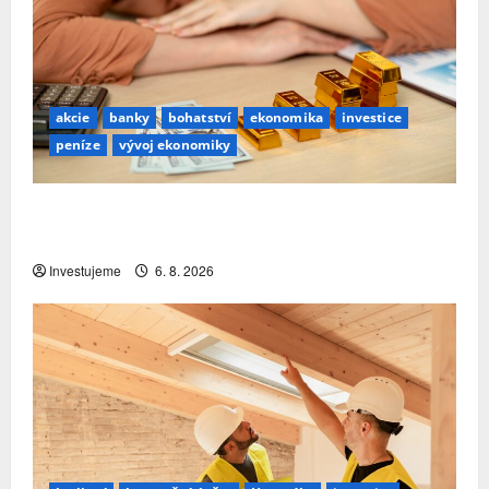
akcie
banky
bohatství
ekonomika
investice
peníze
vývoj ekonomiky
Premiant EU: Česko si nejrychleji zvyšuje podíl
bohatství, které v zemi skutečně zůstává
Investujeme
6. 8. 2026