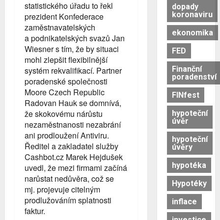
statistického úřadu to řekl
dopady
koronaviru
prezident Konfederace
zaměstnavatelských
ekonomika
a podnikatelských svazů Jan
Wiesner s tím, že by situaci
FED
mohl zlepšit flexibilnější
Finanční
systém rekvalifikací. Partner
poradenství
poradenské společnosti
Moore Czech Republic
FINfest
Radovan Hauk se domnívá,
že skokovému nárůstu
hypoteční
úvěr
nezaměstnanosti nezabrání
ani prodloužení Antiviru.
hypoteční
Ředitel a zakladatel služby
úvěry
Cashbot.cz Marek Hejdušek
hypotéka
uvedl, že mezi firmami začíná
narůstat nedůvěra, což se
Hypotéky
mj. projevuje citelným
prodlužováním splatnosti
inflace
faktur.
investice