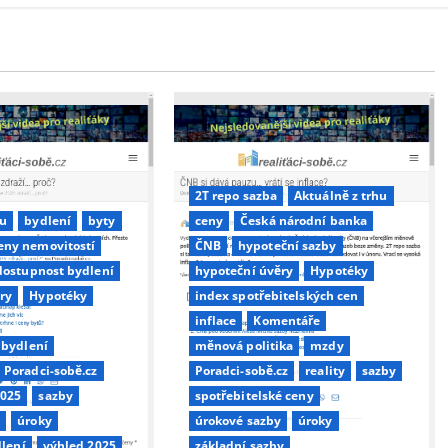
2T repo sazba
Aktuálně z trhu
hu
bydlení
byty
ceny
Česká národní banka
eny nemovitostí
ČNB
hypoteční sazby
dostupnost bydlení
hypoteční úvěry
Hypotéky
ry
Hypotéky
index spotřebitelských cen
inflace
Komentáře
 bydlení
měnová politika
mzdy
Poradci-sobě.cz
Poradci-sobě.cz
reality
sazby
2025
sazby
spotřebitelské ceny
y
úroky
úrokové sazby
úroky
dlení
výhled 2025
základní sazby