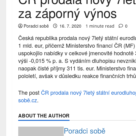
za záporný výnos
Poradci sobě
16. 7. 2020
0
1 minute read
Česká republika prodala nový 7letý státní eurod
1 mld. eur, přičemž Ministerstvo financí ČR (M
uspokojilo nabídky v celkové jmenovité hodnotě 
výši -0,015 % p. a. S vydáním dluhopisu nevznikl
naopak čisté příjmy 311 tis. eur. Ministerstvo fi
pololetí, avšak v důsledku reakce finančních trhů
The post
ČR prodala nový 7letý státní eurodluh
sobě.cz
.
ABOUT THE AUTHOR
Poradci sobě