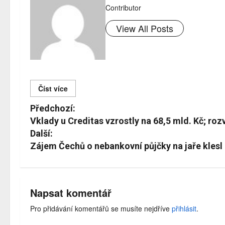
Contributor
View All Posts
Číst více
Č
Předchozí:
í
Vklady u Creditas vzrostly na 68,5 mld. Kč; rozv
Další:
s
Zájem Čechů o nebankovní půjčky na jaře klesl
t
d
á
Napsat komentář
l
Pro přidávání komentářů se musíte nejdříve
přihlásit
.