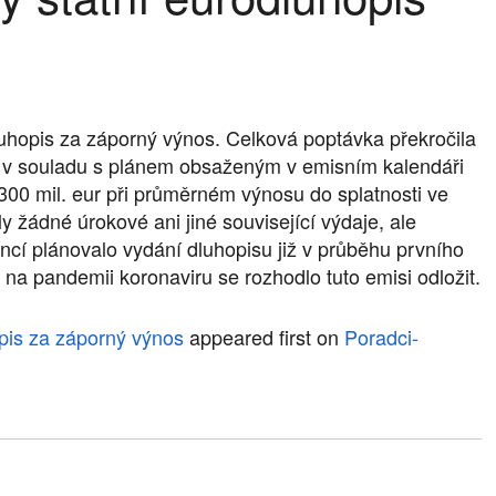
luhopis za záporný výnos. Celková poptávka překročila
F) v souladu s plánem obsaženým v emisním kalendáři
300 mil. eur při průměrném výnosu do splatnosti ve
y žádné úrokové ani jiné související výdaje, ale
nancí plánovalo vydání dluhopisu již v průběhu prvního
 na pandemii koronaviru se rozhodlo tuto emisi odložit.
opis za záporný výnos
appeared first on
Poradci-