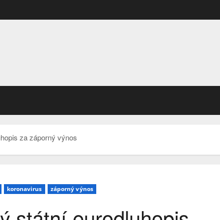
luhopis za záporný výnos
koronavirus
záporný výnos
ý státní eurodluhopis