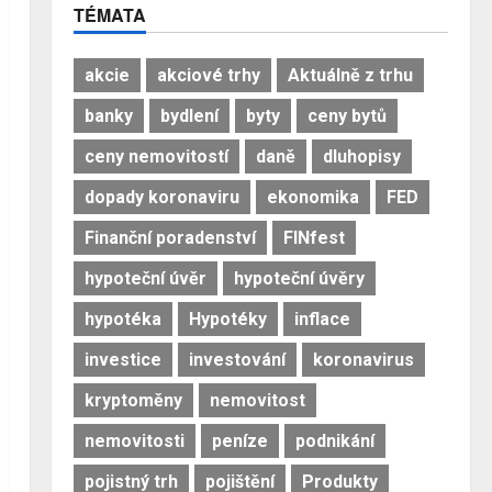
TÉMATA
akcie
akciové trhy
Aktuálně z trhu
banky
bydlení
byty
ceny bytů
ceny nemovitostí
daně
dluhopisy
dopady koronaviru
ekonomika
FED
Finanční poradenství
FINfest
hypoteční úvěr
hypoteční úvěry
hypotéka
Hypotéky
inflace
investice
investování
koronavirus
kryptoměny
nemovitost
nemovitosti
peníze
podnikání
pojistný trh
pojištění
Produkty