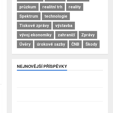
průzkum
realitní trh
reality
Spektrum
technologie
Tiskové zprávy
výstavba
vývoj ekonomiky
zahraničí
Zprávy
Úvěry
úrokové sazby
ČNB
Škody
NEJNOVĚJŠÍ PŘÍSPĚVKY
Premiant EU: Česko si nejrychleji zvyšuje podíl
bohatství, které v zemi skutečně zůstává
Třetina lidí se kvůli obavám z náročnosti vzdá snu o
rodinném domě
Přechody poradců v červenci 2026: Slabší nábory a
čištění řad rozhodly…