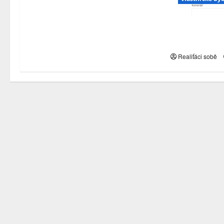
Nemovitosti 
zdraží… pro
Realiťáci sobě