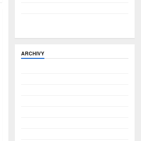
Přírodní katastrofy a mezera v pojistné ochraně
E-šmejdi přitvrzují: počet podvodů vzrostl o více
než třetinu, pro hotovost si posílají kurýry
ARCHIVY
Srpen 2026
Červenec 2026
Červen 2026
Květen 2026
Duben 2026
Březen 2026
Únor 2026