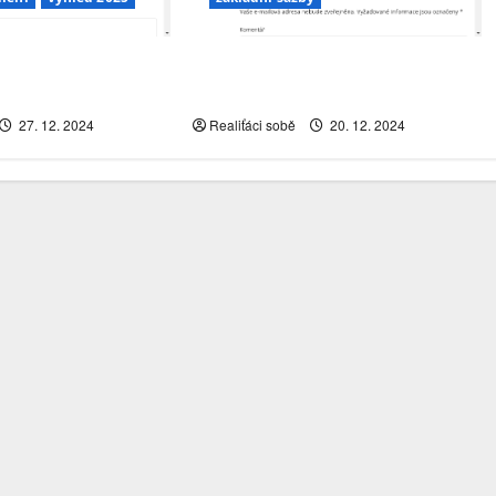
v roce 2025
ČNB si dává pauzu… vrátí se
č?
inflace?
27. 12. 2024
Realiťáci sobě
20. 12. 2024