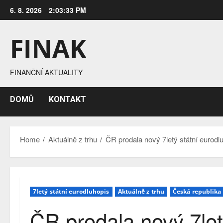
Skip
6. 8. 2026
2:03:34 PM
to
content
FINAK
FINANČNÍ AKTUALITY
DOMŮ
KONTAKT
Home
Aktuálně z trhu
ČR prodala nový 7letý státní eurod
7letý státní eurodluhopis
Aktuálně z trhu
Česká republika
ČR prodala nový 7let