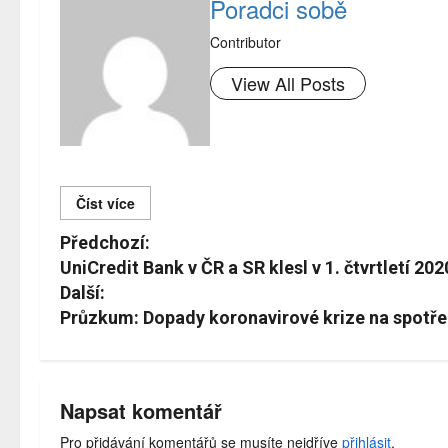
Poradci sobě
Contributor
View All Posts
Číst více
Č
Předchozí:
í
UniCredit Bank v ČR a SR klesl v 1. čtvrtletí 20
Další:
s
Průzkum: Dopady koronavirové krize na spotře
t
d
á
Napsat komentář
l
Pro přidávání komentářů se musíte nejdříve
přihlásit
.