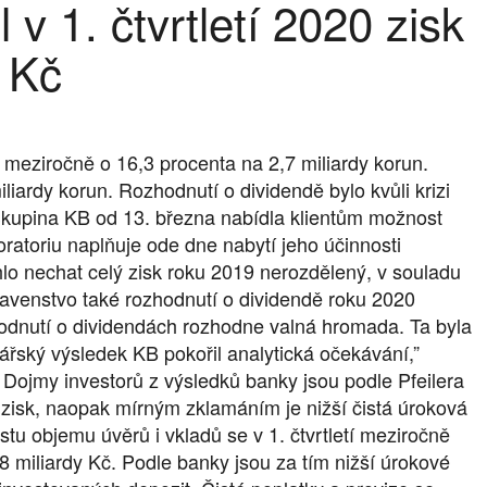
v 1. čtvrtletí 2020 zisk
 Kč
k meziročně o 16,3 procenta na 2,7 miliardy korun.
liardy korun. Rozhodnutí o dividendě bylo kvůli krizi
kupina KB od 13. března nabídla klientům možnost
atoriu naplňuje ode dne nabytí jeho účinnosti
lo nechat celý zisk roku 2019 nerozdělený, v souladu
avenstvo také rozhodnutí o dividendě roku 2020
hodnutí o dividendách rozhodne valná hromada. Ta byla
ský výsledek KB pokořil analytická očekávání,”
 Dojmy investorů z výsledků banky jsou podle Pfeilera
 zisk, naopak mírným zklamáním je nižší čistá úroková
tu objemu úvěrů i vkladů se v 1. čtvrtletí meziročně
,8 miliardy Kč. Podle banky jsou za tím nižší úrokové