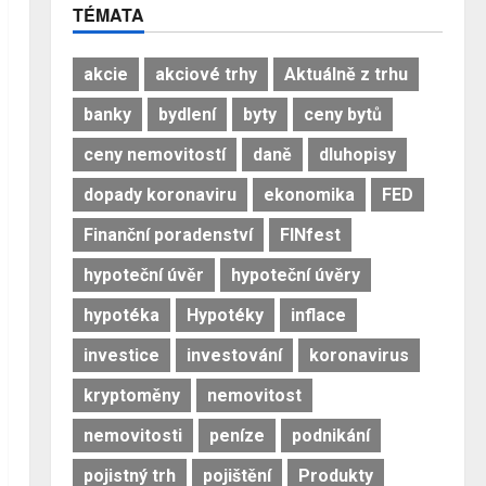
TÉMATA
akcie
akciové trhy
Aktuálně z trhu
banky
bydlení
byty
ceny bytů
ceny nemovitostí
daně
dluhopisy
dopady koronaviru
ekonomika
FED
Finanční poradenství
FINfest
hypoteční úvěr
hypoteční úvěry
hypotéka
Hypotéky
inflace
investice
investování
koronavirus
kryptoměny
nemovitost
nemovitosti
peníze
podnikání
pojistný trh
pojištění
Produkty