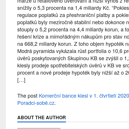
marže u retailového úvěrování a nižší výnos z re
snížily o 5,3 procenta na 1,4 miliardy Kč. “Pokl
regulace poplatků za přeshraniční platby a pokle
poplatků byly meziročně stabilní nebo dokonce na
stouply o 5,2 procenta na 4,4 miliardy korun, a
řešení krize a mimořádným nákupům pro stav nou
na 668,2 miliardy korun. Z toho objem hypoték na
Modrá pyramida vykázala růst portfolia o 10,6 p
úvěrů poskytovaných Skupinou KB se zvýšil o 1,
klesly prodeje spotřebitelských úvěrů v KB ve sr
procent a nové prodeje hypoték byly nižší až o 
[…]
The post
Komerční bance klesl v 1. čtvrtletí 202
Poradci-sobě.cz
.
ABOUT THE AUTHOR