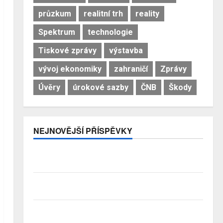
průzkum
realitní trh
reality
Spektrum
technologie
Tiskové zprávy
výstavba
vývoj ekonomiky
zahraničí
Zprávy
Úvěry
úrokové sazby
ČNB
Škody
NEJNOVĚJŠÍ PŘÍSPĚVKY
Pojistitelnost jako základ pro odolnost a stabilitu
sektoru
Průzkum: Tři čtvrtiny Čechů se stále ještě bojí
investovat. Největší obavou je ztráta peněz
Studenti letos za nájemní bydlení zaplatí více než
před rokem