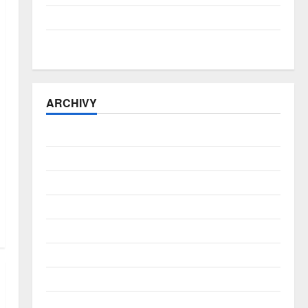
ČNB úrokové sazby tentokrát nechává beze změny
Zahraniční obchod zůstává v přebytku
ARCHIVY
Srpen 2026
Červenec 2026
Červen 2026
Květen 2026
Duben 2026
Březen 2026
Únor 2026
Leden 2026