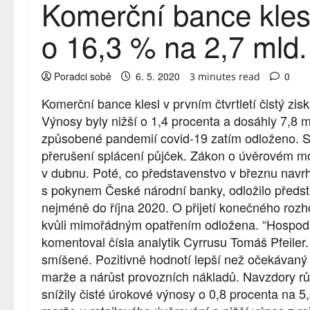
Komerční bance klesl 
o 16,3 % na 2,7 mld.
Poradci sobě
6. 5. 2020
0
3 minutes read
Komerční bance klesl v prvním čtvrtletí čistý zis
Výnosy byly nižší o 1,4 procenta a dosáhly 7,8 mi
způsobené pandemií covid-19 zatím odloženo. S
přerušení splácení půjček. Zákon o úvěrovém mor
v dubnu. Poté, co představenstvo v březnu navrh
s pokynem České národní banky, odložilo předst
nejméně do října 2020. O přijetí konečného roz
kvůli mimořádným opatřením odložena. “Hospodář
komentoval čísla analytik Cyrrusu Tomáš Pfeiler.
smíšené. Pozitivně hodnotí lepší než očekávaný
marže a nárůst provozních nákladů. Navzdory růs
snížily čisté úrokové výnosy o 0,8 procenta na 5