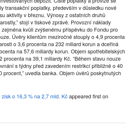
investovaných depozit. Čisté poplatky a provize se
esly transakční poplatky, především v důsledku nové
su aktivity v březnu. Výnosy z ostatních druhů
rostly,” stojí v tiskové zprávě. Provozní náklady
 to zejména kvůli zvýšenému příspěvku do Fondu pro
ze. Úvěry klientům meziročně stouply o 4,9 procenta
rostl o 3,6 procenta na 232 miliard korun a dceřiná
rocenta na 57,6 miliardy korun. Objem spotřebitelských
2 procenta na 39,1 miliardy Kč. “Během stavu nouze
ovnání s týdny před zavedením restrikcí přibližně o 40
20 procent,” uvedla banka. Objem úvěrů poskytnutých
0 zisk o 16,3 % na 2,7 mld. Kč
appeared first on