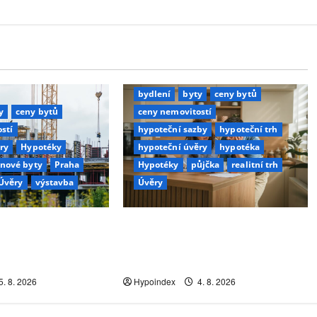
bydlení
byty
ceny bytů
y
ceny bytů
ceny nemovitostí
stí
hypoteční sazby
hypoteční trh
ry
Hypotéky
hypoteční úvěry
hypotéka
nové byty
Praha
Hypotéky
půjčka
realitní trh
Úvěry
výstavba
Úvěry
boratoř bytové
Ceny bytů letí nahoru, sazby se
bydlení mění
drží vysoko. Jak vůbec ještě
 fungování města
projít přes banku?
5. 8. 2026
Hypoindex
4. 8. 2026