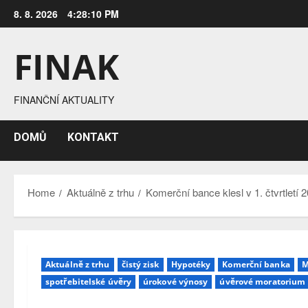
Skip
8. 8. 2026
4:28:11 PM
to
content
FINAK
FINANČNÍ AKTUALITY
DOMŮ
KONTAKT
Home
Aktuálně z trhu
Komerční bance klesl v 1. čtvrtletí 
Aktuálně z trhu
čistý zisk
Hypotéky
Komerční banka
M
spotřebitelské úvěry
úrokové výnosy
úvěrové moratorium