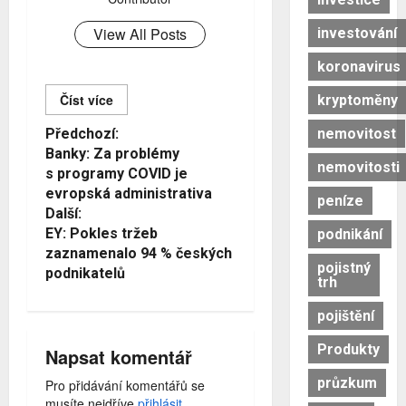
View All Posts
investování
koronavirus
Číst více
kryptoměny
Č
nemovitost
Předchozí:
Banky: Za problémy
í
nemovitosti
s programy COVID je
s
evropská administrativa
peníze
Další:
t
EY: Pokles tržeb
podnikání
d
zaznamenalo 94 % českých
pojistný
podnikatelů
á
trh
l
pojištění
e
Produkty
Napsat komentář
průzkum
Pro přidávání komentářů se
musíte nejdříve
přihlásit
.