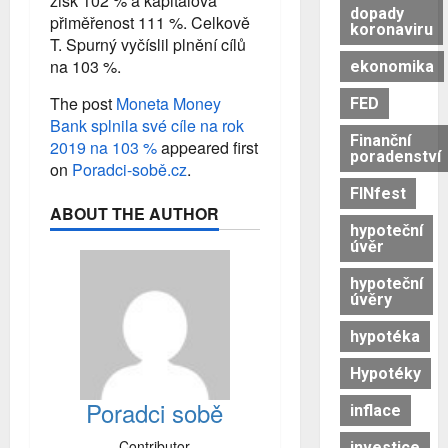
zisk 102 % a kapitálová
dopady
přiměřenost 111 %. Celkově
koronaviru
T. Spurný vyčíslil plnění cílů
na 103 %.
ekonomika
The post
Moneta Money
FED
Bank splnila své cíle na rok
Finanční
2019 na 103 %
appeared first
poradenství
on
Poradci-sobě.cz
.
FINfest
ABOUT THE AUTHOR
hypoteční
úvěr
hypoteční
úvěry
hypotéka
Hypotéky
Poradci sobě
inflace
Contributor
investice