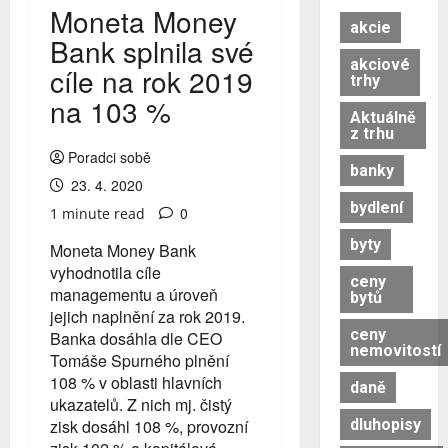
Moneta Money
akcie
Bank splnila své
akciové
cíle na rok 2019
trhy
na 103 %
Aktuálně
z trhu
Poradci sobě
banky
23. 4. 2020
bydlení
0
1 minute read
byty
Moneta Money Bank
vyhodnotila cíle
ceny
managementu a úroveň
bytů
jejich naplnění za rok 2019.
ceny
Banka dosáhla dle CEO
nemovitostí
Tomáše Spurného plnění
108 % v oblasti hlavních
daně
ukazatelů. Z nich mj. čistý
dluhopisy
zisk dosáhl 108 %, provozní