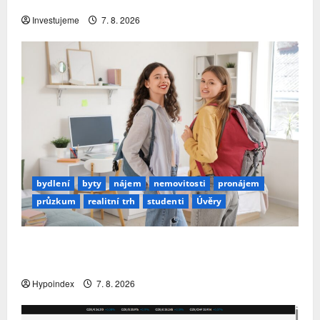
investovat. Největší obavou je ztráta peněz
Investujeme
7. 8. 2026
bydlení
byty
nájem
nemovitosti
pronájem
průzkum
realitní trh
studenti
Úvěry
Studenti letos za nájemní bydlení zaplatí více
než před rokem
Hypoindex
7. 8. 2026