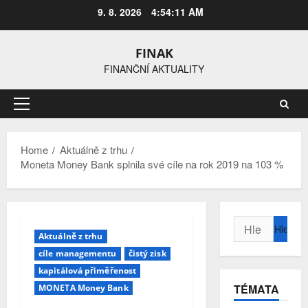
Skip
9. 8. 2026
4:54:12 AM
to
content
FINAK
FINANČNÍ AKTUALITY
Primary
Menu
Home
Aktuálně z trhu
Moneta Money Bank splnila své cíle na rok 2019 na 103 %
Vyhledávání
Aktuálně z trhu
cíle managementu
čistý zisk
kapitálová přiměřenost
TÉMATA
MONETA Money Bank