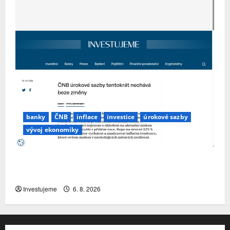
banky
ČNB
inflace
investice
úrokové sazby
vývoj ekonomiky
ČNB úrokové sazby tentokrát nechává beze
změny
Investujeme
6. 8. 2026