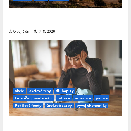
Pojistitelnost jako základ pro odolnost a stabilitu
sektoru
O pojištění
7. 8. 2026
akcie
akciové trhy
dluhopisy
Finanční poradenství
inflace
investice
peníze
Podílové fondy
úrokové sazby
vývoj ekonomiky
Průzkum: Tři čtvrtiny Čechů se stále ještě bojí