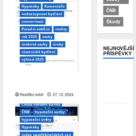
Hypotéky
Komentáře
ČNB
nedostupnost bydlení
Škody
nemovitosti
Poradci-sobě.cz
reality
rok 2025
sazby
úrokové sazby
úroky
NEJNOVĚJŠÍ
vlastnické bydlení
PŘÍSPĚVKY
výhled 2025
Pojistitelnost
jako základ
Nemovitosti v roce 2025
pro
zdraží… proč?
odolnost a
2T repo sazba
stabilitu
Realiťáci sobě
27. 12. 2024
Aktuálně z trhu
ceny
sektoru
Česká národní banka
Průzkum:
ČNB
hypoteční sazby
Tři čtvrtiny
hypoteční úvěry
Čechů se
stále ještě
Hypotéky
bojí
index spotřebitelských cen