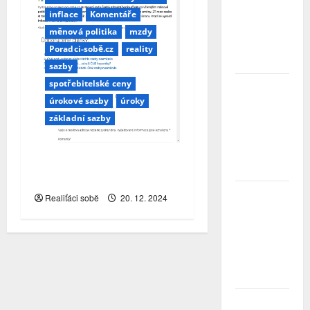
investovat.
inflace
Komentáře
Největší
měnová politika
mzdy
obavou je
ztráta
Poradci-sobě.cz
reality
peněz
sazby
spotřebitelské ceny
Studenti
letos za
úrokové sazby
úroky
nájemní
základní sazby
bydlení
zaplatí více
než před
ČNB si dává pauzu…
rokem
vrátí se inflace?
ČNB
Realiťáci sobě
20. 12. 2024
úrokové
sazby
tentokrát
nechává
beze
změny
Zahraniční