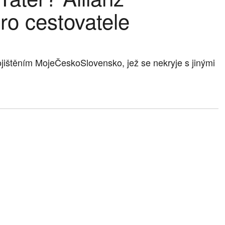
ro cestovatele
ojištěním MojeČeskoSlovensko, jež se nekryje s jinými