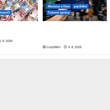
Akvizice a fúze
pojištění
hraničí
Tiskové zprávy
tura rakouského
FINVOX se dál rozvíjí a roste v
 trhu?
počtu konzultantů i službách pro
klienty
. 8. 2026
O pojištění
6. 8. 2026