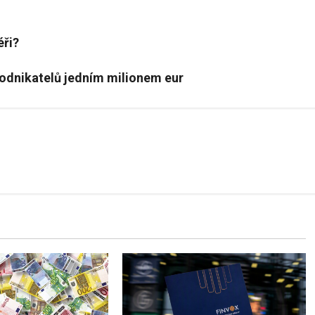
éři?
 podnikatelů jedním milionem eur