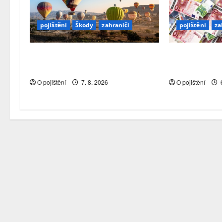
pojištění
Škody
zahraničí
pojištění
za
Pojistitelnost jako základ pro
Jaká je struk
odolnost a stabilitu sektoru
pojišťovacího
O pojištění
7. 8. 2026
O pojištění
6