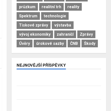
průzkum
realitní trh
reality
Spektrum
technologie
Tiskové zprávy
výstavba
vývoj ekonomiky
zahraničí
Zprávy
Úvěry
úrokové sazby
ČNB
Škody
NEJNOVĚJŠÍ PŘÍSPĚVKY
Pojistitelnost jako základ pro odolnost a stabilitu
sektoru
Průzkum: Tři čtvrtiny Čechů se stále ještě bojí
investovat. Největší obavou je ztráta peněz
Studenti letos za nájemní bydlení zaplatí více než
před rokem