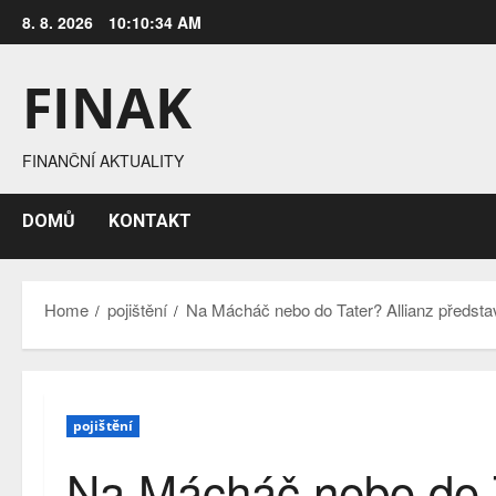
Skip
8. 8. 2026
10:10:35 AM
to
content
FINAK
FINANČNÍ AKTUALITY
DOMŮ
KONTAKT
Home
pojištění
Na Mácháč nebo do Tater? Allianz představ
pojištění
Na Mácháč nebo do T