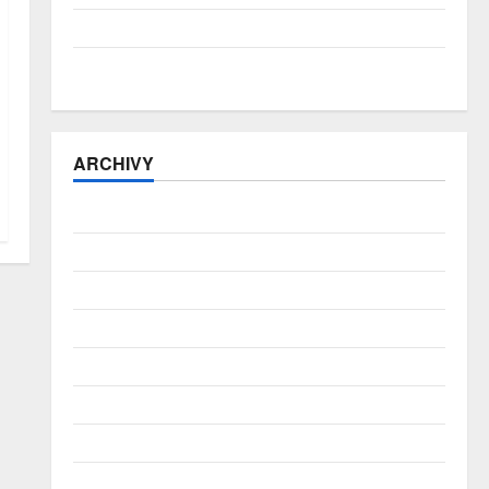
ČNB úrokové sazby tentokrát nechává beze změny
Zahraniční obchod zůstává v přebytku
ARCHIVY
Srpen 2026
Červenec 2026
Červen 2026
Květen 2026
Duben 2026
Březen 2026
Únor 2026
Leden 2026