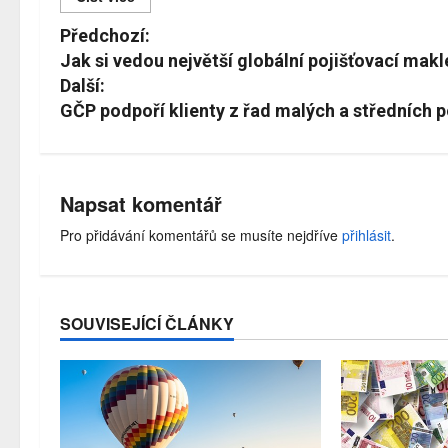
Č
Předchozí:
í
Jak si vedou největší globální pojišťovací makl
Další:
s
GČP podpoří klienty z řad malých a středních
t
d
á
Napsat komentář
l
Pro přidávání komentářů se musíte nejdříve
přihlásit
.
e
SOUVISEJÍCÍ ČLÁNKY