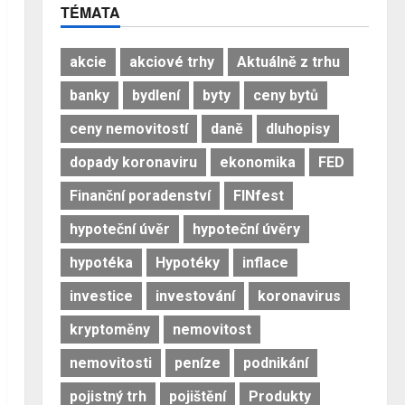
TÉMATA
akcie
akciové trhy
Aktuálně z trhu
banky
bydlení
byty
ceny bytů
ceny nemovitostí
daně
dluhopisy
dopady koronaviru
ekonomika
FED
Finanční poradenství
FINfest
hypoteční úvěr
hypoteční úvěry
hypotéka
Hypotéky
inflace
investice
investování
koronavirus
kryptoměny
nemovitost
nemovitosti
peníze
podnikání
pojistný trh
pojištění
Produkty