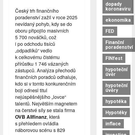
dopady
koronaviru
Český trh finančního
poradenství zažil v roce 2025
ekonomika
nevídaný pohyb, kdy se do
oboru připojilo masivních
FED
5 700 nováčků, což
Finanční
i po odchodu tisíců
poradenství
„odpadlíků“ vedlo
k celkovému čistému
FINfest
přírůstku 1 746 vázaných
hypoteční
zástupců. Analýza přechodů
úvěr
finančních poradců odhaluje,
kdo si v tomto konkurenčním
hypoteční
boji odnesl titul
úvěry
nejúspěšnějšího „lovce“
hypotéka
talentů. Největším magnetem
na čerstvé síly se stala firma
Hypotéky
OVB Allfinanz
, která
s přehledem ovládla
inflace
náborovou scénu s 829
investice