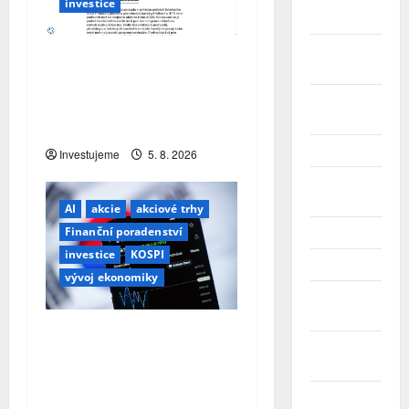
Červenec
investice
2025
Červen
E-šmejdi přitvrzují: počet
2025
podvodů vzrostl o více
Květen
než třetinu, pro hotovost
2025
si posílají kurýry
Duben 2025
Investujeme
5. 8. 2026
Březen
2025
AI
akcie
akciové trhy
Finanční poradenství
Únor 2025
investice
KOSPI
Leden 2025
vývoj ekonomiky
Prosinec
2024
Když euforie narazí na
Listopad
realitu: korejský trh se
2024
zhroutil, páka zlikvidovala
Říjen 2024
AI portfolio za miliardy