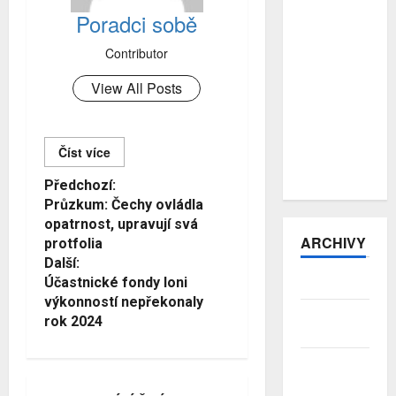
E-šmejdi
Poradci sobě
přitvrzují:
počet
Contributor
podvodů
vzrostl o
View All Posts
více než
třetinu, pro
hotovost si
posílají
Číst více
kurýry
Č
Předchozí:
Průzkum: Čechy ovládla
í
opatrnost, upravují svá
s
ARCHIVY
protfolia
Další:
t
Účastnické fondy loni
Srpen 2026
d
výkonností nepřekonaly
Červenec
rok 2024
á
2026
l
Červen
2026
e
distribuce