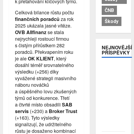
k přetahování klíčových týmů.
ČNB
Celková bilance růstu počtu
finančních poradců
za rok
Škody
2025 ukázala jasné vítěze.
OVB Allfinanz
se stala
nejrychleji rostoucí firmou
s čistým přírůstkem 282
NEJNOVĚJŠÍ
poradců. Překvapením roku
PŘÍSPĚVKY
je ale
OK KLIENT
, který
dosáhl téměř srovnatelného
Premiant
výsledku (+256) díky
EU: Česko
vyvážené strategii masivního
si
náboru nováčků
nejrychleji
a úspěšného lovu zkušených
zvyšuje
podíl
týmů od konkurence. Třetí
bohatství,
a čtvrté místo obsadili
SAB
které v
servis
(+230) a
Broker Trust
zemi
(+163). Tyto výsledky
skutečně
signalizují, že udržitelného
zůstává
růstu je dosaženo kombinací