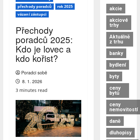
přechody poradců
rok 2025
akcie
vázaní zástupci
akciové
trhy
Přechody
poradců 2025:
Aktuálně
z trhu
Kdo je lovec a
banky
kdo kořist?
bydlení
Poradci sobě
byty
8. 1. 2026
ceny
3 minutes read
bytů
ceny
nemovitostí
daně
dluhopisy