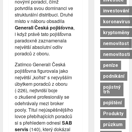
novými poradci, čímž
potvrdila svou dominanci ve
investování
strukturální distribuci. Druhé
místo v náboru obsadila
koronavirus
Generali Česká pojišťovna
,
kryptoměny
i když právě tato pojišťovna
paradoxně zaznamenala
nemovitost
největší absolutní odliv
poradců z oboru.
nemovitosti
Zatímco Generali Česká
peníze
pojišťovna figurovala jako
podnikání
největší „kořist“ s nejvyšším
úbytkem poradců z oboru
pojistný
(-226), nejtvrdší boje
trh
o zkušené profesionály se
pojištění
odehrávaly mezi broker
pooly. Titul nejúspěšnějšího
Produkty
lovce přebíhajících poradců
si s přehledem odnesl
SAB
průzkum
servis
(140), který dokázal