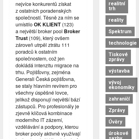
nejvíce konkurentů získat
realitní
trh
z ostatních poradenských
společností. Těsně za ním se
reality
umístilo
OK KLIENT
(123)
a největší broker pool
Broker
Spektrum
Trust
(109), který ovšem
technologie
zároveň utrpěl ztrátu 111
poradců k ostatním
Tiskové
společnostem, což jen
zprávy
dokládá intenzitu migrace na
výstavba
trhu. Pojišťovny, zejména
Generali Česká pojišťovna,
vývoj
se staly hlavním revírem pro
ekonomiky
všechny úspěšné lovce,
zahraničí
jelikož disponují největší bází
zástupců. Pro profesionály je
Zprávy
zjevně klíčová kombinace
moderního IT zázemí,
Úvěry
vzdělávání a podpory, kterou
broker pooly aktivně využívají
úrokové
sazby