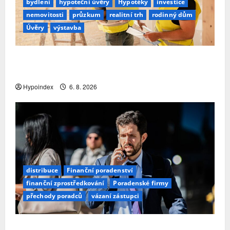
bydlení
hypoteční úvěry
Hypotéky
investice
nemovitosti
průzkum
realitní trh
rodinný dům
Úvěry
výstavba
Třetina lidí se kvůli obavám z náročnosti vzdá
snu o rodinném domě
Hypoindex
6. 8. 2026
distribuce
Finanční poradenství
finanční zprostředkování
Poradenské firmy
přechody poradců
vázaní zástupci
Přechody poradců v červenci 2026: Slabší