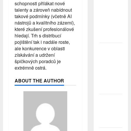
schopnosti přilákat nové
Třetina lidí
se kvůli
talenty a zároveň nabídnout
obavám z
takové podmínky (včetně AI
náročnosti
nástrojů a kvalitního zázemí),
vzdá snu o
které zkušení profesionálové
rodinném
hledají. Trh s distribucí
domě
pojištění tak i nadále roste,
ale konkurence v oblasti
Přechody
získávání a udržení
poradců v
červenci
špičkových poradců je
2026:
extrémně ostrá.
Slabší
nábory a
ABOUT THE AUTHOR
čištění řad
rozhodly…
Přírodní
katastrofy
a mezera v
pojistné
ochraně