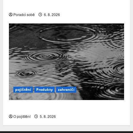
nábory a čištění řad rozhodly…
Poradci sobě
6. 8. 2026
pojištění
Produkty
zahraničí
Přírodní katastrofy a mezera v pojistné ochraně
O pojištění
5. 8. 2026