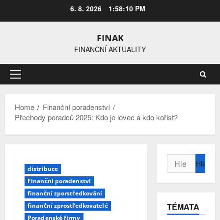
Skip
6. 8. 2026
1:58:11 PM
to
content
FINAK
FINANČNÍ AKTUALITY
Primary
Menu
Home
Finanční poradenství
Přechody poradců 2025: Kdo je lovec a kdo kořist?
Vyhledávání
distribuce
Finanční poradenství
finanční zporstředkování
TÉMATA
finanční zprostředkovatelé
Poradenské firmy