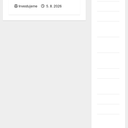
Investujeme
5. 8. 2026
Září 2024
Srpen 2024
Červenec
2024
Červen
2024
Květen
2024
Duben 2024
Březen
2024
Únor 2024
Leden 2024
Prosinec
2023