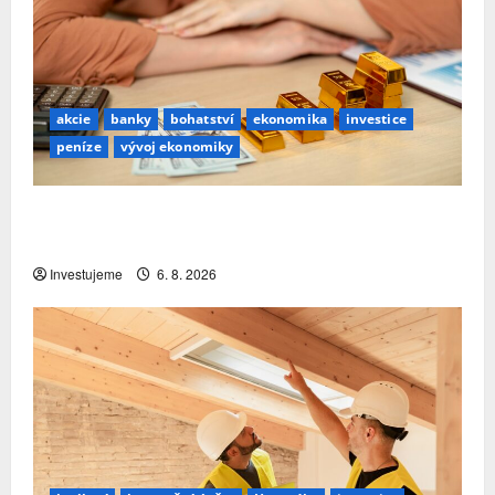
akcie
banky
bohatství
ekonomika
investice
peníze
vývoj ekonomiky
Premiant EU: Česko si nejrychleji zvyšuje podíl
bohatství, které v zemi skutečně zůstává
Investujeme
6. 8. 2026