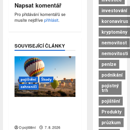
Napsat komentář
e
investování
Pro přidávání komentářů se
musíte nejdříve
přihlásit
.
koronavirus
kryptoměny
nemovitost
SOUVISEJÍCÍ ČLÁNKY
nemovitosti
peníze
podnikání
pojištění
Škody
pojistný
zahraničí
trh
pojištění
Pojistitelnost jako základ
pro odolnost a stabilitu
Produkty
sektoru
průzkum
O pojištění
7. 8. 2026