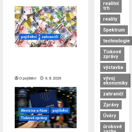
realitní
trh
reality
Spektrum
pojištění
zahraničí
technologie
Tiskové
Jaká je struktura
zprávy
rakouského pojišťovacího
výstavba
trhu?
vývoj
O pojištění
6. 8. 2026
ekonomiky
zahraničí
Zprávy
Akvizice a fúze
pojištění
Úvěry
Tiskové zprávy
úrokové
sazby