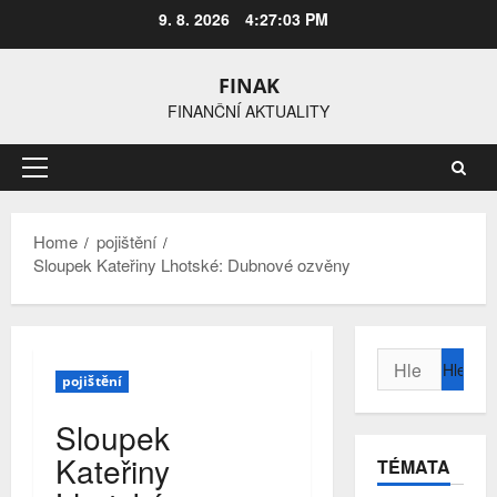
Skip
9. 8. 2026
4:27:04 PM
to
content
FINAK
FINANČNÍ AKTUALITY
Primary
Menu
Home
pojištění
Sloupek Kateřiny Lhotské: Dubnové ozvěny
Vyhledávání
pojištění
Sloupek
Kateřiny
TÉMATA