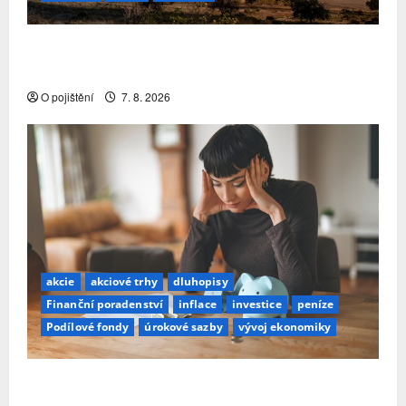
Pojistitelnost jako základ pro odolnost a stabilitu
sektoru
O pojištění
7. 8. 2026
akcie
akciové trhy
dluhopisy
Finanční poradenství
inflace
investice
peníze
Podílové fondy
úrokové sazby
vývoj ekonomiky
Průzkum: Tři čtvrtiny Čechů se stále ještě bojí