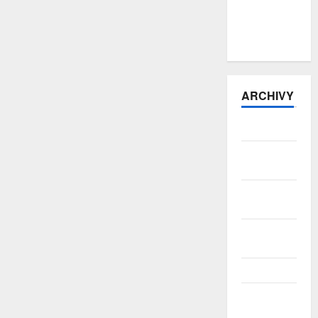
obchod
zůstává v
přebytku
ARCHIVY
Srpen 2026
Červenec
2026
Červen
2026
Květen
2026
Duben 2026
Březen
2026