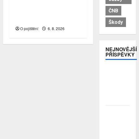
FINVOX se dál rozvíjí a
ČNB
roste v počtu konzultantů i
službách pro klienty
Škody
O pojištění
6. 8. 2026
NEJNOVĚJŠÍ
PŘÍSPĚVKY
Pojistitelnost
jako základ
pro
odolnost a
stabilitu
sektoru
Průzkum:
Tři čtvrtiny
Čechů se
stále ještě
bojí