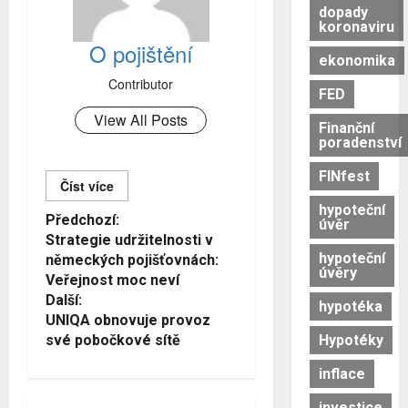
dopady
koronaviru
O pojištění
ekonomika
Contributor
FED
View All Posts
Finanční
poradenství
FINfest
Číst více
hypoteční
Č
Předchozí:
úvěr
Strategie udržitelnosti v
í
hypoteční
německých pojišťovnách:
úvěry
s
Veřejnost moc neví
Další:
t
hypotéka
UNIQA obnovuje provoz
d
Hypotéky
své pobočkové sítě
á
inflace
l
investice