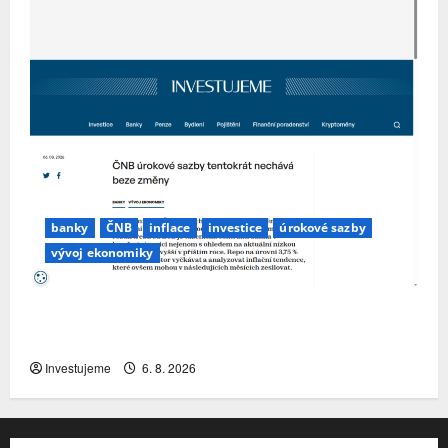
banky
ČNB
inflace
investice
úrokové sazby
vývoj ekonomiky
ČNB úrokové sazby tentokrát nechává beze
změny
Investujeme
6. 8. 2026