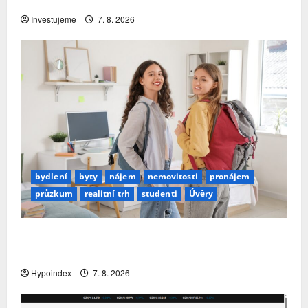
investovat. Největší obavou je ztráta peněz
Investujeme
7. 8. 2026
bydlení
byty
nájem
nemovitosti
pronájem
průzkum
realitní trh
studenti
Úvěry
Studenti letos za nájemní bydlení zaplatí více
než před rokem
Hypoindex
7. 8. 2026