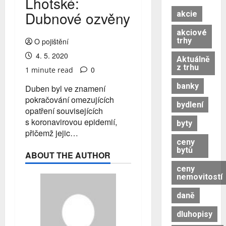
Lhotské:
Dubnové ozvěny
akcie
akciové
trhy
O pojištění
4. 5. 2020
Aktuálně
z trhu
0
1 minute read
banky
Duben byl ve znamení
pokračování omezujících
bydlení
opatření souvisejících
s koronavirovou epidemií,
byty
přičemž jejic…
ceny
bytů
ABOUT THE AUTHOR
ceny
nemovitostí
daně
dluhopisy