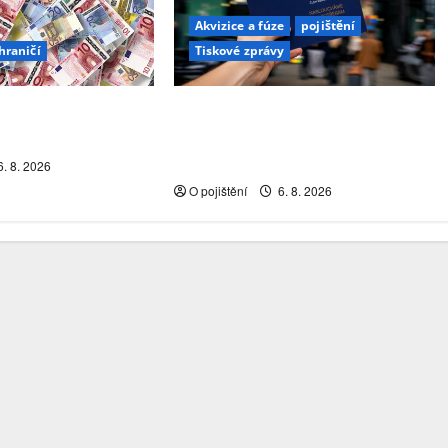
Akvizice a fúze
pojištění
hraničí
Tiskové zprávy
tura rakouského
FINVOX se dál rozvíjí a roste v
 trhu?
počtu konzultantů i službách pro
klienty
. 8. 2026
O pojištění
6. 8. 2026