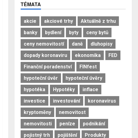
TÉMATA
akcie
akciové trhy
Aktuálně z trhu
banky
bydlení
byty
ceny bytů
ceny nemovitostí
daně
dluhopisy
dopady koronaviru
ekonomika
FED
Finanční poradenství
FINfest
hypoteční úvěr
hypoteční úvěry
hypotéka
Hypotéky
inflace
investice
investování
koronavirus
kryptoměny
nemovitost
nemovitosti
peníze
podnikání
pojistný trh
pojištění
Produkty