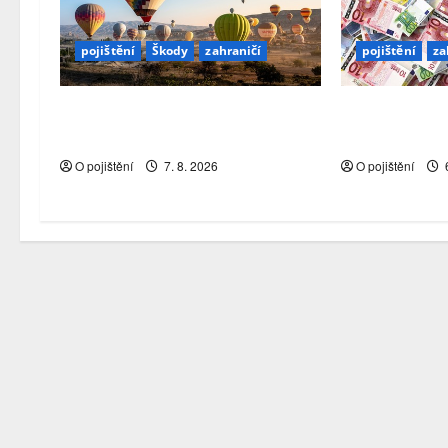
pojištění
Škody
zahraničí
pojištění
za
Pojistitelnost jako základ pro
Jaká je struk
odolnost a stabilitu sektoru
pojišťovacího
O pojištění
7. 8. 2026
O pojištění
6