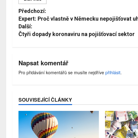
Č
Předchozí:
í
Expert: Proč vlastně v Německu nepojišťovat uh
Další:
s
Čtyři dopady koronaviru na pojišťovací sektor
t
d
á
Napsat komentář
l
Pro přidávání komentářů se musíte nejdříve
přihlásit
.
e
SOUVISEJÍCÍ ČLÁNKY