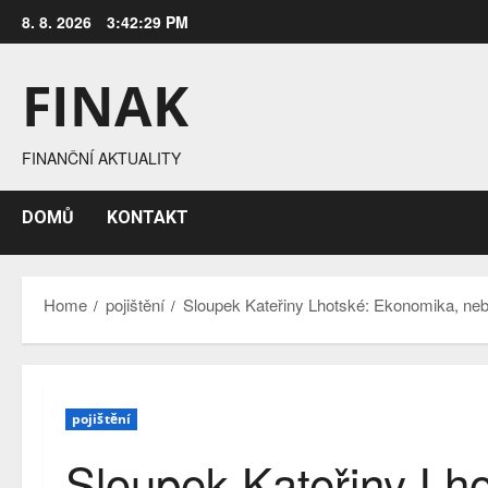
Skip
8. 8. 2026
3:42:30 PM
to
content
FINAK
FINANČNÍ AKTUALITY
DOMŮ
KONTAKT
Home
pojištění
Sloupek Kateřiny Lhotské: Ekonomika, nebo
pojištění
Sloupek Kateřiny Lh