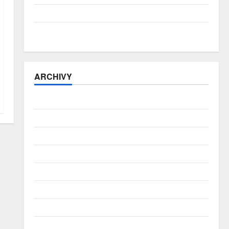
ČNB úrokové sazby tentokrát nechává beze změny
Zahraniční obchod zůstává v přebytku
ARCHIVY
Srpen 2026
Červenec 2026
Červen 2026
Květen 2026
Duben 2026
Březen 2026
Únor 2026
Leden 2026