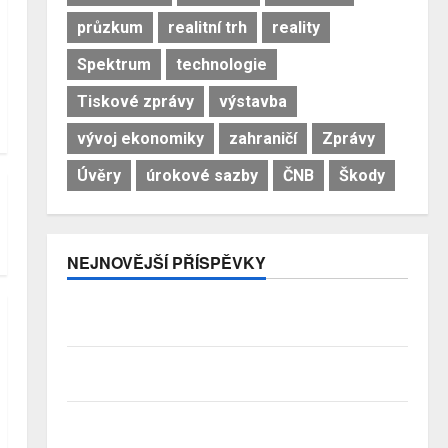
průzkum
realitní trh
reality
Spektrum
technologie
Tiskové zprávy
výstavba
vývoj ekonomiky
zahraničí
Zprávy
Úvěry
úrokové sazby
ČNB
Škody
NEJNOVĚJŠÍ PŘÍSPĚVKY
Pojistitelnost jako základ pro odolnost a stabilitu
sektoru
Průzkum: Tři čtvrtiny Čechů se stále ještě bojí
investovat. Největší obavou je ztráta peněz
Studenti letos za nájemní bydlení zaplatí více než
před rokem