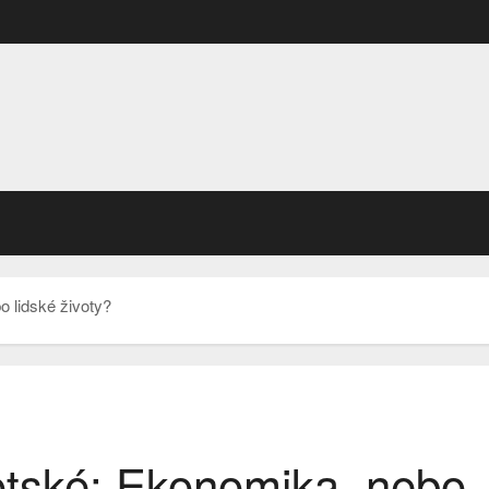
 lidské životy?
otské: Ekonomika, nebo