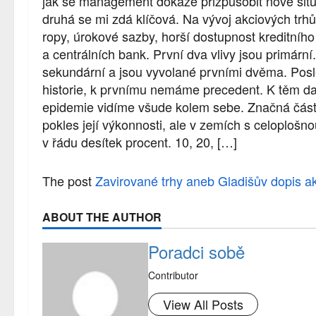
jak se management dokáže přizpůsobit nové situa
druhá se mi zdá klíčová. Na vývoj akciových trhů
ropy, úrokové sazby, horší dostupnost kreditníh
a centrálních bank. První dva vlivy jsou primárn
sekundární a jsou vyvolané prvními dvěma. Posl
historie, k prvnímu nemáme precedent. K těm dal
epidemie vidíme všude kolem sebe. Značná část 
pokles její výkonnosti, ale v zemích s celoplošno
v řádu desítek procent. 10, 20, […]
The post
Zavirované trhy aneb Gladišův dopis 
ABOUT THE AUTHOR
Poradci sobě
Contributor
View All Posts