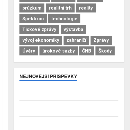
průzkum
realitní trh
reality
Spektrum
technologie
Tiskové zprávy
výstavba
vývoj ekonomiky
zahraničí
Zprávy
Úvěry
úrokové sazby
ČNB
Škody
NEJNOVĚJŠÍ PŘÍSPĚVKY
Pojistitelnost jako základ pro odolnost a stabilitu
sektoru
Průzkum: Tři čtvrtiny Čechů se stále ještě bojí
investovat. Největší obavou je ztráta peněz
Studenti letos za nájemní bydlení zaplatí více než
před rokem