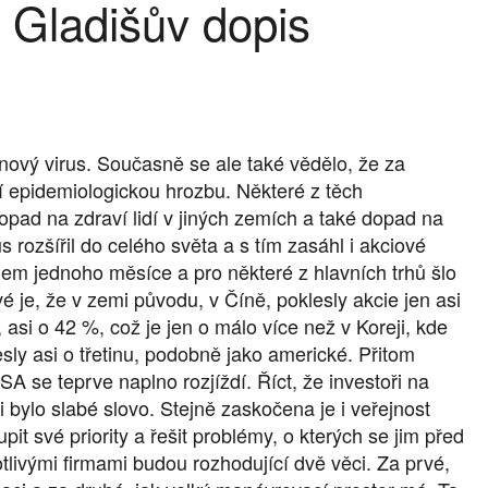
 Gladišův dopis
nový virus. Současně se ale také vědělo, že za
ní epidemiologickou hrozbu. Některé z těch
opad na zdraví lidí v jiných zemích a také dopad na
s rozšířil do celého světa a s tím zasáhl i akciové
em jednoho měsíce a pro některé z hlavních trhů šlo
vé je, že v zemi původu, v Číně, poklesly akcie jen asi
 asi o 42 %, což je jen o málo více než v Koreji, kde
esly asi o třetinu, podobně jako americké. Přitom
A se teprve naplno rozjíždí. Říct, že investoři na
 bylo slabé slovo. Stejně zaskočena je i veřejnost
t své priority a řešit problémy, o kterých se jim před
otlivými firmami budou rozhodující dvě věci. Za prvé,