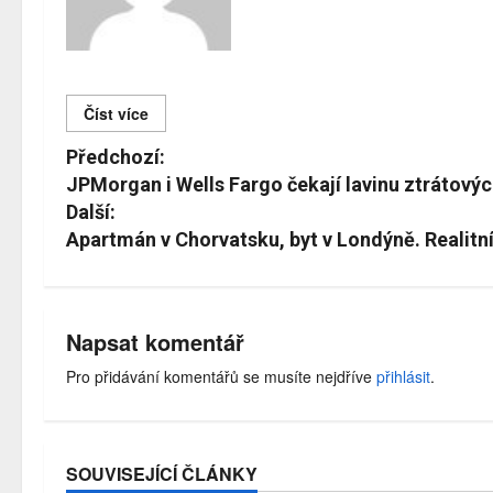
Číst více
Č
Předchozí:
í
JPMorgan i Wells Fargo čekají lavinu ztrátovýc
Další:
s
Apartmán v Chorvatsku, byt v Londýně. Realitní
t
d
á
Napsat komentář
l
Pro přidávání komentářů se musíte nejdříve
přihlásit
.
e
SOUVISEJÍCÍ ČLÁNKY