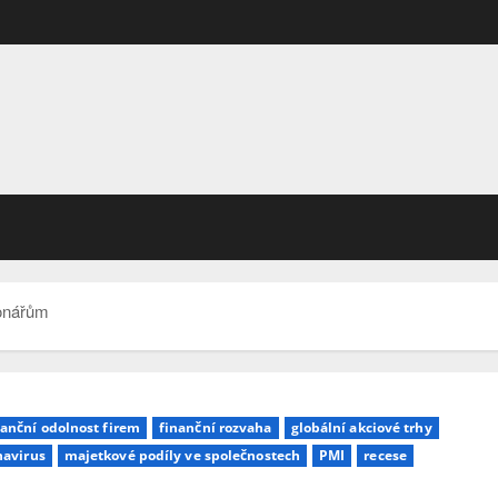
ionářům
nanční odolnost firem
finanční rozvaha
globální akciové trhy
navirus
majetkové podíly ve společnostech
PMI
recese