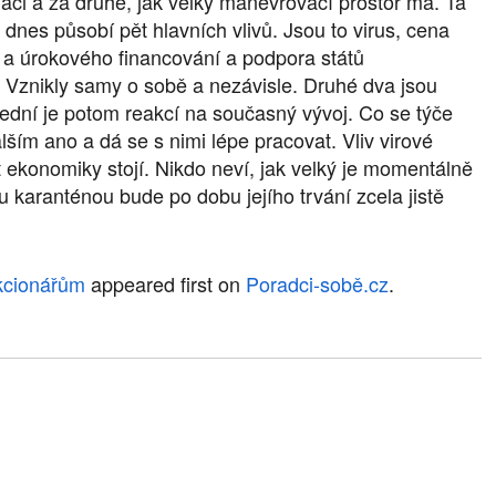
ci a za druhé, jak velký manévrovací prostor má. Ta
 dnes působí pět hlavních vlivů. Jsou to virus, cena
o a úrokového financování a podpora států
í. Vznikly samy o sobě a nezávisle. Druhé dva jsou
ední je potom reakcí na současný vývoj. Co se týče
ším ano a dá se s nimi lépe pracovat. Vliv virové
ekonomiky stojí. Nikdo neví, jak velký je momentálně
u karanténou bude po dobu jejího trvání zcela jistě
akcionářům
appeared first on
Poradci-sobě.cz
.