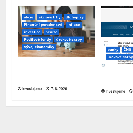
akcie
akciové trhy
dluhopisy
Finanční poradenství
inflace
investice
peníze
Podílové fondy
úrokové sazby
vývoj ekonomiky
banky
ČNB
úrokové sazb
Průzkum: Tři čtvrtiny Čechů se
stále ještě bojí investovat.
ČNB úrokové 
Největší obavou je ztráta peněz
nechává bez
Investujeme
7. 8. 2026
Investujeme