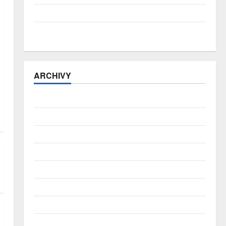
ČNB úrokové sazby tentokrát nechává beze změny
Zahraniční obchod zůstává v přebytku
ARCHIVY
Srpen 2026
Červenec 2026
Červen 2026
Květen 2026
Duben 2026
Březen 2026
Únor 2026
Leden 2026