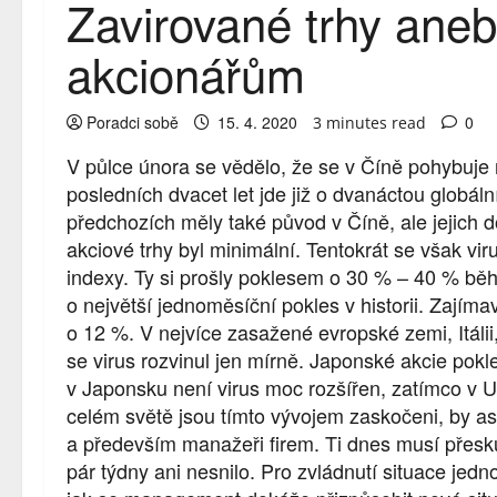
Zavirované trhy aneb
akcionářům
Poradci sobě
15. 4. 2020
0
3 minutes read
V půlce února se vědělo, že se v Číně pohybuje 
posledních dvacet let jde již o dvanáctou globál
předchozích měly také původ v Číně, ale jejich d
akciové trhy byl minimální. Tentokrát se však viru
indexy. Ty si prošly poklesem o 30 % – 40 % běh
o největší jednoměsíční pokles v historii. Zajíma
o 12 %. V nejvíce zasažené evropské zemi, Itálii,
se virus rozvinul jen mírně. Japonské akcie pokl
v Japonsku není virus moc rozšířen, zatímco v US
celém světě jsou tímto vývojem zaskočeni, by asi
a především manažeři firem. Ti dnes musí přeskupi
pár týdny ani nesnilo. Pro zvládnutí situace jedn