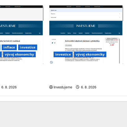
inflace
investice
y
vývoj ekonomiky
investice
vývoj ekonomiky
sazby tentokrát
Zahraniční obchod zůstává v
e změny
přebytku
6. 8. 2026
Investujeme
6. 8. 2026