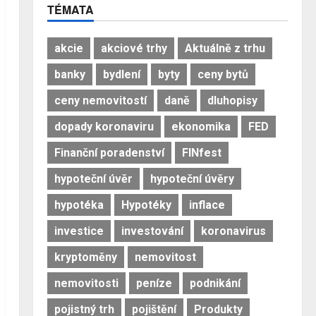
TÉMATA
akcie
akciové trhy
Aktuálně z trhu
banky
bydlení
byty
ceny bytů
ceny nemovitostí
daně
dluhopisy
dopady koronaviru
ekonomika
FED
Finanční poradenství
FINfest
hypoteční úvěr
hypoteční úvěry
hypotéka
Hypotéky
inflace
investice
investování
koronavirus
kryptoměny
nemovitost
nemovitosti
peníze
podnikání
pojistný trh
pojištění
Produkty