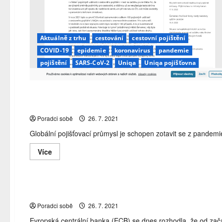
Aktuálně z trhu
cestování
cestovní pojištění
COVID-19
epidemie
koronavirus
pandemie
pojištění
SARS-CoV-2
Uniqa
Uniqa pojišťovna
Aktuálně z trhu
nízké úrokové sazby
pandemie
pojišť
Swiss Re: Zotavení pojišťoven z covidu bude rychlejší
Poradci sobě
26. 7. 2021
Globální pojišťovací průmysl je schopen zotavit se z pandemie 
Read
Více
more
Aktuálně z trhu
bankovní sektor
ECB
eurozóna
kriz
about
Swiss
Re:
Zotavení
ECB se rozhodla od začátku října zrušit omezení pro v
pojišťoven
z covidu
Poradci sobě
26. 7. 2021
bude
rychlejší
Evropská centrální banka (ECB) se dnes rozhodla, že od začát
než