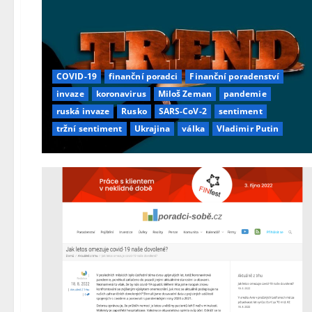
COVID-19
finanční poradci
Finanční poradenství
invaze
koronavirus
Miloš Zeman
pandemie
ruská invaze
Rusko
SARS-CoV-2
sentiment
tržní sentiment
Ukrajina
válka
Vladimir Putin