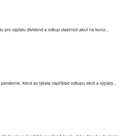
o výplatu dividend v září
 pro výplatu dividend a odkup vlastních akcií na konci...
merické banky
výplata dividend
musejí omezovat dividendy
andemie, která se týkala například odkupu akcií a výplaty...
adavek na kapitál
pandemie pokračuje