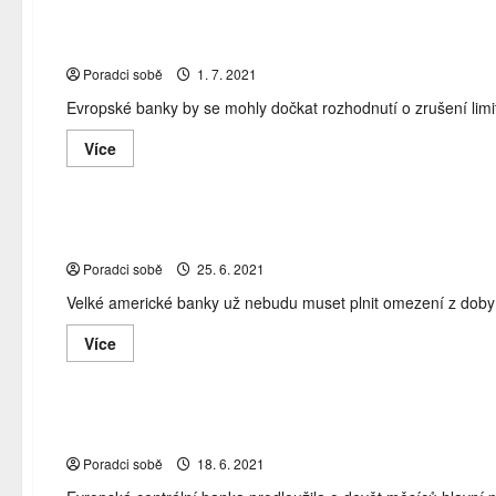
do
zahraničí:
Lagardeová: Banky by se mohly dočkat zrušení limitu pr
Kdy
mám
Poradci sobě
1. 7. 2021
nárok
na
Evropské banky by se mohly dočkat rozhodnutí o zrušení limitu
náhradu
škody
v případě
Read
Více
pozitivního
more
Aktuálně z trhu
FED
odkup akcií
pandemie
velké a
testu?
about
Lagardeová:
Banky
by
Velké americké banky prošly zátěžovým testem, už ne
se
mohly
Poradci sobě
25. 6. 2021
dočkat
zrušení
Velké americké banky už nebudu muset plnit omezení z doby p
limitu
pro
výplatu
Read
Více
dividend
more
Aktuálně z trhu
ECB
komerční banky
pandemie
pož
v září
about
Velké
americké
banky
ECB prodlužuje kapitálové úlevy pro banky, protože 
prošly
zátěžovým
Poradci sobě
18. 6. 2021
testem,
už