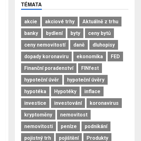
TÉMATA
akcie
akciové trhy
Aktuálně z trhu
banky
bydlení
byty
ceny bytů
ceny nemovitostí
daně
dluhopisy
dopady koronaviru
ekonomika
FED
Finanční poradenství
FINfest
hypoteční úvěr
hypoteční úvěry
hypotéka
Hypotéky
inflace
investice
investování
koronavirus
kryptoměny
nemovitost
nemovitosti
peníze
podnikání
pojistný trh
pojištění
Produkty