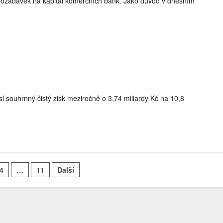
 požadavek na kapitál komerčních bank. Jako důvod v dnešním
nákladů rizika
pandemie
pokles zisku
spořitelny
dy korun
sl souhrnný čistý zisk meziročně o 3,74 miliardy Kč na 10,8
vání
4
…
11
Další
ků