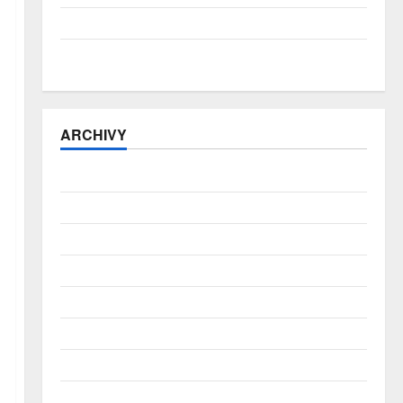
ČNB úrokové sazby tentokrát nechává beze změny
Zahraniční obchod zůstává v přebytku
ARCHIVY
Srpen 2026
Červenec 2026
Červen 2026
Květen 2026
Duben 2026
Březen 2026
Únor 2026
Leden 2026