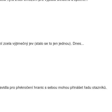
munikace s úřady
pandemie
jejich počet téměř zdvojnásobila
zcela výjimečný jev (stalo se to jen jednou). Dnes...
9
epidemie
koronavirus
pandemie
pojištění
SARS-CoV-2
dy v případě pozitivního testu?
avidla pro překročení hranic s sebou mohou přinášet řadu otazníků.
akcií
pandemie
rozhodnutí ECB
výplata dividend