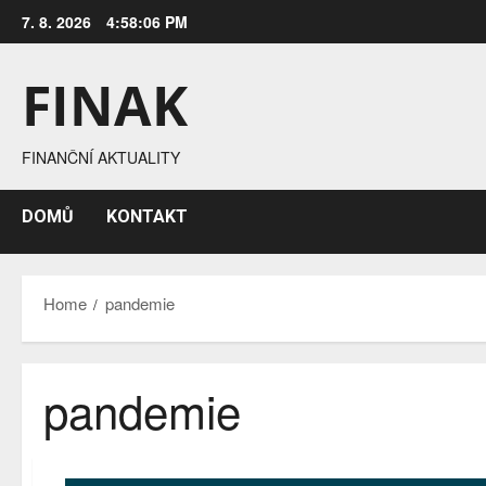
Skip
7. 8. 2026
4:58:07 PM
to
content
FINAK
FINANČNÍ AKTUALITY
DOMŮ
KONTAKT
Home
pandemie
pandemie