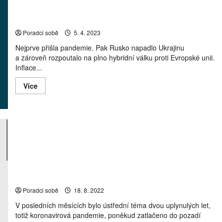
Tržní sentiment finančních poradců se odrazil ode dna
Poradci sobě
5. 4. 2023
Nejprve přišla pandemie. Pak Rusko napadlo Ukrajinu
a zároveň rozpoutalo na plno hybridní válku proti Evropské unii.
Inflace...
Read
Více
more
about
Tržní
sentiment
finančních
poradců
se
odrazil
ode
dna
Jak letos omezuje covid-19 naše dovolené?
Poradci sobě
18. 8. 2022
V posledních měsících bylo ústřední téma dvou uplynulých let,
totiž koronavirová pandemie, poněkud zatlačeno do pozadí