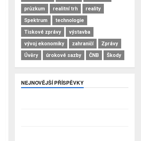
průzkum
realitní trh
reality
Spektrum
technologie
Tiskové zprávy
výstavba
vývoj ekonomiky
zahraničí
Zprávy
Úvěry
úrokové sazby
ČNB
Škody
NEJNOVĚJŠÍ PŘÍSPĚVKY
Pojistitelnost jako základ pro odolnost a stabilitu
sektoru
Průzkum: Tři čtvrtiny Čechů se stále ještě bojí
investovat. Největší obavou je ztráta peněz
Studenti letos za nájemní bydlení zaplatí více než
před rokem