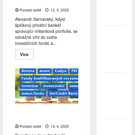
poradenství
Největší
obavou je
Poradci sobě
12. 5. 2025
ztráta
Alexandr Sarnavský, kdysi
peněz
špičkový privátní bankéř
spravující miliardová portfolia, se
Studenti
odvážně vrhl do světa
letos za
investičních fondů a...
nájemní
bydlení
Read
Více
zaplatí více
more
než před
about
Z
rokem
privátního
Amista
avant
Codya
FKI
bankéře
ČNB
Fondy kvalifikovaných investorů
zakladatelem
fondu:
úrokové
investice
investování
statut
Alexandr
sazby
Sarnavský
statut fondu
UniCredit Bank
o
tentokrát
fondu,
nechává
geopolitice
beze
i
Fondy kvalifikovaných
budoucnosti
změny
poradenství
investorů: Kdo a jak je hlídá?
Zahraniční
Poradci sobě
14. 4. 2025
obchod