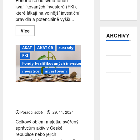
Ponořte se do světa fondů
zůstává v
kvalifikovaných investorů (FKI),
přebytku
které lákají na volnější investiční
pravidla a potenciálně vyšší...
Read
Více
more
ARCHIVY
about
Fondy
kvalifikovaných
AKAT
AKAT ČR
custody
Srpen 2026
investorů:
FKI
Kdo
a
Červenec
Fondy kvalifikovaných investorů
jak
2026
je
investice
investování
hlídá?
Červen
2026
Investice v České republice
Květen
poprvé překonaly hranici 3
2026
bilionů Kč
Poradci sobě
29. 11. 2024
Duben 2026
Celkový objem majetku svěřený
Březen
správcům aktiv v České
2026
republice nebo jejich