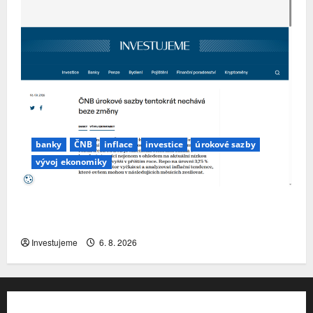
banky
ČNB
inflace
investice
úrokové sazby
vývoj ekonomiky
ČNB úrokové sazby tentokrát nechává beze
změny
Investujeme
6. 8. 2026
Kontakt