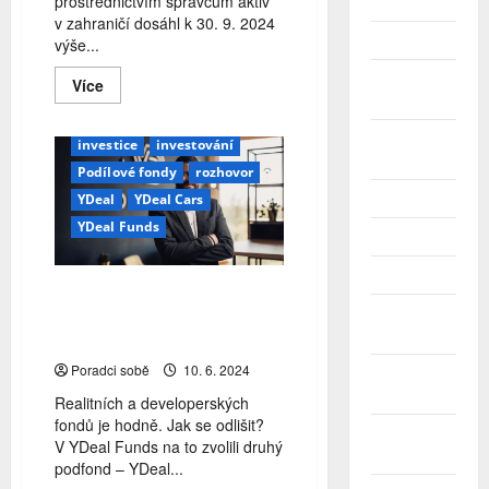
prostřednictvím správcům aktiv
Únor 2026
v zahraničí dosáhl k 30. 9. 2024
Leden 2026
výše...
Prosinec
Read
Více
Amista
David Zabadal
FKI
more
2025
about
Fondy kvalifikovaných investorů
Investice
Listopad
v
investice
investování
České
2025
Podílové fondy
rozhovor
republice
poprvé
YDeal
YDeal Cars
Říjen 2025
překonaly
hranici
YDeal Funds
3
Září 2025
bilionů
Kč
Srpen 2025
David Zabadal: Nabízíme
alternativní investici, která na
Červenec
2025
trhu chyběla
Poradci sobě
10. 6. 2024
Červen
2025
Realitních a developerských
fondů je hodně. Jak se odlišit?
Květen
V YDeal Funds na to zvolili druhý
2025
podfond – YDeal...