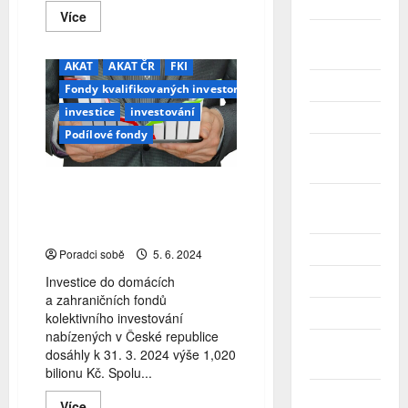
Duben 2025
Read
Více
more
Březen
about
David
2025
Zabadal:
AKAT
AKAT ČR
FKI
Nabízíme
Únor 2025
Fondy kvalifikovaných investorů
alternativní
investici,
investice
investování
která
Leden 2025
na
Podílové fondy
trhu
Prosinec
chyběla
2024
Fondy kolektivního
Listopad
investování překonaly
2024
bilionovou hranici
Říjen 2024
Poradci sobě
5. 6. 2024
Investice do domácích
Září 2024
a zahraničních fondů
Srpen 2024
kolektivního investování
nabízených v České republice
Červenec
dosáhly k 31. 3. 2024 výše 1,020
2024
bilionu Kč. Spolu...
Červen
Read
Více