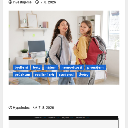
Investujeme
7. 8. 2026
bydlení
byty
nájem
nemovitosti
pronájem
průzkum
realitní trh
studenti
Úvěry
Studenti letos za nájemní bydlení zaplatí více
než před rokem
Hypoindex
7. 8. 2026