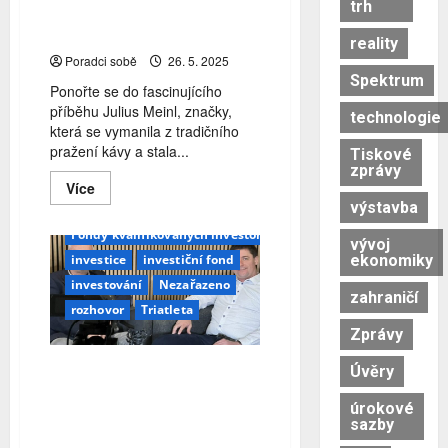
oceněním
trh
pražení kávy po hotelnictví a
aktiv.
Videorozhovor
fondový business
reality
s
Ondřejem
Poradci sobě
26. 5. 2025
Zárubou
Spektrum
a
Ponořte se do fascinujícího
Josefem
příběhu Julius Meinl, značky,
Vojtou
technologie
která se vymanila z tradičního
pražení kávy a stala...
Tiskové
zprávy
Alexandr Sarnavský
Read
Více
more
výstavba
Finanční poradenství
FKI
about
Příběh
Fondy kvalifikovaných investorů
Julius
vývoj
Meinl:
ekonomiky
investice
investiční fond
Od
pražení
investování
Nezařazeno
zahraničí
kávy
rozhovor
Triatleta
po
hotelnictví
Zprávy
a
fondový
Z privátního bankéře
business
Úvěry
zakladatelem fondu:
úrokové
Alexandr Sarnavský o fondu,
sazby
geopolitice i budoucnosti