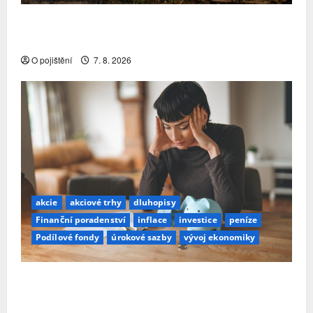
Pojistitelnost jako základ pro odolnost a stabilitu
sektoru
O pojištění
7. 8. 2026
akcie
akciové trhy
dluhopisy
Finanční poradenství
inflace
investice
peníze
Podílové fondy
úrokové sazby
vývoj ekonomiky
Průzkum: Tři čtvrtiny Čechů se stále ještě bojí
investovat. Největší obavou je ztráta peněz