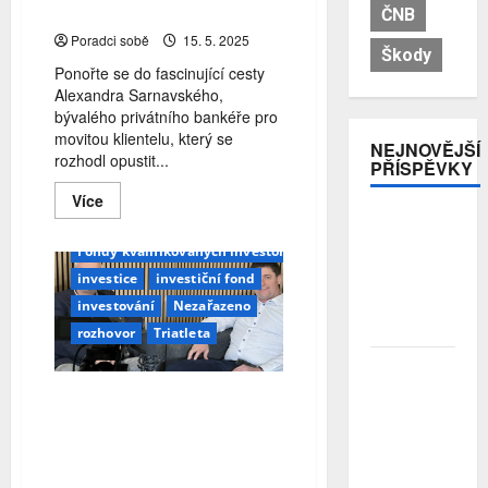
poradenství
ČNB
Poradci sobě
15. 5. 2025
Škody
Ponořte se do fascinující cesty
Alexandra Sarnavského,
bývalého privátního bankéře pro
movitou klientelu, který se
NEJNOVĚJŠÍ
rozhodl opustit...
PŘÍSPĚVKY
Alexandr Sarnavský
Read
Více
more
Pojistitelnost
Finanční poradenství
FKI
about
jako základ
Z
Fondy kvalifikovaných investorů
privátního
pro
bankéře
investice
investiční fond
odolnost a
zakladatelem
fondu:
investování
Nezařazeno
stabilitu
Alexandr
sektoru
rozhovor
Triatleta
Sarnavský
o
fondu,
Průzkum:
geopolitice
Tři čtvrtiny
Z privátního bankéře
i
Čechů se
budoucnosti
zakladatelem fondu:
poradenství
stále ještě
Alexandr Sarnavský o fondu,
bojí
geopolitice i budoucnosti
investovat.