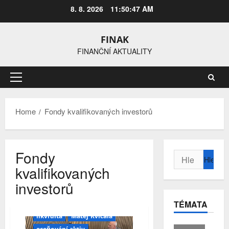
Skip
8. 8. 2026
11:50:48 AM
to
content
FINAK
FINANČNÍ AKTUALITY
Primary
Menu
Home
Fondy kvalifikovaných investorů
Fondy
Vyhledávání
kvalifikovaných
alternativní investice
FKI
investorů
Fondy kvalifikovaných investorů
TÉMATA
FWG atlantiso
investice
likvidita
Matěj Kvíčala
oceňování aktiv