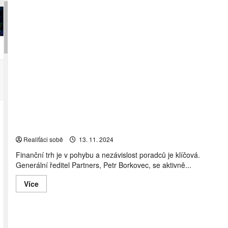
Petr Borkovec: Pro udržení nezávislosti a široké nabídky
našich poradců uděláme cokoliv
Realiťáci sobě
13. 11. 2024
Finanční trh je v pohybu a nezávislost poradců je klíčová.
Generální ředitel Partners, Petr Borkovec, se aktivně...
Read
Více
more
about
Petr
Borkovec:
Pro
udržení