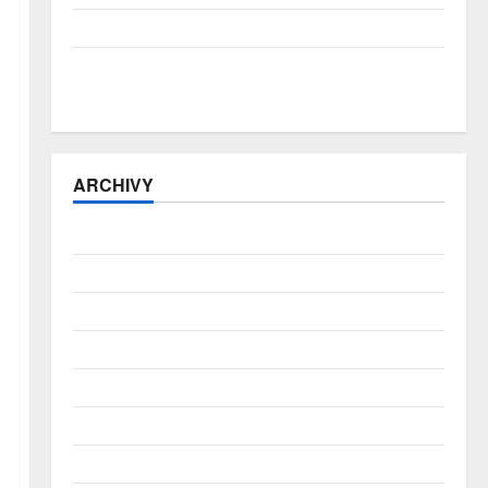
Přírodní katastrofy a mezera v pojistné ochraně
E-šmejdi přitvrzují: počet podvodů vzrostl o více
než třetinu, pro hotovost si posílají kurýry
ARCHIVY
Srpen 2026
Červenec 2026
Červen 2026
Květen 2026
Duben 2026
Březen 2026
Únor 2026