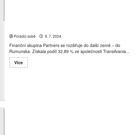
2024:
OK
Klient
si
kousl
z
BEplanu
Finanční skupina Partners expanduje do Rumunska
Poradci sobě
9. 7. 2024
Finanční skupina Partners se rozšiřuje do další země – do
Rumunska. Získala podíl 32,89 % ve společnosti Transilvania...
Read
Více
more
about
Finanční
skupina
Partners
expanduje
do
Rumunska