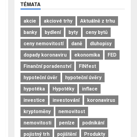
TÉMATA
akcie
akciové trhy
Aktuálně z trhu
banky
bydlení
byty
ceny bytů
ceny nemovitostí
daně
dluhopisy
dopady koronaviru
ekonomika
FED
Finanční poradenství
FINfest
hypoteční úvěr
hypoteční úvěry
hypotéka
Hypotéky
inflace
investice
investování
koronavirus
kryptoměny
nemovitost
nemovitosti
peníze
podnikání
pojistný trh
pojištění
Produkty