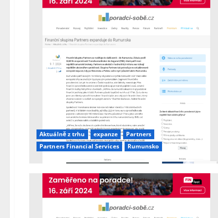
Aktuálně z trhu
expanze
Partners
Partners Financial Services
Rumunsko