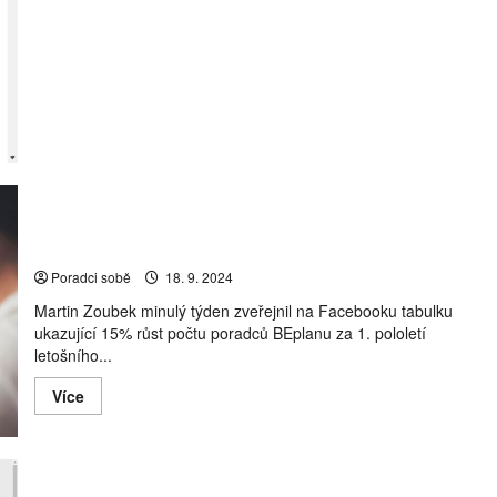
nezávislosti
a
široké
nabídky
našich
poradců
uděláme
cokoliv
Přechody poradců v srpnu 2024: OK Klient si kousl z
BEplanu
Poradci sobě
18. 9. 2024
Martin Zoubek minulý týden zveřejnil na Facebooku tabulku
ukazující 15% růst počtu poradců BEplanu za 1. pololetí
letošního...
Read
Více
more
about
Přechody
poradců
v
srpnu