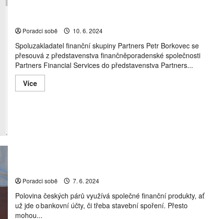
Ředitel skupiny Partners Petr Borkovec posiluje svou roli
ve skupině a také v Partners Bance
Poradci sobě
10. 6. 2024
Spoluzakladatel finanční skupiny Partners Petr Borkovec se
přesouvá z představenstva finančněporadenské společnosti
Partners Financial Services do představenstva Partners...
Read
Více
more
about
Ředitel
skupiny
Partners
Petr
Borkovec
posiluje
svou
roli
ve
skupině
V rodinných financích tiká časovaná bomba
a
také
Poradci sobě
7. 6. 2024
v
Partners
Polovina českých párů využívá společné finanční produkty, ať
Bance
už jde o bankovní účty, či třeba stavební spoření. Přesto
mohou...