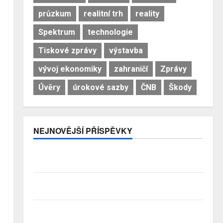
průzkum
realitní trh
reality
Spektrum
technologie
Tiskové zprávy
výstavba
vývoj ekonomiky
zahraničí
Zprávy
Úvěry
úrokové sazby
ČNB
Škody
NEJNOVĚJŠÍ PŘÍSPĚVKY
Premiant EU: Česko si nejrychleji zvyšuje podíl
bohatství, které v zemi skutečně zůstává
Třetina lidí se kvůli obavám z náročnosti vzdá snu o
rodinném domě
Přechody poradců v červenci 2026: Slabší nábory a
čištění řad rozhodly…