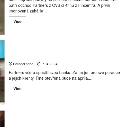
a
patří odchod Partners z OVB či 4finu z Fincentra. A první
Gepard
„nasává“
jmenovaná zahájila...
Partners
Read
Více
more
about
Změny
počtu
poradců:
Začal
největší
pohyb
Partners Banka je spuštěná… co nabízí?
v
historii
Poradci sobě
7. 3. 2024
Partners včera spustili svou banku. Zatím jen pro své poradce
a jejich klienty. Plně otevřená bude na apríla....
Read
Více
more
about
Partners
Banka
je
spuštěná…
co
nabízí?
Změny počty poradců v roce 2023: Kdo získal a kdo