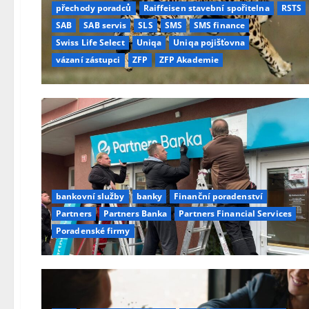
přechody poradců
Raiffeisen stavební spořitelna
RSTS
SAB
SAB servis
SLS
SMS
SMS finance
Swiss Life Select
Uniqa
Uniqa pojišťovna
vázaní zástupci
ZFP
ZFP Akademie
bankovní služby
banky
Finanční poradenství
Partners
Partners Banka
Partners Financial Services
Poradenské firmy