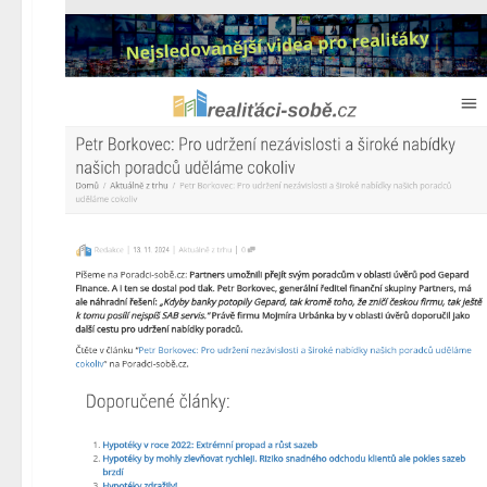
Allianz
Allianz pojišťovna
BC
Broker Consulting