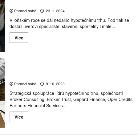
ztratil?
Poradci sobě
23. 1. 2024
V loňském roce se dál nedařilo hypotečnímu trhu. Pod tlak se
dostali úvěroví specialisté, stavební spořitelny i malé...
Read
Více
more
about
Změny
počty
poradců
v
roce
Nová éra českých hypoték: Významní hráči na trhu s
2023:
hypotékami spojili své síly a vytvořili Hyponation
Kdo
získal
Poradci sobě
9. 10. 2023
a
kdo
Strategická spolupráce lídrů hypotečního trhu, společností
ztratil?
Broker Consulting, Broker Trust, Gepard Finance, Oper Credits,
Partners Financial Services...
Read
Více
more
about
Nová
éra