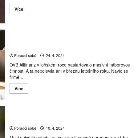
Read
Více
more
about
V rodinných
financích
tiká
časovaná
bomba
Přechody poradců v březnu 2024: OVB pokračuje v
náborech a Gepard „nasává“ Partners
Poradci sobě
24. 4. 2024
OVB Allfinanz v loňském roce nastartovalo masivní náborovou
činnost. A ta nepolevila ani v březnu letošního roku. Navíc se
firmě...
Read
Více
more
about
Přechody
poradců
v
březnu
2024:
Změny počtu poradců: Začal největší pohyb v historii
OVB
pokračuje
Poradci sobě
10. 4. 2024
v
náborech
Mezi největší pohyby na českém finančně poradenském trhu