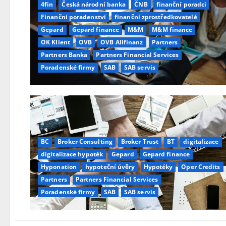
4fin
Česká národní banka
ČNB
finanční poradci
Finanční poradenství
finanční zprostředkovatelé
Gepard
Gepard finance
M&M
M&M finance
OK Klient
OVB
OVB Allfinanz
Partners
Partners Banka
Partners Financial Services
Poradenské firmy
SAB
SAB servis
BC
Broker Consulting
Broker Trust
BT
digitalizace
digitalizace hypoték
Gepard
Gepard finance
Hyponation
hypoteční úvěry
Hypotéky
Oper Credits
Partners
Partners Financial Services
Poradenské firmy
SAB
SAB servis