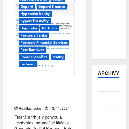
přitvrzují:
Gepard
Gepard finance
počet
podvodů
Hypoteční banky
vzrostl o
hypoteční úvěry
více než
Hypotéky
Partners
třetinu, pro
Partners Banka
hotovost si
posílají
Partners Financial Services
kurýry
Petr Borkovec
Poradci-sobě.cz
reality
rozhovor
ARCHIVY
Petr Borkovec: Pro udržení
Srpen 2026
nezávislosti a široké nabídky
našich poradců uděláme
Červenec
cokoliv
2026
Realiťáci sobě
13. 11. 2024
Červen
Finanční trh je v pohybu a
2026
nezávislost poradců je klíčová.
Generální ředitel Partners, Petr
Květen