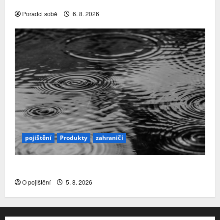
nábory a čištění řad rozhodly…
Poradci sobě
6. 8. 2026
pojištění
Produkty
zahraničí
Přírodní katastrofy a mezera v pojistné ochraně
O pojištění
5. 8. 2026