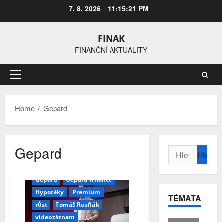
Skip
7. 8. 2026
11:15:22 PM
to
content
FINAK
FINANČNÍ AKTUALITY
Primary
Menu
Home
Gepard
Gepard
Vyhledávání
Finanční poradenství
FINfest
FINfest 2025
Gepard
Gepard finance
Hypotéky
Premium
TÉMATA
růst
Tomáš Rusňák
videozáznam