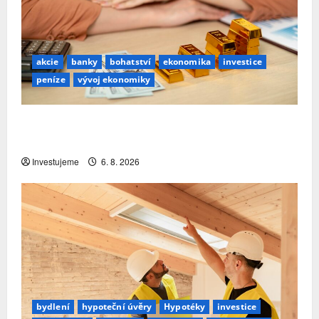
akcie
banky
bohatství
ekonomika
investice
peníze
vývoj ekonomiky
Premiant EU: Česko si nejrychleji zvyšuje podíl
bohatství, které v zemi skutečně zůstává
Investujeme
6. 8. 2026
bydlení
hypoteční úvěry
Hypotéky
investice