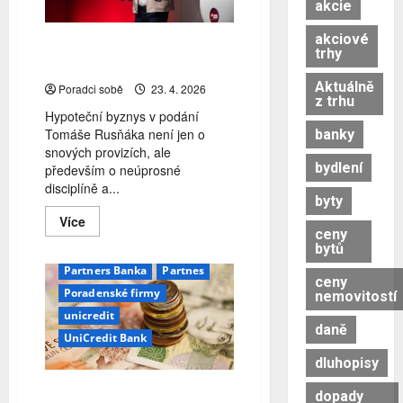
akcie
akciové
Zpověď hypotečního profíka:
trhy
Objemy, provize a realita
bankovnictví
banky
Aktuálně
Poradci sobě
23. 4. 2026
BC
Broker Consulting
z trhu
ČIFO
Hypoteční byznys v podání
Tomáše Rusňáka není jen o
banky
Finanční poradenství
snových provizích, ale
finanční zprostředkování
bydlení
především o neúprosné
franšízing
disciplíně a...
byty
franšízový model
Read
Více
franšízy
Gepard
more
ceny
about
bytů
Gepard finance
Zpověď
hypotečního
Partners Banka
Partnes
ceny
profíka:
Poradenské firmy
Objemy,
nemovitostí
provize
unicredit
a
daně
realita
UniCredit Bank
dluhopisy
BC
BEplan
…a co třeba franšíza?
dopady
Broker Consulting