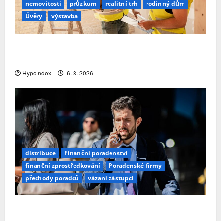
nemovitosti
průzkum
realitní trh
rodinný dům
Úvěry
výstavba
Třetina lidí se kvůli obavám z náročnosti vzdá
snu o rodinném domě
Hypoindex
6. 8. 2026
distribuce
Finanční poradenství
finanční zprostředkování
Poradenské firmy
přechody poradců
vázaní zástupci
Přechody poradců v červenci 2026: Slabší