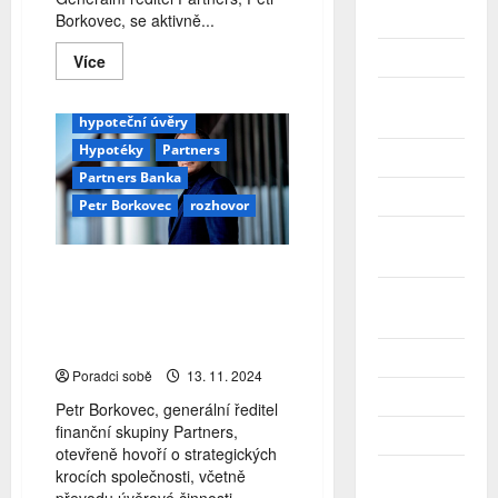
bankovní licence
Borkovec, se aktivně...
2026
bankovnictví
banky
Duben 2026
Read
Více
Finanční poradenství
more
about
Gepard
Gepard finance
Březen
Petr
2026
Borkovec:
hypoteční úvěry
Pro
Hypotéky
Partners
udržení
Únor 2026
nezávislosti
Partners Banka
a
Leden 2026
široké
Petr Borkovec
rozhovor
nabídky
našich
Prosinec
poradců
2025
uděláme
Petr Borkovec: Pro udržení
cokoliv
nezávislosti a široké nabídky
Listopad
našich poradců uděláme
2025
cokoliv
Říjen 2025
Poradci sobě
13. 11. 2024
Září 2025
Petr Borkovec, generální ředitel
finanční skupiny Partners,
Srpen 2025
otevřeně hovoří o strategických
krocích společnosti, včetně
Červenec
2025