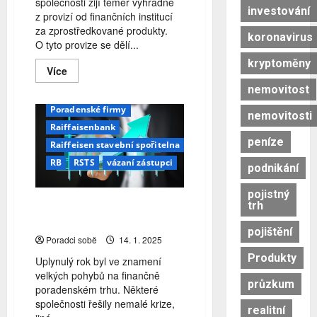
společnosti žijí téměř výhradně
Generali Česká pojišťovna
investování
z provizí od finančních institucí
Generali ČP
Gepard
za zprostředkované produkty.
koronavirus
Gepard finance
O tyto provize se dělí...
Komerční banka
kryptoměny
Read
Více
Moneta Stavební Spořitelna
more
nemovitost
about
OK Klient
Partners
Jak
štědré
Poradenské firmy
nemovitosti
jsou
Raiffaisenbank
finančně
poradenské
peníze
Raiffeisen stavební spořitelna
firmy?
RB
RSTS
vázaní zástupci
podnikání
pojistný
Poradenský rok 2024: Kdo
trh
nabíral a kdo ztrácel?
pojištění
Poradci sobě
14. 1. 2025
Produkty
Uplynulý rok byl ve znamení
velkých pohybů na finančně
průzkum
poradenském trhu. Některé
společnosti řešily nemalé krize,
realitní
ceny nemovitostí