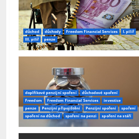
důchod
důchody
Freedom Financial Services
I. pilíř
III. pilíř
penze
doplňkové penzijní spoření
důchodové spoření
Freedom
Freedom Financial Services
investice
penze
Penzijní připojištění
Penzijní spoření
spoření
spoření na důchod
spoření na penzi
spoření na stáří