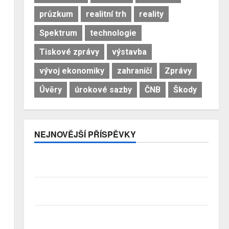
průzkum
realitní trh
reality
Spektrum
technologie
Tiskové zprávy
výstavba
vývoj ekonomiky
zahraničí
Zprávy
Úvěry
úrokové sazby
ČNB
Škody
NEJNOVĚJŠÍ PŘÍSPĚVKY
Pojistitelnost jako základ pro odolnost a stabilitu
sektoru
Průzkum: Tři čtvrtiny Čechů se stále ještě bojí
investovat. Největší obavou je ztráta peněz
Studenti letos za nájemní bydlení zaplatí více než
před rokem