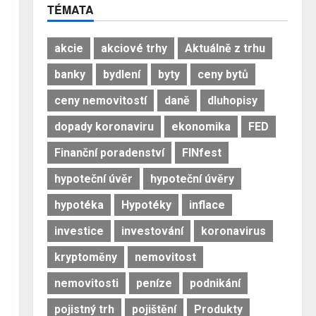
TÉMATA
akcie
akciové trhy
Aktuálně z trhu
banky
bydlení
byty
ceny bytů
ceny nemovitostí
daně
dluhopisy
dopady koronaviru
ekonomika
FED
Finanční poradenství
FINfest
hypoteční úvěr
hypoteční úvěry
hypotéka
Hypotéky
inflace
investice
investování
koronavirus
kryptoměny
nemovitost
nemovitosti
peníze
podnikání
pojistný trh
pojištění
Produkty