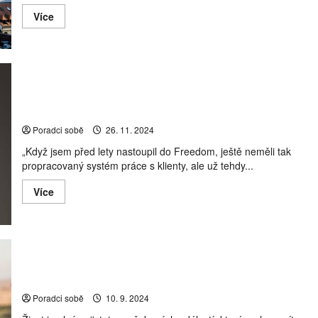
hypoték
Read
Více
akceptovali
more
about
Dům
i
byt
v Brně
meziročně
Pavel Magnna: ve Freedom oceňuji orientaci na efektivní
zdražil
o
a komplexní zpracování dat klientů
milion.
Lidé
Poradci sobě
26. 11. 2024
již
vysoko
„Když jsem před lety nastoupil do Freedom, ještě neměli tak
zabetonované
sazby
propracovaný systém práce s klienty, ale už tehdy...
hypoték
akceptovali
Read
Více
more
about
Pavel
Magnna:
ve
Freedom
oceňuji
Invalidita může výrazně omezit příjmy. Proč by neměla
orientaci
chybět ve vaší životní pojistce?
na
efektivní
Poradci sobě
10. 9. 2024
a
komplexní