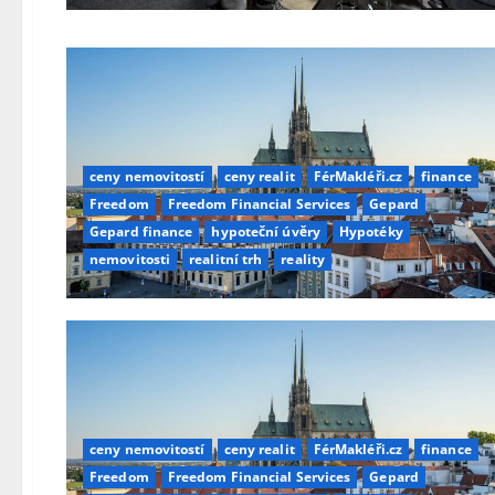
ceny nemovitostí
ceny realit
FérMakléři.cz
finance
Freedom
Freedom Financial Services
Gepard
Gepard finance
hypoteční úvěry
Hypotéky
nemovitosti
realitní trh
reality
ceny nemovitostí
ceny realit
FérMakléři.cz
finance
Freedom
Freedom Financial Services
Gepard