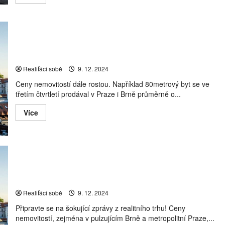
more
about
Poradce,
nebo
prodavač?
Václav
Dům i byt v Brně meziročně zdražil o milion. Lidé již
Šimek
o
vysoko zabetonované sazby hypoték akceptovali
profesionalizaci
trhu
Realiťáci sobě
9. 12. 2024
i
o
Ceny nemovitostí dále rostou. Například 80metrový byt se ve
směrování
finančního
třetím čtvrtletí prodával v Praze i Brně průměrně o...
poradenství
Read
Více
more
about
Dům
i
byt
v
Brně
Dům i byt v Brně meziročně zdražil o milion. Lidé již
meziročně
zdražil
vysoko zabetonované sazby hypoték akceptovali
o
milion.
Realiťáci sobě
9. 12. 2024
Lidé
již
Připravte se na šokující zprávy z realitního trhu! Ceny
vysoko
zabetonované
nemovitostí, zejména v pulzujícím Brně a metropolitní Praze,...
sazby