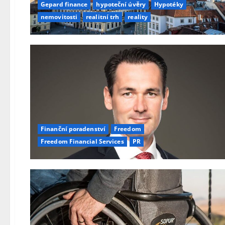
Gepard finance
hypoteční úvěry
Hypotéky
nemovitosti
realitní trh
reality
Finanční poradenství
Freedom
Freedom Financial Services
PR