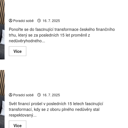
Poradce, nebo prodavač? Václav Šimek o
profesionalizaci trhu i o směrování finanční poradenství
Poradci sobě
16. 7. 2025
Ponořte se do fascinující transformace českého finančního
trhu, který se za posledních 15 let proměnil z
nedůvěryhodného...
Read
Více
more
about
Poradce,
nebo
prodavač?
Poradce, nebo prodavač? Václav Šimek o
Václav
Šimek
profesionalizaci trhu i o směrování finančního
o
poradenství
profesionalizaci
trhu
i
Poradci sobě
16. 7. 2025
o
směrování
Svět financí prošel v posledních 15 letech fascinující
finanční
transformací, kdy se z oboru plného nedůvěry stal
poradenství
respektovaný...
Read
Více