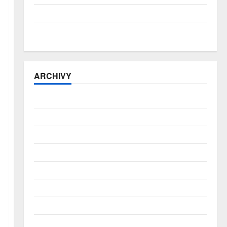
ČNB úrokové sazby tentokrát nechává beze změny
Zahraniční obchod zůstává v přebytku
ARCHIVY
Srpen 2026
Červenec 2026
Červen 2026
Květen 2026
Duben 2026
Březen 2026
Únor 2026
Leden 2026