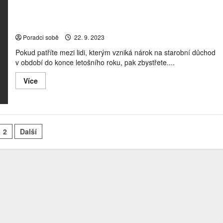
loni
nevedly
Odejít do starobního důchodu letos nebo až v roce
špatně.
2024?
Reálné
zhodnocení
Poradci sobě
22. 9. 2023
je
však
Pokud patříte mezi lidi, kterým vzniká nárok na starobní důchod
dlouhodobě
záporné
v období do konce letošního roku, pak zbystřete....
Read
Více
more
about
Odejít
do
starobního
důchodu
ránkování
letos
2
Další
nebo
íspěvků
až
v
roce
2024?