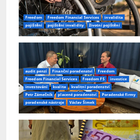
Freedom
Freedom Financial Services
invalidita
pojištění
pojištění invalidity
životní pojištění
audit penzí
Finanční poradenství
Freedom
Freedom Financial Services
Freedom FS
investice
investování
kvalita
kvalitní poradenství
Petr Zámečník
placené poradenství
Poradenské firmy
poradenské nástroje
Václav Šimek