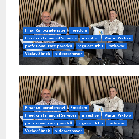
Finanční poradenství
Freedom
Freedom Financial Services
investice
Martin Viktora
profesionalizace poradců
regulace trhu
rozhovor
Václav Šimek
videorozhovor
Finanční poradenství
Freedom
Freedom Financial Services
investice
Martin Viktora
profesionalizace poradců
regulace trhu
rozhovor
Václav Šimek
videorozhovor