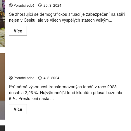
je
ale
Poradci sobě
25. 3. 2024
praxe
Se zhoršující se demografickou situací je zabezpečení na stáří
nejen v Česku, ale ve všech vyspělých státech velkým...
Read
Více
more
about
Zajistí
vám
důstojné
stáři
I.
pilíř,
Transformované fondy si loni nevedly špatně. Reálné
anebo
zhodnocení je však dlouhodobě záporné
III.
pilíř?
Poradci sobě
4. 3. 2024
Průměrná výkonnost transformovaných fondů v roce 2023
dosáhla 2,26 %. Nejvýkonnější fond klientům připsal bezmála
6 %. Přesto loni nastal...
Read
Více
more
about
Transformované
fondy
si