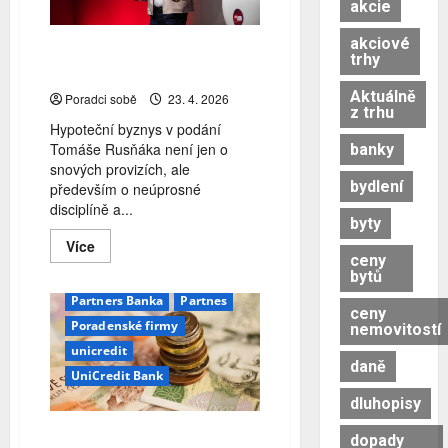
akcie
akciové
Zpověď hypotečního profíka:
trhy
Objemy, provize a realita
bankovnictví
banky
Aktuálně
Poradci sobě
23. 4. 2026
BC
Broker Consulting
z trhu
ČIFO
Hypoteční byznys v podání
Tomáše Rusňáka není jen o
banky
Finanční poradenství
snových provizích, ale
finanční zprostředkování
bydlení
především o neúprosné
franšízing
disciplíně a...
byty
franšízový model
Read
Více
franšízy
Gepard
more
ceny
about
bytů
Gepard finance
Zpověď
hypotečního
Partners Banka
Partnes
ceny
profíka:
Poradenské firmy
Objemy,
nemovitostí
provize
unicredit
a
daně
realita
UniCredit Bank
dluhopisy
BC
BEplan
…a co třeba franšíza?
dopady
Broker Consulting