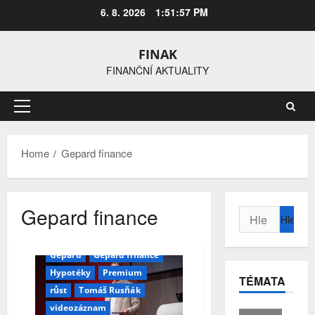
Skip
6. 8. 2026
1:51:58 PM
to
content
FINAK
FINANČNÍ AKTUALITY
Primary
Menu
Home
Gepard finance
Gepard finance
Vyhledávání
Finanční poradenství
FINfest
FINfest 2025
Gepard
Gepard finance
Hypotéky
Premium
TÉMATA
růst
Tomáš Rusňák
videozáznam