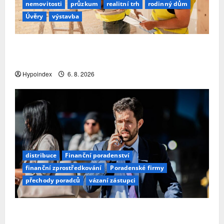
nemovitosti
průzkum
realitní trh
rodinný dům
Úvěry
výstavba
Třetina lidí se kvůli obavám z náročnosti vzdá
snu o rodinném domě
Hypoindex
6. 8. 2026
distribuce
Finanční poradenství
finanční zprostředkování
Poradenské firmy
přechody poradců
vázaní zástupci
Přechody poradců v červenci 2026: Slabší