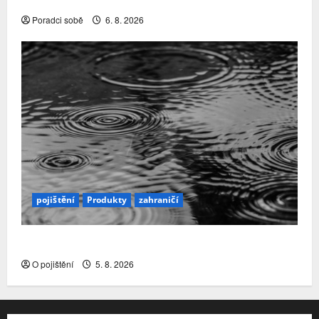
nábory a čištění řad rozhodly…
Poradci sobě
6. 8. 2026
pojištění
Produkty
zahraničí
Přírodní katastrofy a mezera v pojistné ochraně
O pojištění
5. 8. 2026