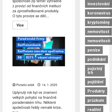
společnosti žijí téměř výhradně
Generali Česká pojišťovna
investování
z provizí od finančních institucí
Generali ČP
Gepard
za zprostředkované produkty.
koronavirus
Gepard finance
O tyto provize se dělí...
Komerční banka
kryptoměny
Read
Více
Moneta Stavební Spořitelna
more
nemovitost
about
OK Klient
Partners
Jak
štědré
Poradenské firmy
nemovitosti
jsou
Raiffaisenbank
finančně
poradenské
peníze
Raiffeisen stavební spořitelna
firmy?
RB
RSTS
vázaní zástupci
podnikání
pojistný
Poradenský rok 2024: Kdo
trh
nabíral a kdo ztrácel?
pojištění
Poradci sobě
14. 1. 2025
Produkty
Uplynulý rok byl ve znamení
velkých pohybů na finančně
průzkum
poradenském trhu. Některé
společnosti řešily nemalé krize,
realitní
ceny nemovitostí