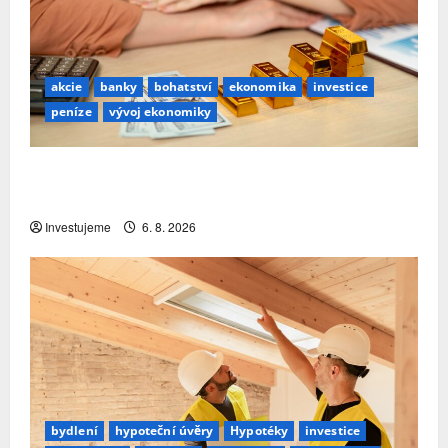
akcie
banky
bohatství
ekonomika
investice
peníze
vývoj ekonomiky
Premiant EU: Česko si nejrychleji zvyšuje podíl
bohatství, které v zemi skutečně zůstává
Investujeme
6. 8. 2026
bydlení
hypoteční úvěry
Hypotéky
investice