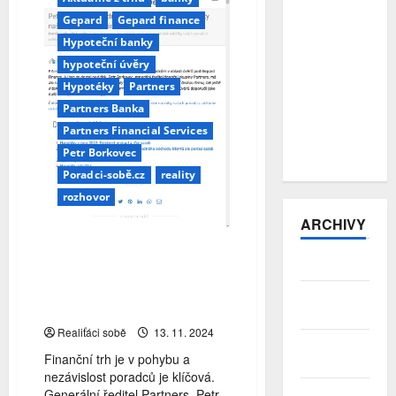
přitvrzují:
Gepard
Gepard finance
počet
podvodů
Hypoteční banky
vzrostl o
hypoteční úvěry
více než
Hypotéky
Partners
třetinu, pro
Partners Banka
hotovost si
posílají
Partners Financial Services
kurýry
Petr Borkovec
Poradci-sobě.cz
reality
rozhovor
ARCHIVY
Petr Borkovec: Pro udržení
Srpen 2026
nezávislosti a široké nabídky
našich poradců uděláme
Červenec
cokoliv
2026
Realiťáci sobě
13. 11. 2024
Červen
Finanční trh je v pohybu a
2026
nezávislost poradců je klíčová.
Generální ředitel Partners, Petr
Květen