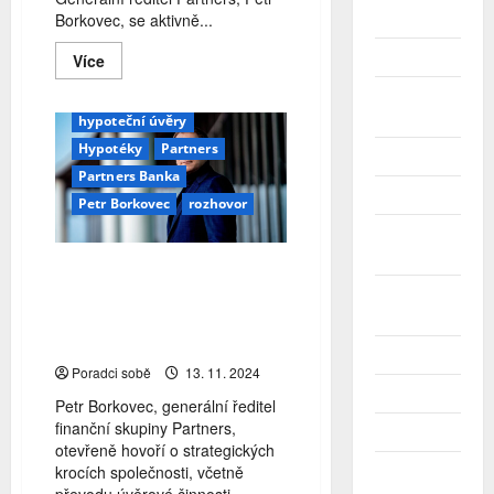
bankovní licence
Borkovec, se aktivně...
2026
bankovnictví
banky
Duben 2026
Read
Více
Finanční poradenství
more
about
Gepard
Gepard finance
Březen
Petr
2026
Borkovec:
hypoteční úvěry
Pro
Hypotéky
Partners
udržení
Únor 2026
nezávislosti
Partners Banka
a
Leden 2026
široké
Petr Borkovec
rozhovor
nabídky
našich
Prosinec
poradců
2025
uděláme
Petr Borkovec: Pro udržení
cokoliv
nezávislosti a široké nabídky
Listopad
našich poradců uděláme
2025
cokoliv
Říjen 2025
Poradci sobě
13. 11. 2024
Září 2025
Petr Borkovec, generální ředitel
finanční skupiny Partners,
Srpen 2025
otevřeně hovoří o strategických
krocích společnosti, včetně
Červenec
2025