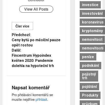
investice
View All Posts
investování
koronavirus
Číst více
kryptoměny
Č
Předchozí:
nemovitost
Ceny bytů po měsíční pauze
í
opět rostou
nemovitosti
s
Další:
Fincentrum Hypoindex
t
peníze
květen 2020: Pandemie
d
podnikání
dolehla na hypoteční trh
á
pojistný
trh
l
Napsat komentář
pojištění
e
Pro přidávání komentářů se
Produkty
musíte nejdříve
přihlásit
.
průzkum