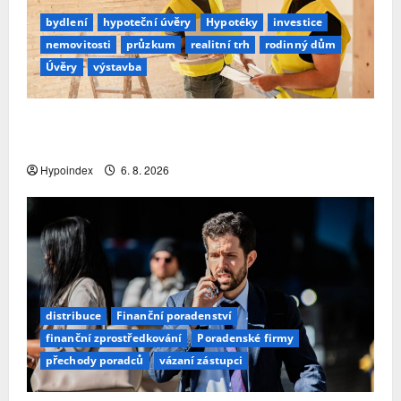
bydlení
hypoteční úvěry
Hypotéky
investice
nemovitosti
průzkum
realitní trh
rodinný dům
Úvěry
výstavba
Třetina lidí se kvůli obavám z náročnosti vzdá
snu o rodinném domě
Hypoindex
6. 8. 2026
distribuce
Finanční poradenství
finanční zprostředkování
Poradenské firmy
přechody poradců
vázaní zástupci