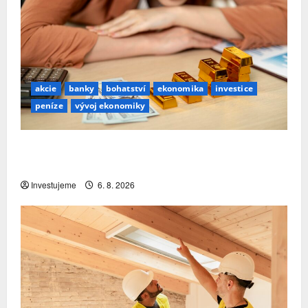
akcie
banky
bohatství
ekonomika
investice
peníze
vývoj ekonomiky
Premiant EU: Česko si nejrychleji zvyšuje podíl
bohatství, které v zemi skutečně zůstává
Investujeme
6. 8. 2026