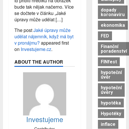
to přibití hřebíku na obrázek
bude tak nějak načerno. Více
dopady
se dočtete v článku „Jaké
koronaviru
úpravy může udělat […]
ekonomika
The post
Jaké úpravy může
FED
udělat nájemník, když má byt
v pronájmu?
appeared first
Finanční
on
Investujeme.cz
.
poradenství
ABOUT THE AUTHOR
FINfest
hypoteční
úvěr
hypoteční
úvěry
hypotéka
Hypotéky
Investujeme
inflace
Contributor