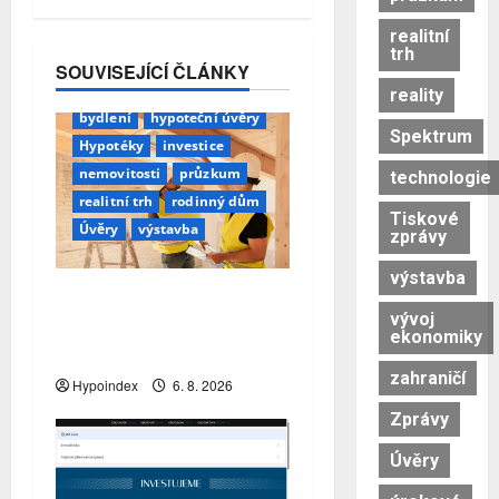
realitní
trh
SOUVISEJÍCÍ ČLÁNKY
reality
bydlení
hypoteční úvěry
Spektrum
Hypotéky
investice
nemovitosti
průzkum
technologie
realitní trh
rodinný dům
Tiskové
Úvěry
výstavba
zprávy
výstavba
Třetina lidí se kvůli
vývoj
obavám z náročnosti vzdá
ekonomiky
snu o rodinném domě
zahraničí
Hypoindex
6. 8. 2026
Zprávy
Úvěry