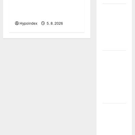
bydlení mění demografii i
Třetina lidí
fungování města
se kvůli
obavám z
Hypoindex
5. 8. 2026
náročnosti
vzdá snu o
rodinném
domě
Přechody
poradců v
červenci
2026:
Slabší
nábory a
čištění řad
rozhodly…
Přírodní
katastrofy
a mezera v
pojistné
ochraně