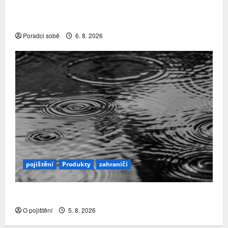
Přechody poradců v červenci 2026: Slabší
nábory a čištění řad rozhodly…
Poradci sobě
6. 8. 2026
pojištění
Produkty
zahraničí
Přírodní katastrofy a mezera v pojistné ochraně
O pojištění
5. 8. 2026