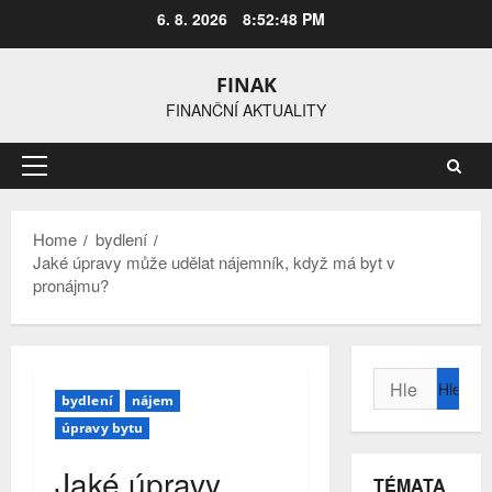
Skip
6. 8. 2026
8:52:49 PM
to
content
FINAK
FINANČNÍ AKTUALITY
Primary
Menu
Home
bydlení
Jaké úpravy může udělat nájemník, když má byt v
pronájmu?
Vyhledávání
bydlení
nájem
úpravy bytu
Jaké úpravy
TÉMATA