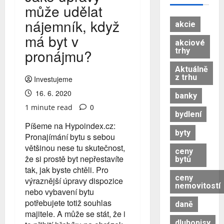
může udělat
nájemník, když
akcie
má byt v
akciové
trhy
pronájmu?
Aktuálně
z trhu
Investujeme
16. 6. 2020
banky
0
1 minute read
bydlení
Píšeme na Hypoindex.cz:
byty
Pronajímání bytu s sebou
většinou nese tu skutečnost,
ceny
že si prostě byt nepřestavíte
bytů
tak, jak byste chtěli. Pro
ceny
výraznější úpravy dispozice
nemovitostí
nebo vybavení bytu
potřebujete totiž souhlas
daně
majitele. A může se stát, že i
dluhopisy