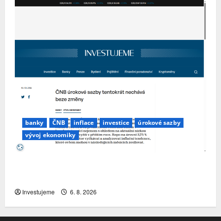
banky
ČNB
inflace
investice
úrokové sazby
vývoj ekonomiky
ČNB úrokové sazby tentokrát nechává beze
změny
Investujeme
6. 8. 2026