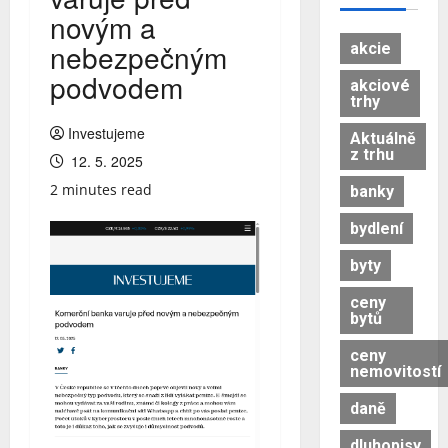
novým a
nebezpečným
akcie
podvodem
akciové
trhy
Investujeme
Aktuálně
z trhu
12. 5. 2025
2 minutes read
banky
bydlení
byty
ceny
bytů
ceny
nemovitostí
daně
dluhopisy