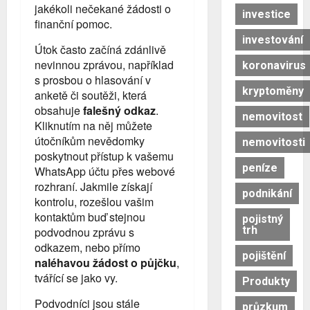
jakékoli nečekané žádosti o
investice
finanční pomoc.
investování
Útok často začíná zdánlivě
nevinnou zprávou, například
koronavirus
s prosbou o hlasování v
kryptoměny
anketě či soutěži, která
obsahuje
falešný odkaz
.
nemovitost
Kliknutím na něj můžete
útočníkům nevědomky
nemovitosti
poskytnout přístup k vašemu
peníze
WhatsApp účtu přes webové
rozhraní. Jakmile získají
podnikání
kontrolu, rozešlou vašim
kontaktům buď stejnou
pojistný
trh
podvodnou zprávu s
odkazem, nebo přímo
pojištění
naléhavou žádost o půjčku
,
tvářící se jako vy.
Produkty
Podvodníci jsou stále
průzkum