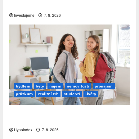
investovat. Největší obavou je ztráta peněz
Investujeme
7. 8. 2026
bydlení
byty
nájem
nemovitosti
pronájem
průzkum
realitní trh
studenti
Úvěry
Studenti letos za nájemní bydlení zaplatí více
než před rokem
Hypoindex
7. 8. 2026