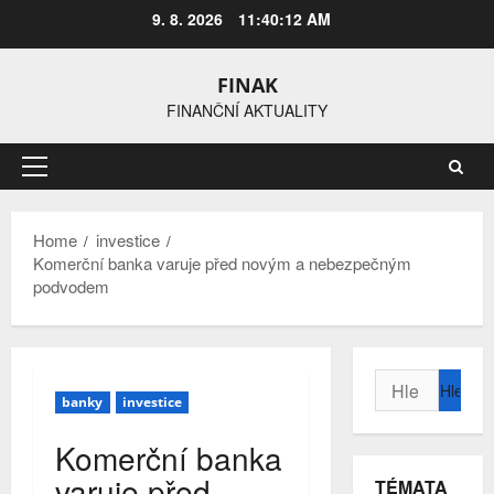
Skip
9. 8. 2026
11:40:12 AM
to
content
FINAK
FINANČNÍ AKTUALITY
Primary
Menu
Home
investice
Komerční banka varuje před novým a nebezpečným
podvodem
Vyhledávání
banky
investice
Komerční banka
varuje před
TÉMATA