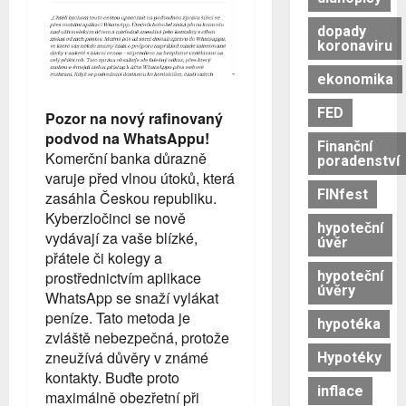
dopady
koronaviru
ekonomika
FED
Pozor na nový rafinovaný
podvod na WhatsAppu!
Finanční
Komerční banka důrazně
poradenství
varuje před vlnou útoků, která
FINfest
zasáhla Českou republiku.
Kyberzločinci se nově
hypoteční
vydávají za vaše blízké,
úvěr
přátele či kolegy a
hypoteční
prostřednictvím aplikace
úvěry
WhatsApp se snaží vylákat
peníze. Tato metoda je
hypotéka
zvláště nebezpečná, protože
zneužívá důvěry v známé
Hypotéky
kontakty. Buďte proto
inflace
maximálně obezřetní při