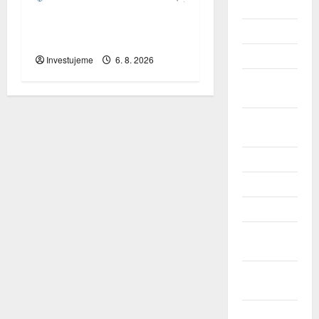
2026
Zahraniční obchod
Únor 2026
zůstává v přebytku
Leden 2026
Investujeme
6. 8. 2026
Prosinec
2025
Listopad
2025
Říjen 2025
Září 2025
Srpen 2025
Červenec
2025
Červen
2025
Květen