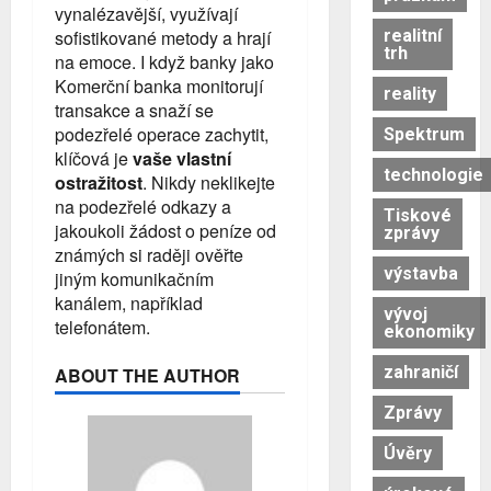
vynalézavější, využívají
realitní
sofistikované metody a hrají
trh
na emoce. I když banky jako
Komerční banka monitorují
reality
transakce a snaží se
podezřelé operace zachytit,
Spektrum
klíčová je
vaše vlastní
technologie
ostražitost
. Nikdy neklikejte
na podezřelé odkazy a
Tiskové
jakoukoli žádost o peníze od
zprávy
známých si raději ověřte
výstavba
jiným komunikačním
kanálem, například
vývoj
telefonátem.
ekonomiky
zahraničí
ABOUT THE AUTHOR
Zprávy
Úvěry