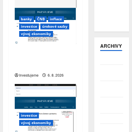
Zahraniční
obchod
zůstává v
banky
ČNB
inflace
přebytku
investice
úrokové sazby
vývoj ekonomiky
ARCHIVY
ČNB úrokové sazby
tentokrát nechává beze
Srpen 2026
změny
Červenec
Investujeme
6. 8. 2026
2026
Červen
2026
Květen
2026
investice
Duben 2026
vývoj ekonomiky
Březen