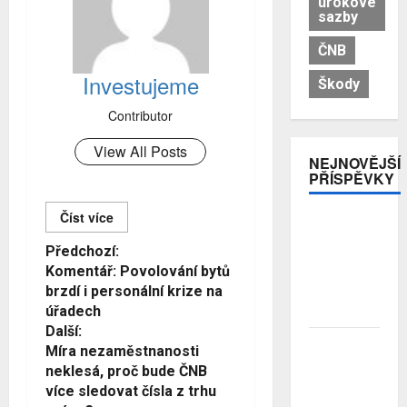
úrokové
sazby
ČNB
Investujeme
Škody
Contributor
View All Posts
NEJNOVĚJŠÍ
PŘÍSPĚVKY
Číst více
Pojistitelnost
jako základ
Č
Předchozí:
pro
Komentář: Povolování bytů
í
odolnost a
brzdí i personální krize na
stabilitu
s
úřadech
sektoru
Další:
t
Průzkum:
Míra nezaměstnanosti
Tři čtvrtiny
d
neklesá, proč bude ČNB
Čechů se
více sledovat čísla z trhu
á
stále ještě