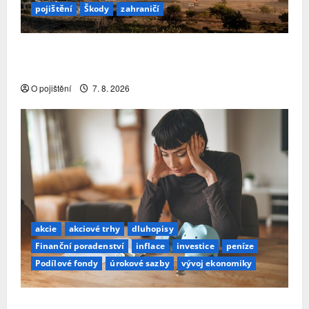
pojištění
Škody
zahraničí
Pojistitelnost jako základ pro odolnost a stabilitu
sektoru
O pojištění
7. 8. 2026
akcie
akciové trhy
dluhopisy
Finanční poradenství
inflace
investice
peníze
Podílové fondy
úrokové sazby
vývoj ekonomiky
Průzkum: Tři čtvrtiny Čechů se stále ještě bojí