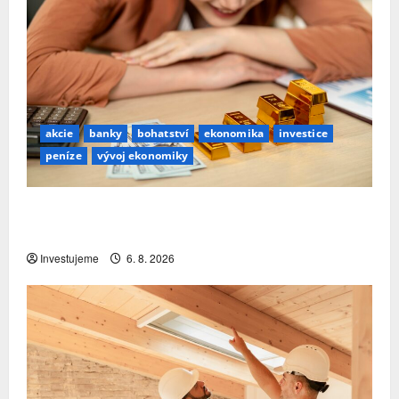
akcie
banky
bohatství
ekonomika
investice
peníze
vývoj ekonomiky
Premiant EU: Česko si nejrychleji zvyšuje podíl
bohatství, které v zemi skutečně zůstává
Investujeme
6. 8. 2026