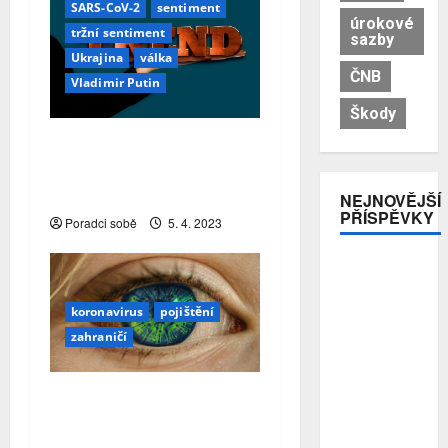
SARS-CoV-2
sentiment
úrokové
tržní sentiment
sazby
Ukrajina
válka
ČNB
Vladimir Putin
Škody
Tržní sentiment finančních
poradců se odrazil ode
dna
NEJNOVĚJŠÍ
PŘÍSPĚVKY
Poradci sobě
5. 4. 2023
Premiant
EU: Česko
si
koronavirus
pojištění
nejrychleji
zahraničí
zvyšuje
podíl
bohatství,
Německo: V roce 2021
které v
způsobil covid 7 % všech
zemi
skutečně