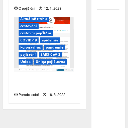
úmrtí
zůstává
O pojištění
12. 1. 2023
Třetina lidí
Aktuálně z trhu
se kvůli
cestování
obavám z
náročnosti
cestovní pojištění
vzdá snu o
COVID-19
epidemie
rodinném
koronavirus
pandemie
domě
pojištění
SARS-CoV-2
Přechody
Uniqa
Uniqa pojišťovna
poradců v
červenci
2026:
Jak letos omezuje covid-
Slabší
19 naše dovolené?
nábory a
čištění řad
Poradci sobě
18. 8. 2022
rozhodly…
Přírodní
katastrofy
a mezera v
pojistné