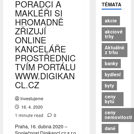
PORADCI A
TÉMATA
MAKLÉŘI SI
HROMADNĚ
akcie
ZŘIZUJÍ
akciové
trhy
ONLINE
KANCELÁŘE
Aktuálně
z trhu
PROSTŘEDNIC
banky
TVÍM PORTÁLU
WWW.DIGIKAN
bydlení
CL.CZ
byty
ceny
Investujeme
bytů
16. 4. 2020
ceny
0
1 minute read
nemovitostí
Praha, 16. dubna 2020 –
daně
Společnost Digikancl.cz s.r.o.