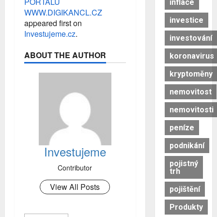
PORTÁLU
inflace
WWW.DIGIKANCL.CZ
investice
appeared first on
Investujeme.cz
.
investování
ABOUT THE AUTHOR
koronavirus
kryptoměny
nemovitost
nemovitosti
peníze
podnikání
Investujeme
pojistný
Contributor
trh
View All Posts
pojištění
Produkty