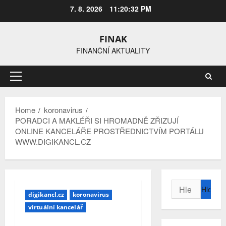
Skip
7. 8. 2026
11:20:33 PM
to
content
FINAK
FINANČNÍ AKTUALITY
Primary
Menu
Home
koronavirus
PORADCI A MAKLÉŘI SI HROMADNĚ ZŘIZUJÍ
ONLINE KANCELÁŘE PROSTŘEDNICTVÍM PORTÁLU
WWW.DIGIKANCL.CZ
Vyhledávání
digikancl.cz
koronavirus
virtuální kancelář