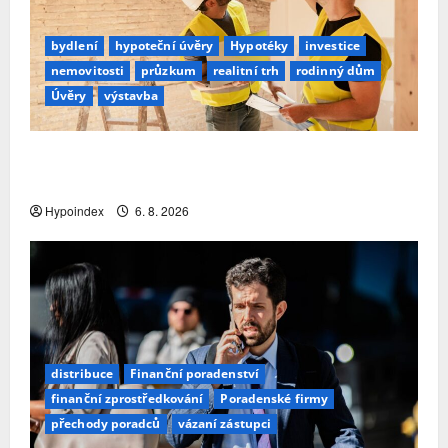
bydlení
hypoteční úvěry
Hypotéky
investice
nemovitosti
průzkum
realitní trh
rodinný dům
Úvěry
výstavba
Třetina lidí se kvůli obavám z náročnosti vzdá
snu o rodinném domě
Hypoindex
6. 8. 2026
distribuce
Finanční poradenství
finanční zprostředkování
Poradenské firmy
přechody poradců
vázaní zástupci