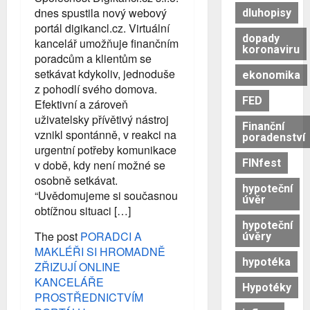
dnes spustila nový webový
dluhopisy
portál digikancl.cz. Virtuální
dopady
kancelář umožňuje finančním
koronaviru
poradcům a klientům se
setkávat kdykoliv, jednoduše
ekonomika
z pohodlí svého domova.
FED
Efektivní a zároveň
uživatelsky přívětivý nástroj
Finanční
vznikl spontánně, v reakci na
poradenství
urgentní potřeby komunikace
FINfest
v době, kdy není možné se
osobně setkávat.
hypoteční
“Uvědomujeme si současnou
úvěr
obtížnou situaci […]
hypoteční
The post
PORADCI A
úvěry
MAKLÉŘI SI HROMADNĚ
hypotéka
ZŘIZUJÍ ONLINE
KANCELÁŘE
Hypotéky
PROSTŘEDNICTVÍM