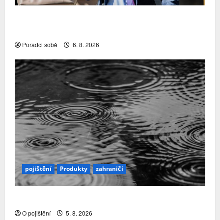
Přechody poradců v červenci 2026: Slabší
nábory a čištění řad rozhodly…
Poradci sobě
6. 8. 2026
pojištění
Produkty
zahraničí
Přírodní katastrofy a mezera v pojistné ochraně
O pojištění
5. 8. 2026