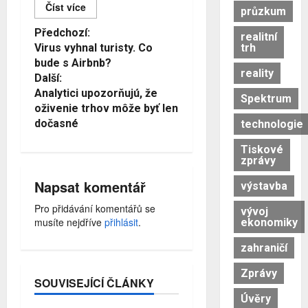
Číst více
průzkum
Č
Předchozí:
realitní
trh
Virus vyhnal turisty. Co
í
bude s Airbnb?
reality
s
Další:
Analytici upozorňujú, že
t
Spektrum
oživenie trhov môže byť len
d
dočasné
technologie
á
Tiskové
zprávy
l
Napsat komentář
výstavba
e
Pro přidávání komentářů se
COVID-19
vývoj
musíte nejdříve
přihlásit
.
ekonomiky
finanční poradci
Finanční poradenství
zahraničí
invaze
koronavirus
Zprávy
Miloš Zeman
pandemie
SOUVISEJÍCÍ ČLÁNKY
ruská invaze
Rusko
Úvěry