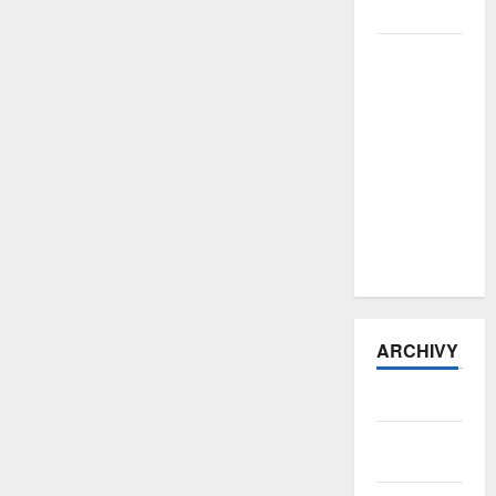
ochraně
E-šmejdi
přitvrzují:
počet
podvodů
vzrostl o
více než
třetinu, pro
hotovost si
posílají
kurýry
ARCHIVY
Srpen 2026
Červenec
2026