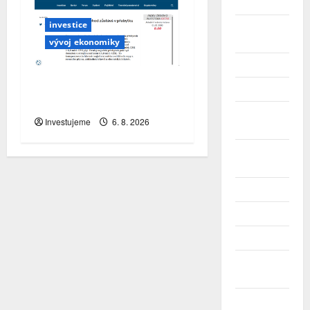
Duben 2025
investice
Březen
2025
vývoj ekonomiky
Únor 2025
Zahraniční obchod
Leden 2025
zůstává v přebytku
Prosinec
Investujeme
6. 8. 2026
2024
Listopad
2024
Říjen 2024
Září 2024
Srpen 2024
Červenec
2024
Červen