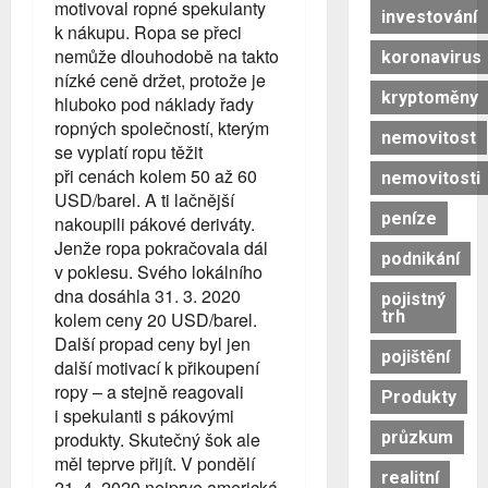
motivoval ropné spekulanty
investování
k nákupu. Ropa se přeci
nemůže dlouhodobě na takto
koronavirus
nízké ceně držet, protože je
kryptoměny
hluboko pod náklady řady
ropných společností, kterým
nemovitost
se vyplatí ropu těžit
při cenách kolem 50 až 60
nemovitosti
USD/barel. A ti lačnější
peníze
nakoupili pákové deriváty.
Jenže ropa pokračovala dál
podnikání
v poklesu. Svého lokálního
dna dosáhla 31. 3. 2020
pojistný
trh
kolem ceny 20 USD/barel.
Další propad ceny byl jen
pojištění
další motivací k přikoupení
ropy – a stejně reagovali
Produkty
i spekulanti s pákovými
průzkum
produkty. Skutečný šok ale
měl teprve přijít. V pondělí
realitní
21. 4. 2020 nejprve americká