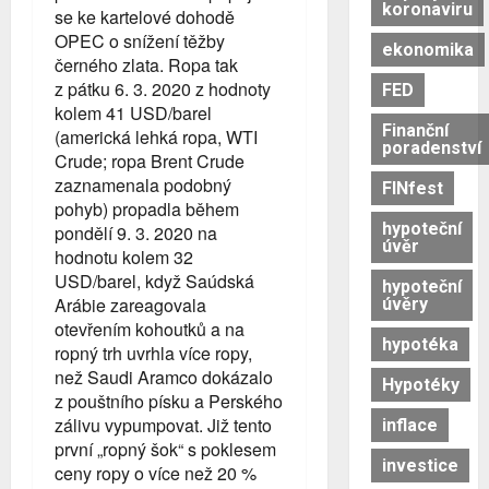
koronaviru
se ke kartelové dohodě
OPEC o snížení těžby
ekonomika
černého zlata. Ropa tak
z pátku 6. 3. 2020 z hodnoty
FED
kolem 41 USD/barel
Finanční
(americká lehká ropa, WTI
poradenství
Crude; ropa Brent Crude
zaznamenala podobný
FINfest
pohyb) propadla během
hypoteční
pondělí 9. 3. 2020 na
úvěr
hodnotu kolem 32
USD/barel, když Saúdská
hypoteční
Arábie zareagovala
úvěry
otevřením kohoutků a na
hypotéka
ropný trh uvrhla více ropy,
než Saudi Aramco dokázalo
Hypotéky
z pouštního písku a Perského
zálivu vypumpovat. Již tento
inflace
první „ropný šok“ s poklesem
investice
ceny ropy o více než 20 %