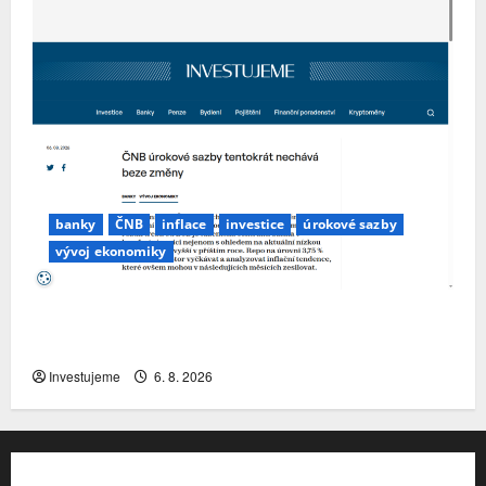
banky
ČNB
inflace
investice
úrokové sazby
vývoj ekonomiky
ČNB úrokové sazby tentokrát nechává beze
změny
Investujeme
6. 8. 2026
Kontakt