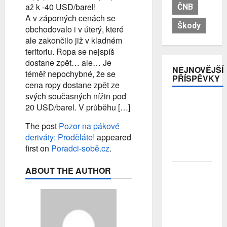
až k -40 USD/barel!
ČNB
A v záporných cenách se
Škody
obchodovalo i v úterý, které
ale zakončilo již v kladném
teritoriu. Ropa se nejspíš
dostane zpět… ale… Je
NEJNOVĚJŠÍ
téměř nepochybné, že se
PŘÍSPĚVKY
cena ropy dostane zpět ze
svých současných nížin pod
Pojistitelnost
20 USD/barel. V průběhu […]
jako základ
pro
The post
Pozor na pákové
odolnost a
deriváty: Proděláte!
appeared
stabilitu
first on
Poradci-sobě.cz
.
sektoru
ABOUT THE AUTHOR
Průzkum:
Tři čtvrtiny
Čechů se
stále ještě
bojí
investovat.