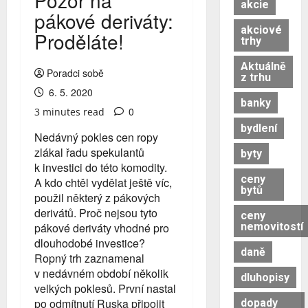
Pozor na
akcie
pákové deriváty:
akciové
Proděláte!
trhy
Aktuálně
Poradci sobě
z trhu
6. 5. 2020
banky
0
3 minutes read
bydlení
Nedávný pokles cen ropy
zlákal řadu spekulantů
byty
k investici do této komodity.
ceny
A kdo chtěl vydělat ještě víc,
bytů
použil některý z pákových
derivátů. Proč nejsou tyto
ceny
nemovitostí
pákové deriváty vhodné pro
dlouhodobé investice?
daně
Ropný trh zaznamenal
v nedávném období několik
dluhopisy
velkých poklesů. První nastal
po odmítnutí Ruska připojit
dopady