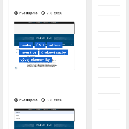
Únor 2026
obavou je ztráta peněz
Leden 2026
Investujeme
7. 8. 2026
Prosinec
2025
Listopad
2025
banky
ČNB
inflace
investice
úrokové sazby
Říjen 2025
vývoj ekonomiky
Září 2025
Srpen 2025
ČNB úrokové sazby
Červenec
tentokrát nechává beze
2025
změny
Červen
Investujeme
6. 8. 2026
2025
Květen
2025