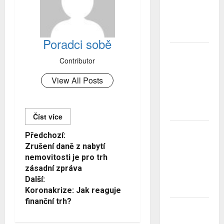
Největší
obavou je
ztráta
peněz
Poradci sobě
Studenti
Contributor
letos za
nájemní
View All Posts
bydlení
zaplatí více
než před
rokem
Číst více
ČNB
Č
Předchozí:
úrokové
Zrušení daně z nabytí
í
sazby
nemovitosti je pro trh
tentokrát
s
zásadní zpráva
nechává
Další:
beze
t
změny
Koronakrize: Jak reaguje
d
finanční trh?
Zahraniční
á
obchod