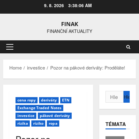
Skip
9. 8. 2026
3:38:06 AM
to
content
FINAK
FINANČNÍ AKTUALITY
Primary
Menu
Home
investice
Pozor na pákové deriváty: Proděláte!
Vyhledávání
cena ropy
deriváty
ETN
Exchange Traded Notes
investice
pákové deriváty
TÉMATA
rizika
riziko
ropa