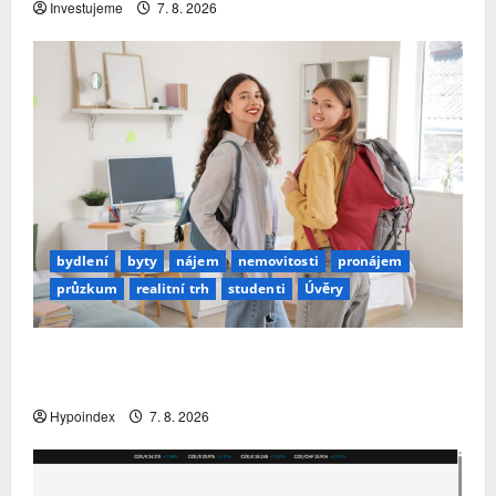
Investujeme
7. 8. 2026
bydlení
byty
nájem
nemovitosti
pronájem
průzkum
realitní trh
studenti
Úvěry
Studenti letos za nájemní bydlení zaplatí více
než před rokem
Hypoindex
7. 8. 2026