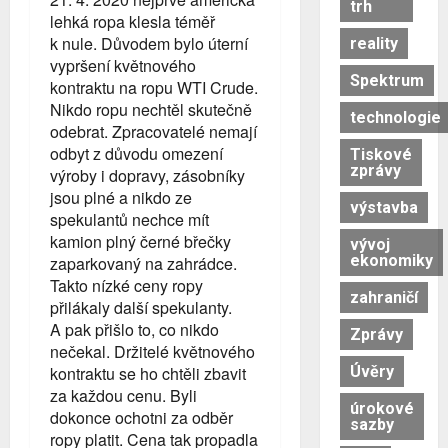
trh
lehká ropa klesla téměř
k nule. Důvodem bylo úterní
reality
vypršení květnového
Spektrum
kontraktu na ropu WTI Crude.
Nikdo ropu nechtěl skutečně
technologie
odebrat. Zpracovatelé nemají
odbyt z důvodu omezení
Tiskové
zprávy
výroby i dopravy, zásobníky
jsou plné a nikdo ze
výstavba
spekulantů nechce mít
kamion plný černé břečky
vývoj
ekonomiky
zaparkovaný na zahrádce.
Takto nízké ceny ropy
zahraničí
přilákaly další spekulanty.
A pak přišlo to, co nikdo
Zprávy
nečekal. Držitelé květnového
Úvěry
kontraktu se ho chtěli zbavit
za každou cenu. Byli
úrokové
dokonce ochotni za odběr
sazby
ropy platit. Cena tak propadla