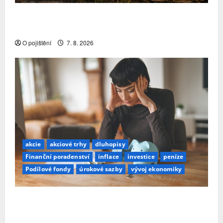
Pojistitelnost jako základ pro odolnost a stabilitu
sektoru
O pojištění
7. 8. 2026
akcie
akciové trhy
dluhopisy
Finanční poradenství
inflace
investice
peníze
Podílové fondy
úrokové sazby
vývoj ekonomiky
Průzkum: Tři čtvrtiny Čechů se stále ještě bojí
investovat. Největší obavou je ztráta peněz