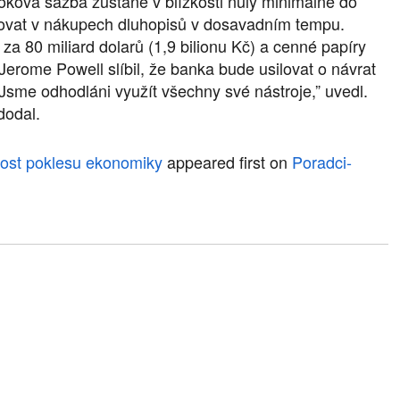
roková sazba zůstane v blízkosti nuly minimálně do
čovat v nákupech dluhopisů v dosavadním tempu.
a 80 miliard dolarů (1,9 bilionu Kč) a cenné papíry
Jerome Powell slíbil, že banka bude usilovat o návrat
Jsme odhodláni využít všechny své nástroje,” uvedl.
dodal.
nost poklesu ekonomiky
appeared first on
Poradci-