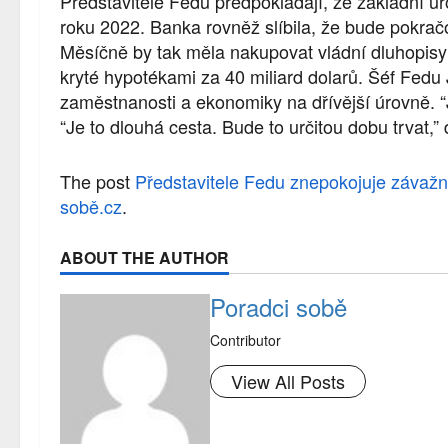
Představitelé Fedu předpokládají, že základní ú
roku 2022. Banka rovněž slíbila, že bude pokra
Měsíčně by tak měla nakupovat vládní dluhopisy z
kryté hypotékami za 40 miliard dolarů. Šéf Fedu 
zaměstnanosti a ekonomiky na dřívější úrovně. “
“Je to dlouhá cesta. Bude to určitou dobu trvat,” 
The post
Představitele Fedu znepokojuje závaž
sobě.cz
.
ABOUT THE AUTHOR
Poradci sobě
Contributor
View All Posts