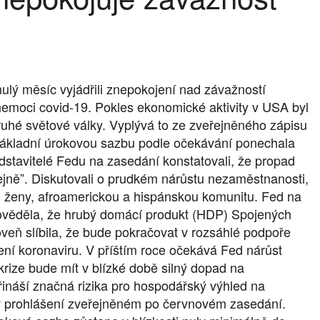
nulý měsíc vyjádřili znepokojení nad závažností
moci covid-19. Pokles ekonomické aktivity v USA byl
druhé světové války. Vyplývá to ze zveřejněného zápisu
ákladní úrokovou sazbu podle očekávání ponechala
stavitelé Fedu na zasedání konstatovali, že propad
ně”. Diskutovali o prudkém nárůstu nezaměstnanosti,
, ženy, afroamerickou a hispánskou komunitu. Fed na
pověděla, že hrubý domácí produkt (HDP) Spojených
oveň slíbila, že bude pokračovat v rozsáhlé podpoře
ní koronaviru. V příštím roce očekává Fed nárůst
krize bude mít v blízké době silný dopad na
řináší značná rizika pro hospodářský výhled na
 v prohlášení zveřejněném po červnovém zasedání.