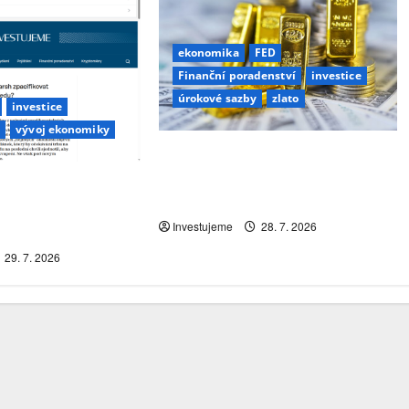
ekonomika
FED
Finanční poradenství
investice
úrokové sazby
zlato
investice
y
vývoj ekonomiky
Zlato v hluboké korekci. Trh řeší
inflaci, dolar a riziko dalšího
n Warsh
poklesu
estřáby uvnitř
Investujeme
28. 7. 2026
29. 7. 2026