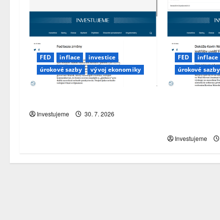
FED
inflace
investice
FED
inflace
úrokové sazby
vývoj ekonomiky
úrokové sazb
Fed beze změny
Dokáže Kevi
zpacifikovat j
Investujeme
30. 7. 2026
Fedu?
Investujeme