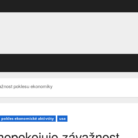
važnost poklesu ekonomiky
pokles ekonomické aktivtity
usa
nepokojuje závažnost