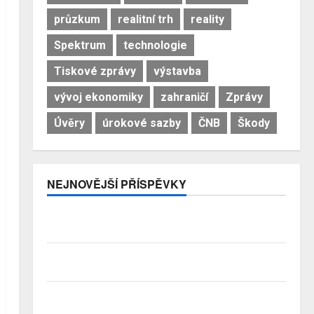
průzkum
realitní trh
reality
Spektrum
technologie
Tiskové zprávy
výstavba
vývoj ekonomiky
zahraničí
Zprávy
Úvěry
úrokové sazby
ČNB
Škody
NEJNOVĚJŠÍ PŘÍSPĚVKY
Premiant EU: Česko si nejrychleji zvyšuje podíl
bohatství, které v zemi skutečně zůstává
Třetina lidí se kvůli obavám z náročnosti vzdá snu o
rodinném domě
Přechody poradců v červenci 2026: Slabší nábory a
čištění řad rozhodly…