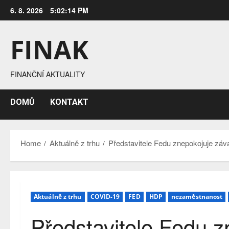
Skip
6. 8. 2026
5:02:15 PM
to
content
FINAK
FINANČNÍ AKTUALITY
DOMŮ
KONTAKT
Home
Aktuálně z trhu
Představitele Fedu znepokojuje zá
Aktuálně z trhu
COVID-19
FED
HDP
nezaměstnanost
Představitele Fedu z