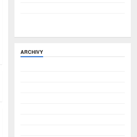
Přírodní katastrofy a mezera v pojistné ochraně
E-šmejdi přitvrzují: počet podvodů vzrostl o více
než třetinu, pro hotovost si posílají kurýry
ARCHIVY
Srpen 2026
Červenec 2026
Červen 2026
Květen 2026
Duben 2026
Březen 2026
Únor 2026