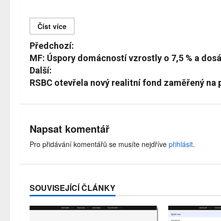
Číst více
Č
Předchozí:
í
MF: Úspory domácností vzrostly o 7,5 % a dosáh
Další:
s
RSBC otevřela nový realitní fond zaměřený na
t
d
á
Napsat komentář
l
Pro přidávání komentářů se musíte nejdříve
přihlásit
.
e
SOUVISEJÍCÍ ČLÁNKY