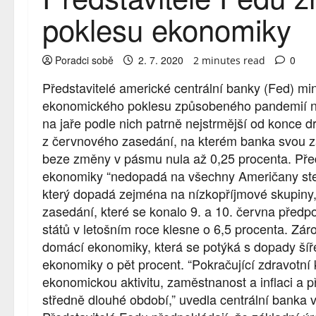
poklesu ekonomiky
Poradci sobě
2. 7. 2020
0
2 minutes read
Představitelé americké centrální banky (Fed) mi
ekonomického poklesu způsobeného pandemií ne
na jaře podle nich patrně nejstrmější od konce 
z červnového zasedání, na kterém banka svou z
beze změny v pásmu nula až 0,25 procenta. Před
ekonomiky “nedopadá na všechny Američany stej
který dopadá zejména na nízkopříjmové skupiny
zasedání, které se konalo 9. a 10. června před
států v letošním roce klesne o 6,5 procenta. Zár
domácí ekonomiky, která se potýká s dopady šíře
ekonomiky o pět procent. “Pokračující zdravotní 
ekonomickou aktivitu, zaměstnanost a inflaci a p
středně dlouhé období,” uvedla centrální banka