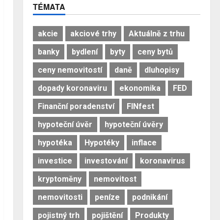
TÉMATA
akcie
akciové trhy
Aktuálně z trhu
banky
bydlení
byty
ceny bytů
ceny nemovitostí
daně
dluhopisy
dopady koronaviru
ekonomika
FED
Finanční poradenství
FINfest
hypoteční úvěr
hypoteční úvěry
hypotéka
Hypotéky
inflace
investice
investování
koronavirus
kryptoměny
nemovitost
nemovitosti
peníze
podnikání
pojistný trh
pojištění
Produkty